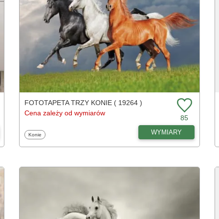
FOTOTAPETA TRZY KONIE ( 19264 )
Cena zależy od wymiarów
85
WYMIARY
Fototapety
Konie