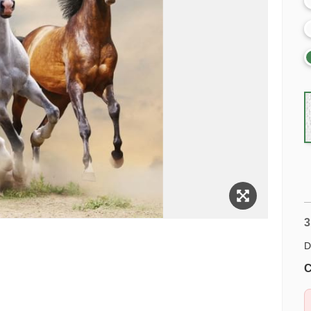
3
D
C