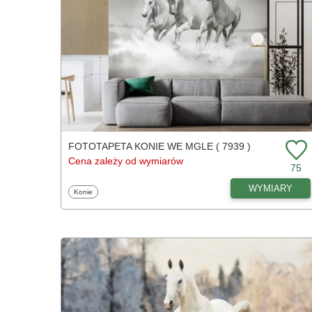
FOTOTAPETA KONIE WE MGLE ( 7939 )
Cena zależy od wymiarów
75
WYMIARY
Fototapety
Konie