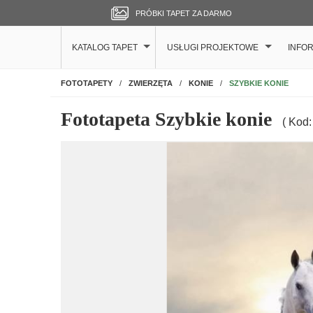
PRÓBKI TAPET ZA DARMO
KATALOG TAPET
USŁUGI PROJEKTOWE
INFO
NA ŚCIANĘ
SZYBKIE KONIE
FOTOTAPETY
ZWIERZĘTA
KONIE
Fototapeta Szybkie konie
( Kod: