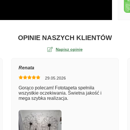
O TA
OPINIE NASZYCH KLIENTÓW
Napisz opinię
na
Renata
29.05.2026
er zamówienia
Gorąco polecam! Fototapeta spełniła
wszystkie oczekiwania. Świetna jakość i
mega szybka realizacja.
entarz