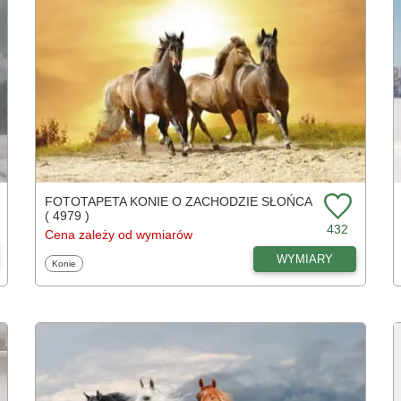
FOTOTAPETA KONIE O ZACHODZIE SŁOŃCA
( 4979 )
432
Cena zależy od wymiarów
WYMIARY
Fototapety
Konie