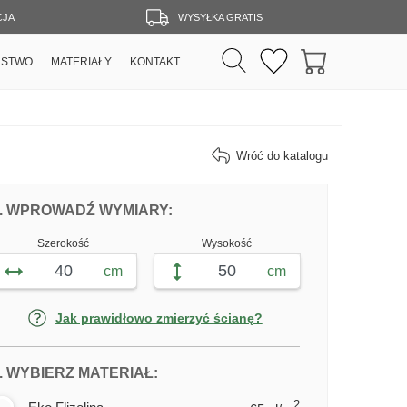
CJA
WYSYŁKA GRATIS
RSTWO
MATERIAŁY
KONTAKT
Wróć do katalogu
DOPASUJ FOTOTAPETĘ SZYBKIE KONI
FOTOTAPETY SZYBKIE KONIE
. WPROWADŹ WYMIARY:
Szerokość
Wysokość
cm
cm
Jak prawidłowo zmierzyć ścianę?
DLA FOTOTAPETY SZYBKIE KONIE
. WYBIERZ MATERIAŁ:
2