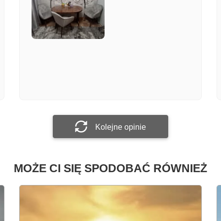
Załącz zdjęcie
Prześlij opinię
Kolejne opinie
MOŻE CI SIĘ SPODOBAĆ RÓWNIEŻ