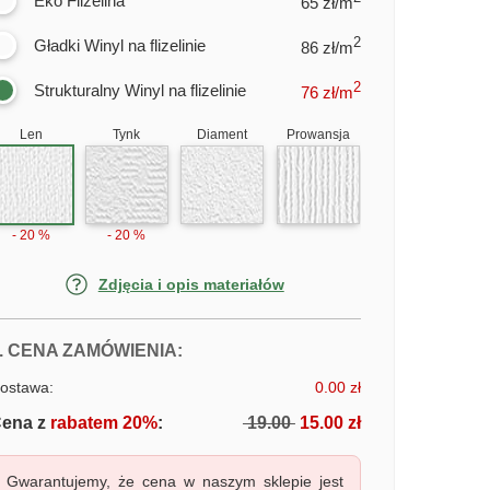
Eko Flizelina
65 zł/m
2
Gładki Winyl na flizelinie
86 zł/m
2
Strukturalny Winyl na flizelinie
76
zł/m
Len
Tynk
Diament
Prowansja
- 20 %
- 20 %
Zdjęcia i opis materiałów
FOTOTAPETY SZYBKIE KONIE
. CENA ZAMÓWIENIA:
ostawa:
0.00 zł
ena z
rabatem 20%
:
19.00
15.00 zł
Gwarantujemy, że cena w naszym sklepie jest