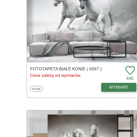
FOTOTAPETA BIAŁE KONIE ( 6567 )
Cena zależy od wymiarów
445
WYMIARY
Fototapety
Konie