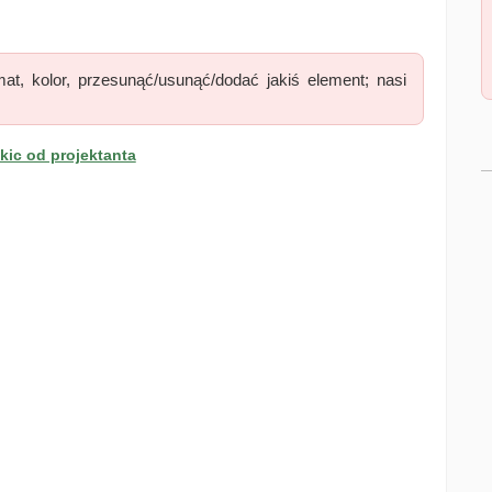
at, kolor, przesunąć/usunąć/dodać jakiś element; nasi
ic od projektanta