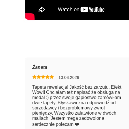
Oce
Żaneta
10.06.2026
Num
Tapeta rewelacja! Jakość bez zarzutu. Efekt
Wow!! Chciałam też napisać że obsługa na
Imię
medal :) przez swoje gapiostwo zamówiłam
dwie tapety. Błyskawiczna odpowiedź od
sprzedawcy i bezproblemowy zwrot
pieniędzy. Wszystko załatwione w dwóch
Kom
mailach. Jestem mega zadowolona i
serdecznie polecam ❤️