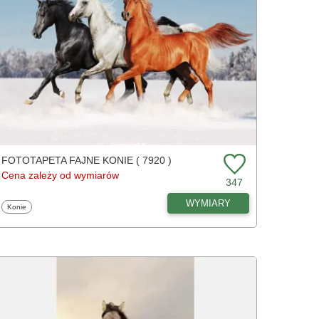
FOTOTAPETA FAJNE KONIE ( 7920 )
Cena zależy od wymiarów
347
WYMIARY
Fototapety
Konie