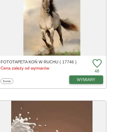
FOTOTAPETA KOŃ W RUCHU ( 17746 )
Cena zależy od wymiarów
48
WYMIARY
Fototapety
Konie