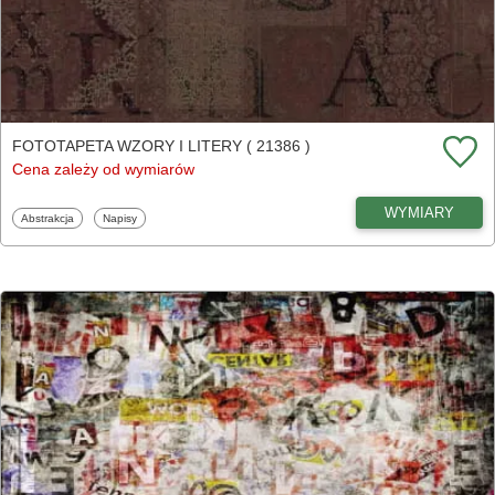
FOTOTAPETA WZORY I LITERY ( 21386 )
Cena zależy od wymiarów
WYMIARY
Fototapety
Fototapety
Abstrakcja
Napisy