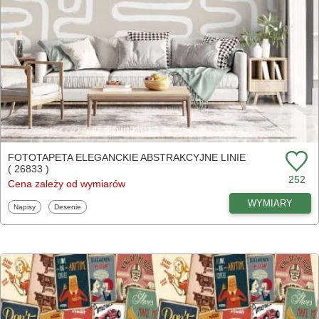
FOTOTAPETA ELEGANCKIE ABSTRAKCYJNE LINIE
( 26833 )
252
Cena zależy od wymiarów
WYMIARY
Fototapety
Fototapety
Napisy
Desenie