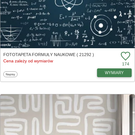
FOTOTAPETA FORMUŁY NAUKOWE ( 21292 )
Cena zależy od wymiarów
174
WYMIARY
Fototapety
Napisy