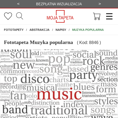
<
>
-20%
BEZPŁATNA WIZUALIZACJA
WYS
NA ŚCIANĘ
MUZYKA POPULARNA
FOTOTAPETY
ABSTRAKCJA
NAPISY
Fototapeta Muzyka popularna
( Kod: 8846 )