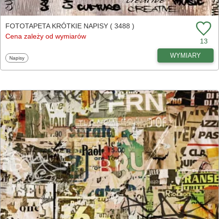
FOTOTAPETA KRÓTKIE NAPISY ( 3488 )
Cena zależy od wymiarów
13
WYMIARY
Fototapety
Napisy