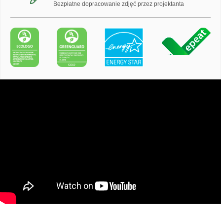
Bezpłatne dopracowanie zdjęć przez projektanta