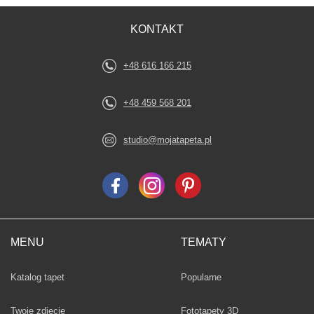
KONTAKT
+48 616 166 215
+48 459 568 201
studio@mojatapeta.pl
MENU
TEMATY
Fototapety
Katalog tapet
Popularne
Twoje zdjęcie
Fototapety 3D