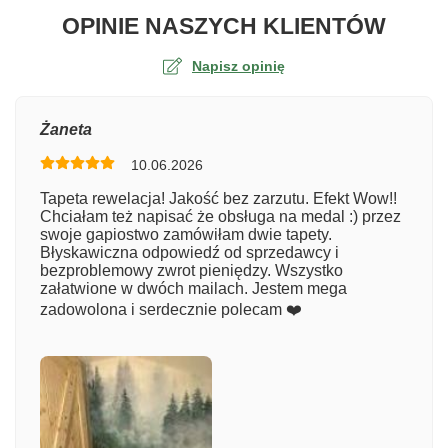
O TA
OPINIE NASZYCH KLIENTÓW
Napisz opinię
Ocena
Żaneta
10.06.2026
Numer zamówienia
Tapeta rewelacja! Jakość bez zarzutu. Efekt Wow!!
Chciałam też napisać że obsługa na medal :) przez
swoje gapiostwo zamówiłam dwie tapety.
Błyskawiczna odpowiedź od sprzedawcy i
Imię
bezproblemowy zwrot pieniędzy. Wszystko
załatwione w dwóch mailach. Jestem mega
zadowolona i serdecznie polecam ❤️
Komentarz