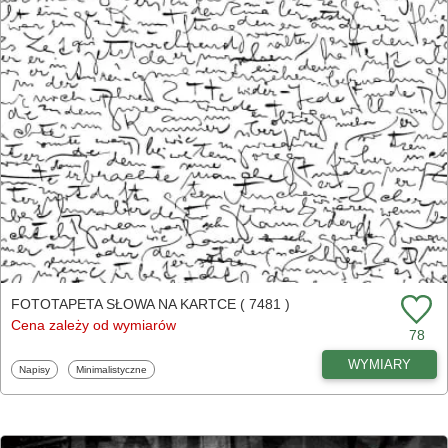
FOTOTAPETA SŁOWA NA KARTCE ( 7481 )
Cena zależy od wymiarów
78
WYMIARY
Fototapety
Fototapety
Napisy
Minimalistyczne