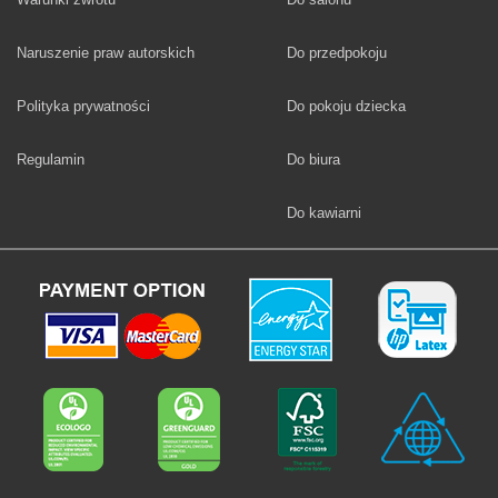
Fototapety
Naruszenie praw autorskich
Do przedpokoju
Fototapety
Polityka prywatności
Do pokoju dziecka
Fototapety
Regulamin
Do biura
Fototapety
Do kawiarni