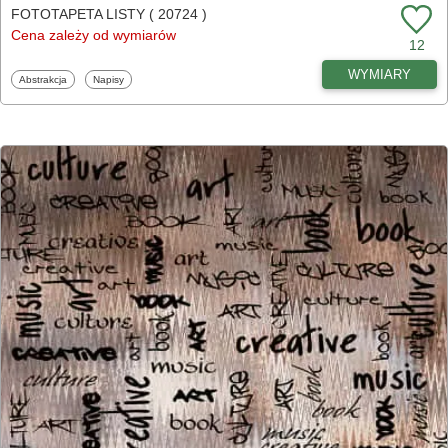
FOTOTAPETA LISTY ( 20724 )
Cena zależy od wymiarów
12
WYMIARY
Fototapety
Fototapety
Abstrakcja
Napisy