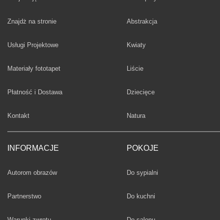
Fototapety
Znajdż na stronie
Abstrakcja
Fototapety
Usługi Projektowe
Kwiaty
Fototapety
Materiały fototapet
Liście
Fototapety
Płatność i Dostawa
Dziecięce
Fototapety
Kontakt
Natura
INFORMACJE
POKOJE
Fototapety
Autorom obrazów
Do sypialni
Fototapety
Partnerstwo
Do kuchni
Fototapety
Warunki zwrotu
Do salonu