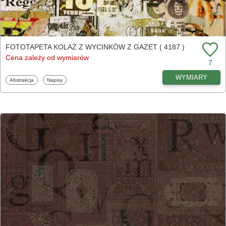
FOTOTAPETA KOLAŻ Z WYCINKÓW Z GAZET ( 4187 )
Cena zależy od wymiarów
7
WYMIARY
Fototapety
Fototapety
Abstrakcja
Napisy