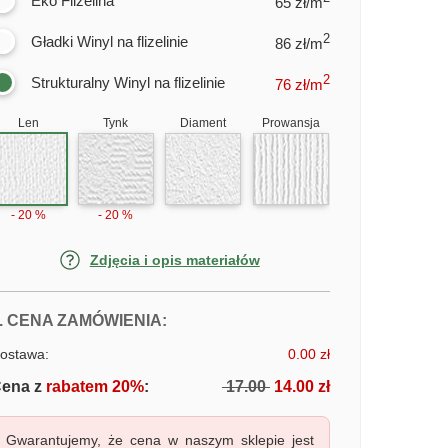
Eko Flizelina
65 zł/m
2
Gładki Winyl na flizelinie
86 zł/m
2
Strukturalny Winyl na flizelinie
76
zł/m
Len
Tynk
Diament
Prowansja
- 20 %
- 20 %
Zdjęcia i opis materiałów
FOTOTAPETY OBRAZ OCEAN
. CENA ZAMÓWIENIA:
ostawa:
0.00 zł
ena z
rabatem 20%
:
17.00
14.00 zł
Gwarantujemy, że cena w naszym sklepie jest