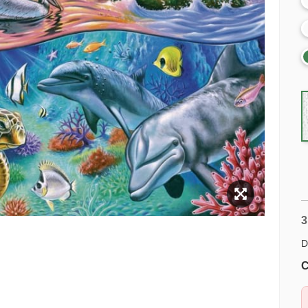
3
D
C