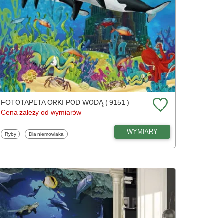
FOTOTAPETA ORKI POD WODĄ ( 9151 )
Cena zależy od wymiarów
WYMIARY
Fototapety
Fototapety
Ryby
Dla niemowlaka