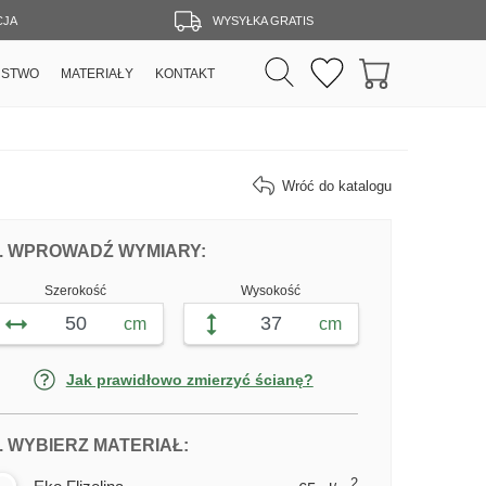
CJA
WYSYŁKA GRATIS
RSTWO
MATERIAŁY
KONTAKT
Wróć do katalogu
DOPASUJ FOTOTAPETĘ OBRAZ OCEAN
FOTOTAPETY OBRAZ OCEAN
. WPROWADŹ WYMIARY:
Szerokość
Wysokość
cm
cm
Jak prawidłowo zmierzyć ścianę?
DLA FOTOTAPETY OBRAZ OCEAN
. WYBIERZ MATERIAŁ:
2