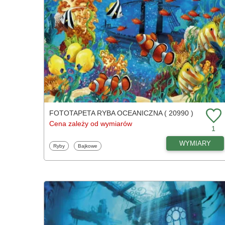
FOTOTAPETA RYBA OCEANICZNA ( 20990 )
Cena zależy od wymiarów
1
WYMIARY
Fototapety
Fototapety
Ryby
Bajkowe