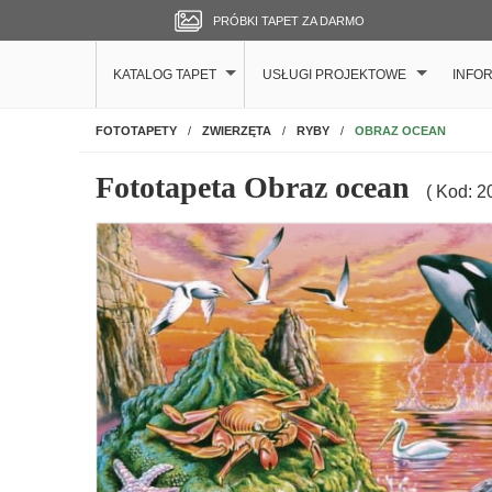
PRÓBKI TAPET ZA DARMO
KATALOG TAPET
USŁUGI PROJEKTOWE
INFO
NA ŚCIANĘ
OBRAZ OCEAN
FOTOTAPETY
ZWIERZĘTA
RYBY
Fototapeta Obraz ocean
( Kod: 2