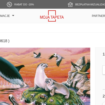
RABAT DO -20%
BEZPŁATNA WIZUALIZA
RMACJE
PARTNE
0618 )
1
2