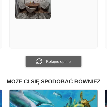
Załącz zdjęcie
Prześlij opinię
Kolejne opinie
MOŻE CI SIĘ SPODOBAĆ RÓWNIEŻ