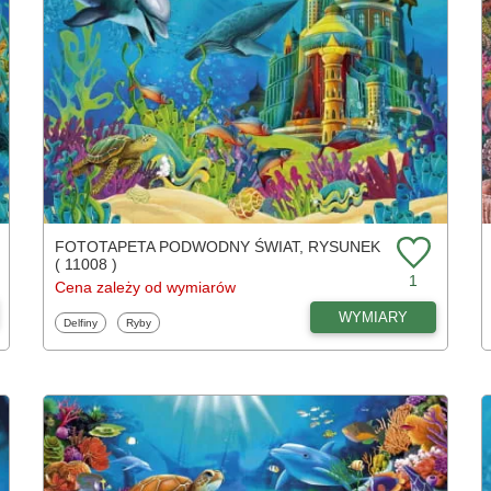
FOTOTAPETA PODWODNY ŚWIAT, RYSUNEK
( 11008 )
1
Cena zależy od wymiarów
WYMIARY
Fototapety
Fototapety
Delfiny
Ryby