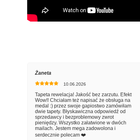
Oce
Żaneta
10.06.2026
Num
Tapeta rewelacja! Jakość bez zarzutu. Efekt
Wow!! Chciałam też napisać że obsługa na
Imię
medal :) przez swoje gapiostwo zamówiłam
dwie tapety. Błyskawiczna odpowiedź od
sprzedawcy i bezproblemowy zwrot
pieniędzy. Wszystko załatwione w dwóch
Kom
mailach. Jestem mega zadowolona i
serdecznie polecam ❤️