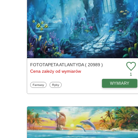
FOTOTAPETA ATLANTYDA ( 20989 )
Cena zależy od wymiarów
1
WYMIARY
Fototapety
Fototapety
Fantasy
Ryby