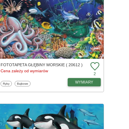
FOTOTAPETA GŁĘBINY MORSKIE ( 20612 )
Cena zależy od wymiarów
2
WYMIARY
Fototapety
Fototapety
Ryby
Bajkowe