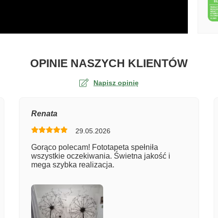
O TA
OPINIE NASZYCH KLIENTÓW
Napisz opinię
na
Renata
29.05.2026
er zamówienia
Gorąco polecam! Fototapeta spełniła
wszystkie oczekiwania. Świetna jakość i
mega szybka realizacja.
entarz