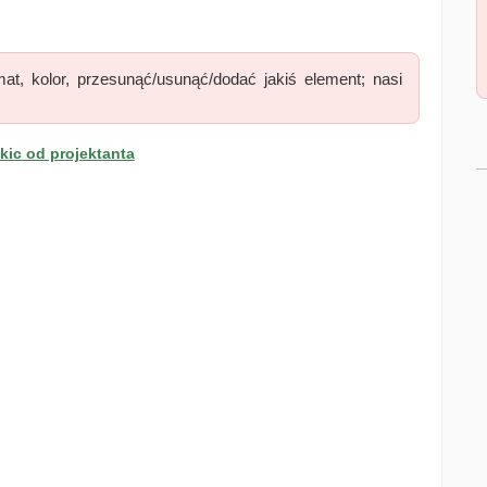
at, kolor, przesunąć/usunąć/dodać jakiś element; nasi
ic od projektanta