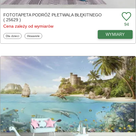
FOTOTAPETA PODRÓŻ PŁETWALA BŁĘKITNEGO
( 25629 )
94
Cena zależy od wymiarów
WYMIARY
Fototapety
Fototapety
Dla dzieci
Akwarele