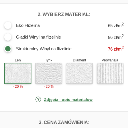
DLA FOTOTAPET
2. WYBIERZ MATERIAŁ:
2
Eko Flizelina
65 zł/m
2
Gładki Winyl na flizelinie
86 zł/m
2
Strukturalny Winyl na flizelinie
76
zł/m
Len
Tynk
Diament
Prowansja
- 20 %
- 20 %
Zdjęcia i opis materiałów
FOTOTAPETY PŁ
3. CENA ZAMÓWIENIA: