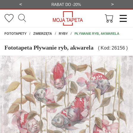
<
>
-20%
BEZPŁATNA WIZUALIZACJA
WYS
NA ŚCIANĘ
PŁYWANIE RYB, AKWARELA
FOTOTAPETY
ZWIERZĘTA
RYBY
Fototapeta Pływanie ryb, akwarela
( Kod: 26156 )