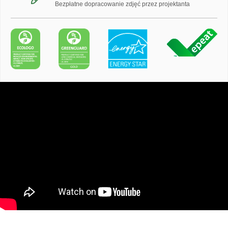
Bezpłatne dopracowanie zdjęć przez projektanta