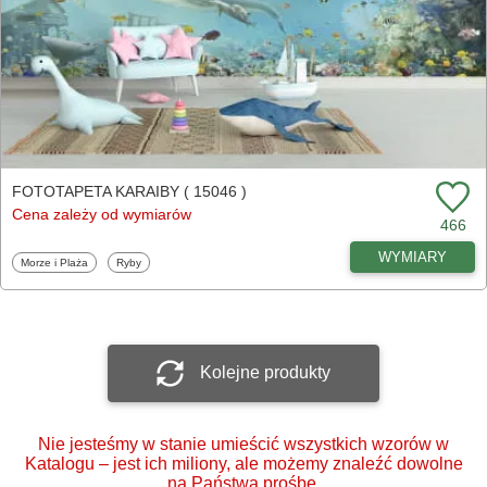
FOTOTAPETA KARAIBY ( 15046 )
Cena zależy od wymiarów
466
WYMIARY
Fototapety
Fototapety
Morze i Plaża
Ryby
Kolejne produkty
Nie jesteśmy w stanie umieścić wszystkich wzorów w
Katalogu – jest ich miliony, ale możemy znaleźć dowolne
na Państwa prośbę.