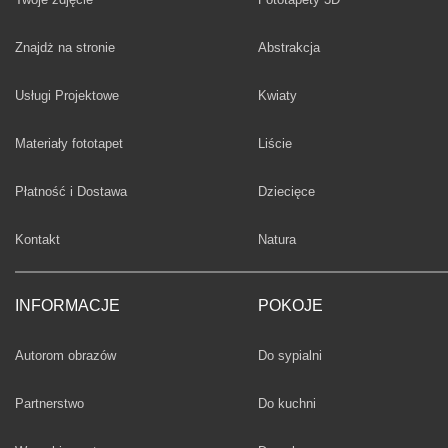
Fototapety
Znajdż na stronie
Abstrakcja
Fototapety
Usługi Projektowe
Kwiaty
Fototapety
Materiały fototapet
Liście
Fototapety
Płatność i Dostawa
Dziecięce
Fototapety
Kontakt
Natura
INFORMACJE
POKOJE
Fototapety
Autorom obrazów
Do sypialni
Fototapety
Partnerstwo
Do kuchni