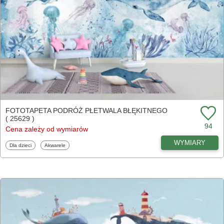
FOTOTAPETA PODRÓŻ PŁETWALA BŁĘKITNEGO
( 25629 )
94
Cena zależy od wymiarów
WYMIARY
Fototapety
Fototapety
Dla dzieci
Akwarele