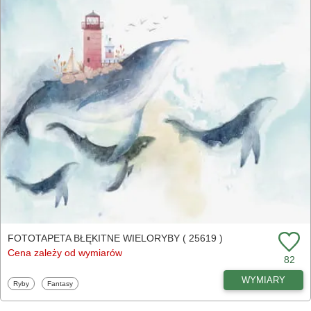
FOTOTAPETA BŁĘKITNE WIELORYBY ( 25619 )
Cena zależy od wymiarów
82
WYMIARY
Fototapety
Fototapety
Ryby
Fantasy