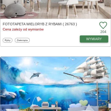
FOTOTAPETA WIELORYB Z RYBAMI ( 26763 )
Cena zależy od wymiarów
204
WYMIARY
Fototapety
Fototapety
Ryby
Zwierzęta