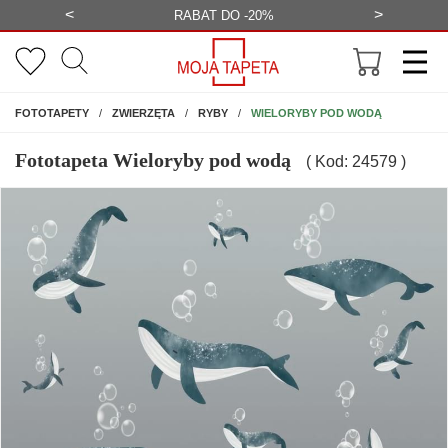
<
>
-20%
BEZPŁATNA WIZUALIZACJA
WYS
NA ŚCIANĘ
WIELORYBY POD WODĄ
FOTOTAPETY
ZWIERZĘTA
RYBY
Fototapeta Wieloryby pod wodą
( Kod: 24579 )