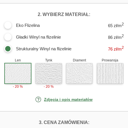
DLA FOTOTAPE
2. WYBIERZ MATERIAŁ:
2
Eko Flizelina
65 zł/m
2
Gładki Winyl na flizelinie
86 zł/m
2
Strukturalny Winyl na flizelinie
76
zł/m
Len
Tynk
Diament
Prowansja
- 20 %
- 20 %
Zdjęcia i opis materiałów
FOTOTAPETY WI
3. CENA ZAMÓWIENIA: