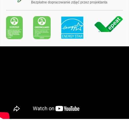
Bezpłatne dopracowanie zdjęć przez projektanta