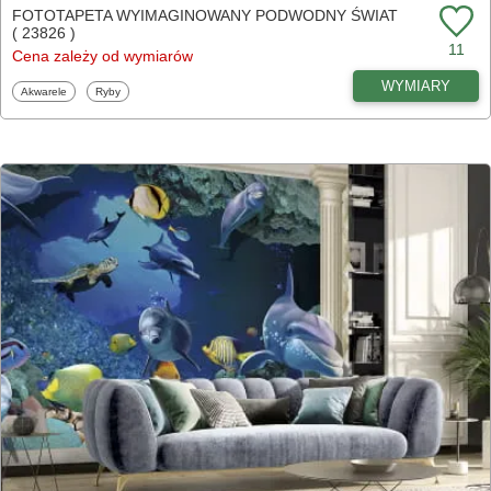
FOTOTAPETA WYIMAGINOWANY PODWODNY ŚWIAT
( 23826 )
11
Cena zależy od wymiarów
WYMIARY
Fototapety
Fototapety
Akwarele
Ryby