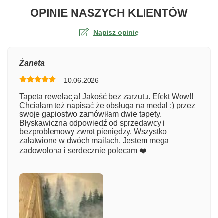
O TA
OPINIE NASZYCH KLIENTÓW
Napisz opinię
Ocena
Żaneta
10.06.2026
Numer zamówienia
Tapeta rewelacja! Jakość bez zarzutu. Efekt Wow!!
Chciałam też napisać że obsługa na medal :) przez
swoje gapiostwo zamówiłam dwie tapety.
Błyskawiczna odpowiedź od sprzedawcy i
Imię
bezproblemowy zwrot pieniędzy. Wszystko
załatwione w dwóch mailach. Jestem mega
zadowolona i serdecznie polecam ❤️
Komentarz