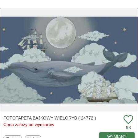
FOTOTAPETA BAJKOWY WIELORYB ( 24772 )
Cena zależy od wymiarów
93
WYMIARY
Fototapety
Fototapety