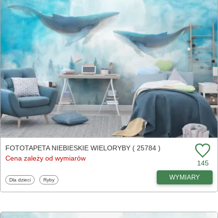
FOTOTAPETA NIEBIESKIE WIELORYBY ( 25784 )
Cena zależy od wymiarów
145
WYMIARY
Fototapety
Fototapety
Dla dzieci
Ryby