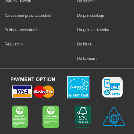
Fototapety
Warunki zwrotu
Do salonu
Fototapety
Naruszenie praw autorskich
Do przedpokoju
Fototapety
Polityka prywatności
Do pokoju dziecka
Fototapety
Regulamin
Do biura
Fototapety
Do kawiarni