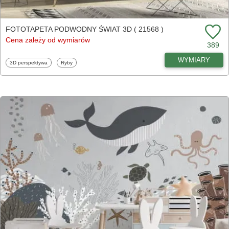
FOTOTAPETA PODWODNY ŚWIAT 3D ( 21568 )
Cena zależy od wymiarów
389
WYMIARY
Fototapety
Fototapety
3D perspektywa
Ryby