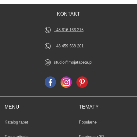
KONTAKT
+48 616 166 215
+48 459 568 201
studio@mojatapeta.pl
MENU
TEMATY
Fototapety
Katalog tapet
Popularne
Twoje zdjęcie
Fototapety 3D