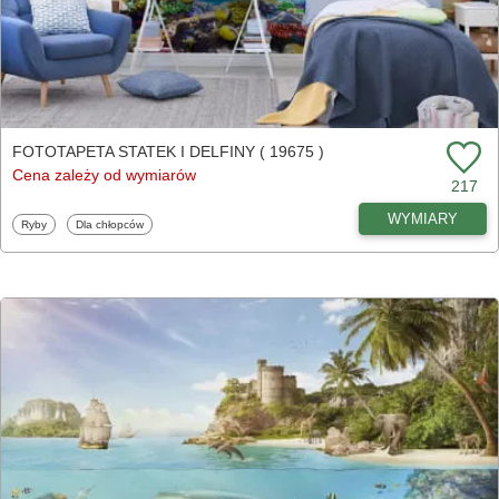
FOTOTAPETA STATEK I DELFINY ( 19675 )
Cena zależy od wymiarów
217
WYMIARY
Fototapety
Fototapety
Ryby
Dla chłopców