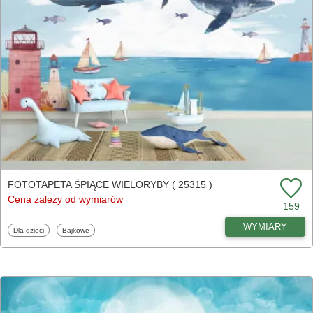
FOTOTAPETA ŚPIĄCE WIELORYBY ( 25315 )
Cena zależy od wymiarów
159
WYMIARY
Fototapety
Fototapety
Dla dzieci
Bajkowe