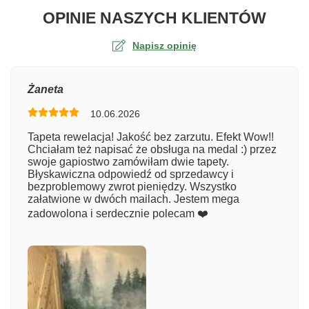
O TA
OPINIE NASZYCH KLIENTÓW
Napisz opinię
Ocena
Żaneta
10.06.2026
Numer zamówienia
Tapeta rewelacja! Jakość bez zarzutu. Efekt Wow!!
Chciałam też napisać że obsługa na medal :) przez
swoje gapiostwo zamówiłam dwie tapety.
Błyskawiczna odpowiedź od sprzedawcy i
Imię
bezproblemowy zwrot pieniędzy. Wszystko
załatwione w dwóch mailach. Jestem mega
zadowolona i serdecznie polecam ❤️
Komentarz