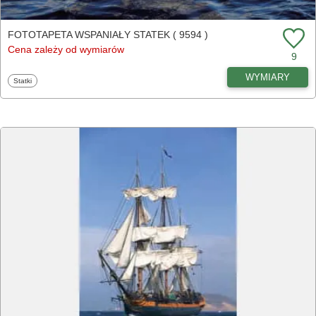
FOTOTAPETA WSPANIAŁY STATEK ( 9594 )
Cena zależy od wymiarów
9
WYMIARY
Fototapety
Statki