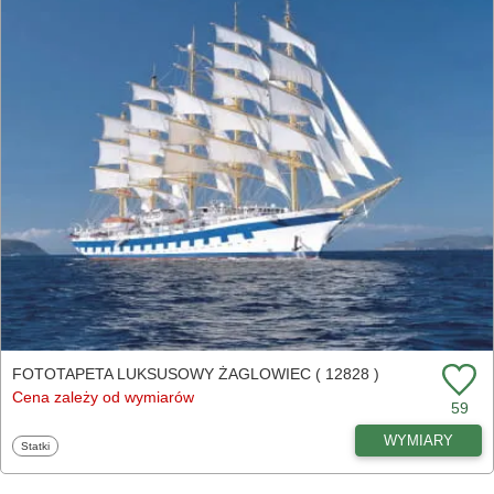
FOTOTAPETA LUKSUSOWY ŻAGLOWIEC ( 12828 )
Cena zależy od wymiarów
59
WYMIARY
Fototapety
Statki