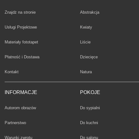
Fototapety
Znajdż na stronie
Abstrakcja
Fototapety
Usługi Projektowe
Kwiaty
Fototapety
Materiały fototapet
Liście
Fototapety
Płatność i Dostawa
Dziecięce
Fototapety
Kontakt
Natura
INFORMACJE
POKOJE
Fototapety
Autorom obrazów
Do sypialni
Fototapety
Partnerstwo
Do kuchni
Fototapety
Warunki zwrotu
Do salonu