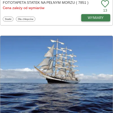
FOTOTAPETA STATEK NA PEŁNYM MORZU ( 7851 )
Cena zależy od wymiarów
13
WYMIARY
Fototapety
Fototapety
Statki
Dla chłopców