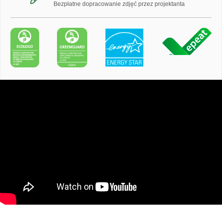
Bezpłatne dopracowanie zdjęć przez projektanta