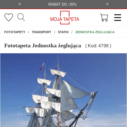
<
>
-20%
BEZPŁATNA WIZUALIZACJA
WYS
NA ŚCIANĘ
JEDNOSTKA ŻEGLUJĄCA
FOTOTAPETY
TRANSPORT
STATKI
Fototapeta Jednostka żeglująca
( Kod: 4798 )