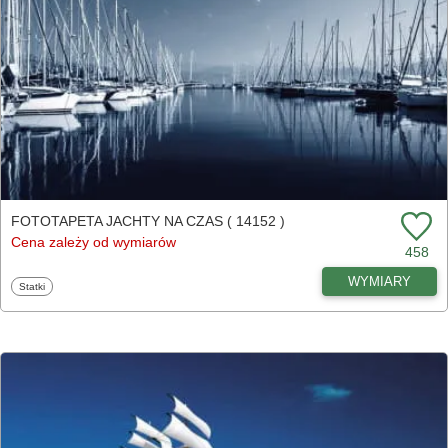
FOTOTAPETA JACHTY NA CZAS ( 14152 )
Cena zależy od wymiarów
458
WYMIARY
Fototapety
Statki