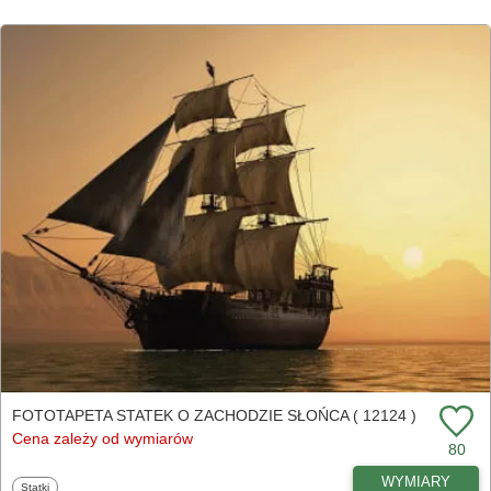
FOTOTAPETA STATEK O ZACHODZIE SŁOŃCA ( 12124 )
Cena zależy od wymiarów
80
WYMIARY
Fototapety
Statki