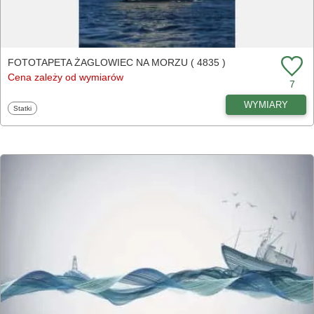
FOTOTAPETA ŻAGLOWIEC NA MORZU ( 4835 )
Cena zależy od wymiarów
7
WYMIARY
Fototapety
Statki