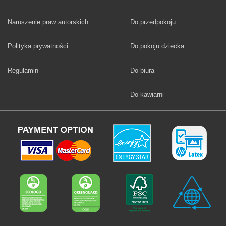
Fototapety
Naruszenie praw autorskich
Do przedpokoju
Fototapety
Polityka prywatności
Do pokoju dziecka
Fototapety
Regulamin
Do biura
Fototapety
Do kawiarni