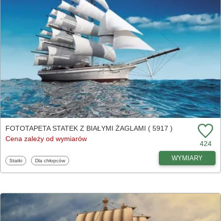
FOTOTAPETA STATEK Z BIAŁYMI ŻAGLAMI ( 5917 )
Cena zależy od wymiarów
424
WYMIARY
Fototapety
Fototapety
Statki
Dla chłopców