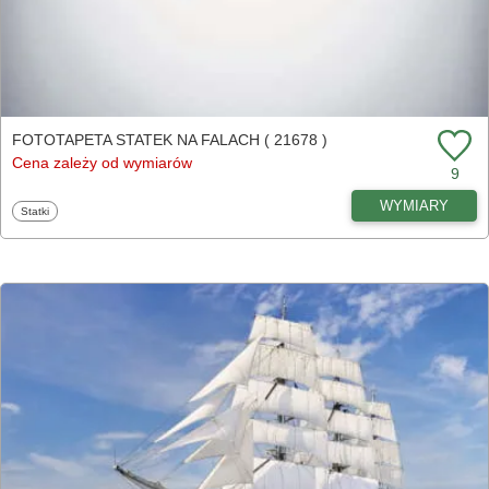
FOTOTAPETA STATEK NA FALACH ( 21678 )
Cena zależy od wymiarów
9
WYMIARY
Fototapety
Statki