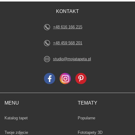
KONTAKT
+48 616 166 215
+48 459 568 201
studio@mojatapeta.pl
MENU
TEMATY
Fototapety
Katalog tapet
Popularne
Twoje zdjęcie
Fototapety 3D