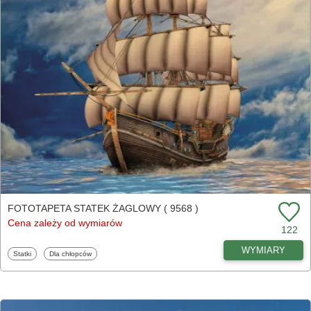
FOTOTAPETA STATEK ŻAGLOWY ( 9568 )
Cena zależy od wymiarów
122
WYMIARY
Fototapety
Fototapety
Statki
Dla chłopców