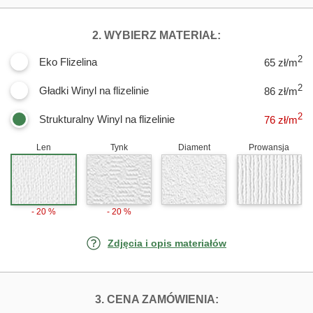
DLA FOTOTAPE
2. WYBIERZ MATERIAŁ:
2
Eko Flizelina
65 zł/m
2
Gładki Winyl na flizelinie
86 zł/m
2
Strukturalny Winyl na flizelinie
76
zł/m
Len
Tynk
Diament
Prowansja
- 20 %
- 20 %
Zdjęcia i opis materiałów
FOTOTAPETY J
3. CENA ZAMÓWIENIA: