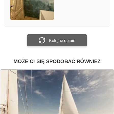
Załącz zdjęcie
Prześlij opinię
Kolejne opinie
MOŻE CI SIĘ SPODOBAĆ RÓWNIEŻ