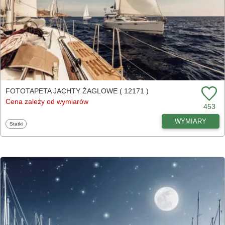
FOTOTAPETA JACHTY ŻAGLOWE ( 12171 )
Cena zależy od wymiarów
453
WYMIARY
Fototapety
Statki