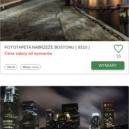
FOTOTAPETA NABRZEŻE BOSTONU ( 8310 )
Cena zależy od wymiarów
15
WYMIARY
Fototapety
Fototapety
Uliczki
Miasto nocą