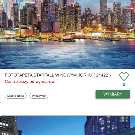
FOTOTAPETA STARFALL W NOWYM JORKU ( 24422 )
Cena zależy od wymiarów
9
WYMIARY
Fototapety
Fototapety
Miasto nocą
Wieżowce