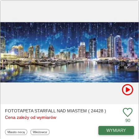
FOTOTAPETA STARFALL NAD MIASTEM ( 24428 )
Cena zależy od wymiarów
90
WYMIARY
Fototapety
Fototapety
Miasto nocą
Wieżowce