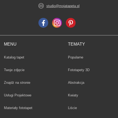
studio@mojatapeta.pl
MENU
TEMATY
Fototapety
Katalog tapet
Popularne
Twoje zdjęcie
Fototapety 3D
Fototapety
Znajdż na stronie
Abstrakcja
Fototapety
Usługi Projektowe
Kwiaty
Fototapety
Materiały fototapet
Liście