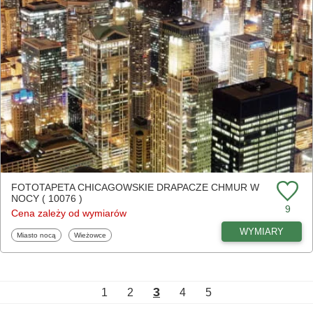
FOTOTAPETA CHICAGOWSKIE DRAPACZE CHMUR W
NOCY ( 10076 )
9
Cena zależy od wymiarów
WYMIARY
Fototapety
Fototapety
Miasto nocą
Wieżowce
3
1
2
4
5