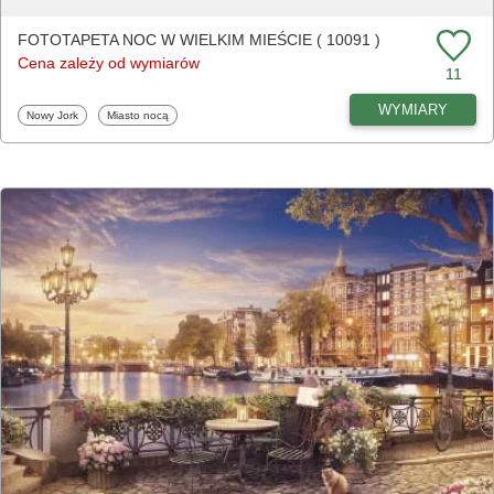
FOTOTAPETA NOC W WIELKIM MIEŚCIE ( 10091 )
Cena zależy od wymiarów
11
WYMIARY
Fototapety
Fototapety
Nowy Jork
Miasto nocą