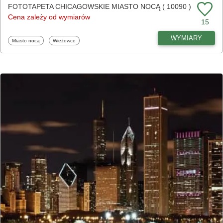
FOTOTAPETA CHICAGOWSKIE MIASTO NOCĄ ( 10090 )
Cena zależy od wymiarów
15
WYMIARY
Fototapety
Fototapety
Miasto nocą
Wieżowce