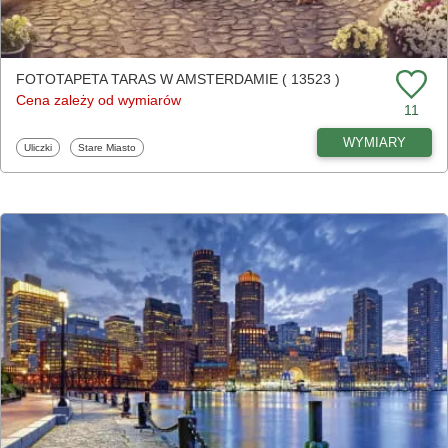
FOTOTAPETA TARAS W AMSTERDAMIE ( 13523 )
Cena zależy od wymiarów
11
WYMIARY
Fototapety
Fototapety
Uliczki
Stare Miasto