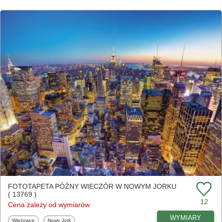
FOTOTAPETA PÓŹNY WIECZÓR W NOWYM JORKU
( 13769 )
12
Cena zależy od wymiarów
WYMIARY
Fototapety
Fototapety
Wieżowce
Nowy Jork