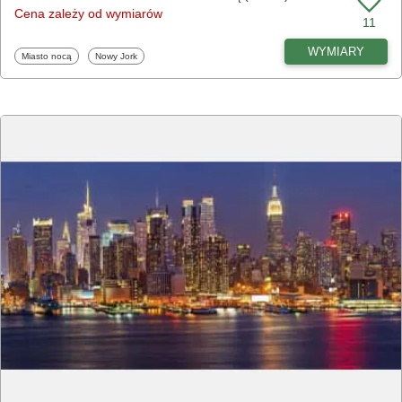
Cena zależy od wymiarów
11
WYMIARY
Fototapety
Fototapety
Miasto nocą
Nowy Jork