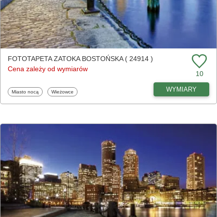
FOTOTAPETA ZATOKA BOSTOŃSKA ( 24914 )
Cena zależy od wymiarów
10
WYMIARY
Fototapety
Fototapety
Miasto nocą
Wieżowce