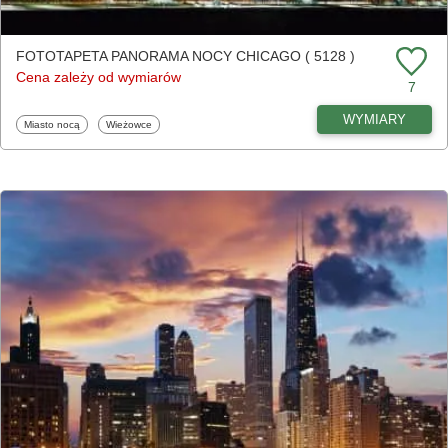
FOTOTAPETA PANORAMA NOCY CHICAGO ( 5128 )
Cena zależy od wymiarów
7
WYMIARY
Fototapety
Fototapety
Miasto nocą
Wieżowce