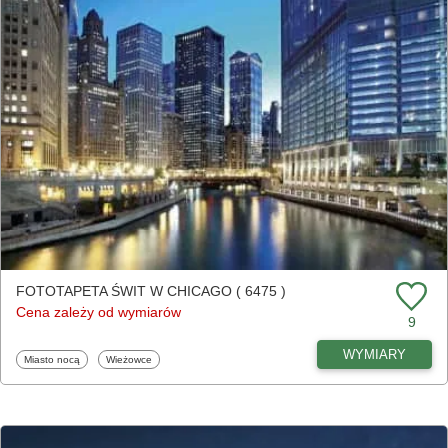
FOTOTAPETA ŚWIT W CHICAGO ( 6475 )
Cena zależy od wymiarów
9
WYMIARY
Fototapety
Fototapety
Miasto nocą
Wieżowce