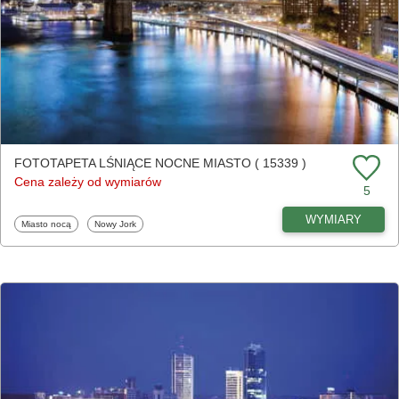
FOTOTAPETA LŚNIĄCE NOCNE MIASTO ( 15339 )
Cena zależy od wymiarów
5
WYMIARY
Fototapety
Fototapety
Miasto nocą
Nowy Jork