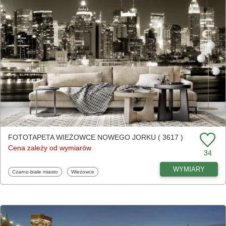
FOTOTAPETA WIEŻOWCE NOWEGO JORKU ( 3617 )
Cena zależy od wymiarów
34
WYMIARY
Fototapety
Fototapety
Czarno-białe miasto
Wieżowce