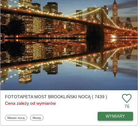
FOTOTAPETA MOST BROOKLIŃSKI NOCĄ ( 7439 )
Cena zależy od wymiarów
76
WYMIARY
Fototapety
Fototapety
Miasto nocą
Mosty