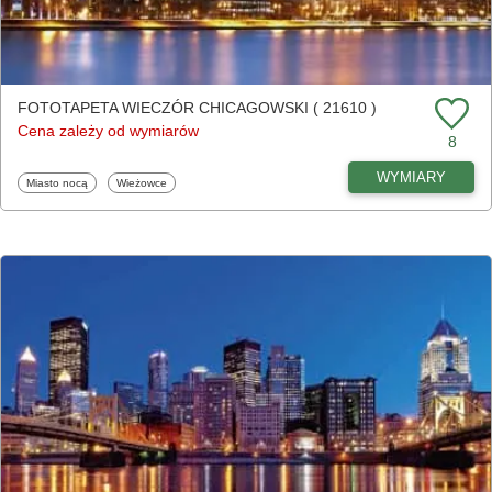
FOTOTAPETA WIECZÓR CHICAGOWSKI ( 21610 )
Cena zależy od wymiarów
8
WYMIARY
Fototapety
Fototapety
Miasto nocą
Wieżowce