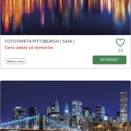
FOTOTAPETA PITTSBURGH ( 5434 )
Cena zależy od wymiarów
13
WYMIARY
Fototapety
Miasto nocą