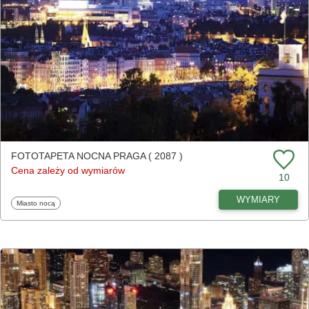
FOTOTAPETA NOCNA PRAGA ( 2087 )
Cena zależy od wymiarów
10
WYMIARY
Fototapety
Miasto nocą