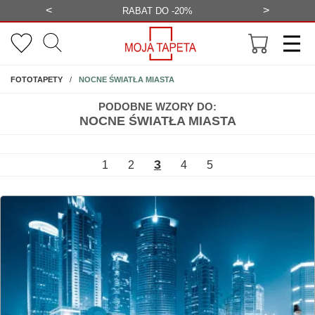
<
>
-20%
BEZPŁATNA WIZUALIZACJA
WYS
NA ŚCIANĘ
NOCNE ŚWIATŁA MIASTA
FOTOTAPETY
PODOBNE WZORY DO:
NOCNE ŚWIATŁA MIASTA
3
1
2
4
5