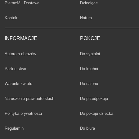
Fototapety
Płatność i Dostawa
Dziecięce
Fototapety
Kontakt
Natura
INFORMACJE
POKOJE
Fototapety
Autorom obrazów
Do sypialni
Fototapety
Partnerstwo
Do kuchni
Fototapety
Warunki zwrotu
Do salonu
Fototapety
Naruszenie praw autorskich
Do przedpokoju
Fototapety
Polityka prywatności
Do pokoju dziecka
Fototapety
Regulamin
Do biura