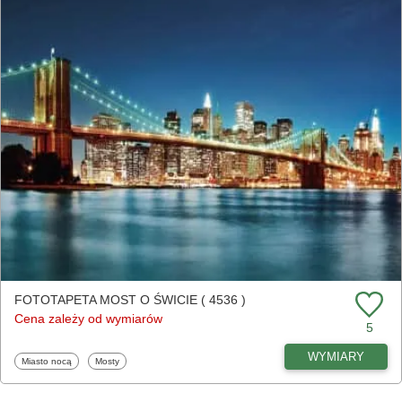
FOTOTAPETA MOST O ŚWICIE ( 4536 )
Cena zależy od wymiarów
5
WYMIARY
Fototapety
Fototapety
Miasto nocą
Mosty