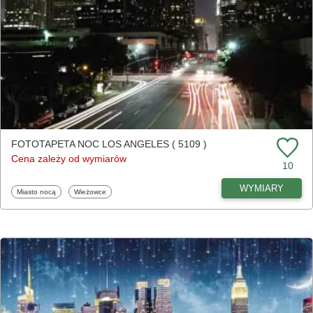
FOTOTAPETA NOC LOS ANGELES ( 5109 )
Cena zależy od wymiarów
10
WYMIARY
Fototapety
Fototapety
Miasto nocą
Wieżowce