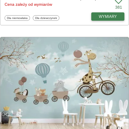
Cena zależy od wymiarów
381
WYMIARY
Fototapety
Fototapety
Dla niemowlaka
Dla dziewczynek