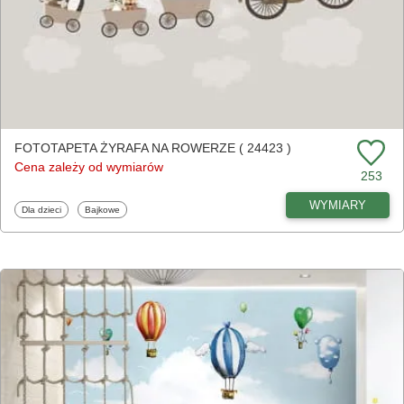
FOTOTAPETA ŻYRAFA NA ROWERZE ( 24423 )
Cena zależy od wymiarów
253
WYMIARY
Fototapety
Fototapety
Dla dzieci
Bajkowe