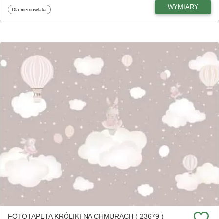
WYMIARY
Fototapety
Dla niemowlaka
FOTOTAPETA KRÓLIKI NA CHMURACH ( 23679 )