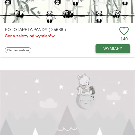
FOTOTAPETA PANDY ( 25688 )
Cena zależy od wymiarów
140
WYMIARY
Fototapety
Dla niemowlaka