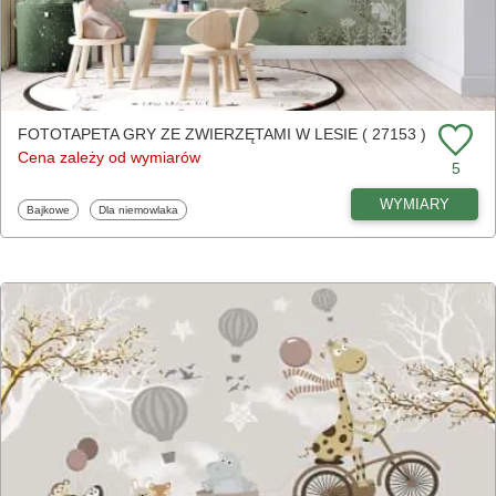
FOTOTAPETA GRY ZE ZWIERZĘTAMI W LESIE ( 27153 )
Cena zależy od wymiarów
5
WYMIARY
Fototapety
Fototapety
Bajkowe
Dla niemowlaka