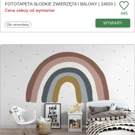
FOTOTAPETA SŁODKIE ZWIERZĘTA I BALONY ( 24650 )
Cena zależy od wymiarów
445
WYMIARY
Fototapety
Dla niemowlaka