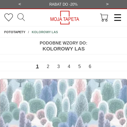
<
>
-20%
BEZPŁATNA WIZUALIZACJA
WYS
NA ŚCIANĘ
KOLOROWY LAS
FOTOTAPETY
PODOBNE WZORY DO:
KOLOROWY LAS
1
2
3
4
5
6