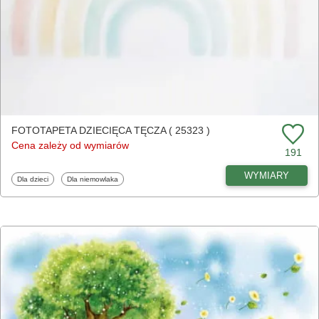
FOTOTAPETA DZIECIĘCA TĘCZA ( 25323 )
Cena zależy od wymiarów
191
WYMIARY
Fototapety
Fototapety
Dla dzieci
Dla niemowlaka