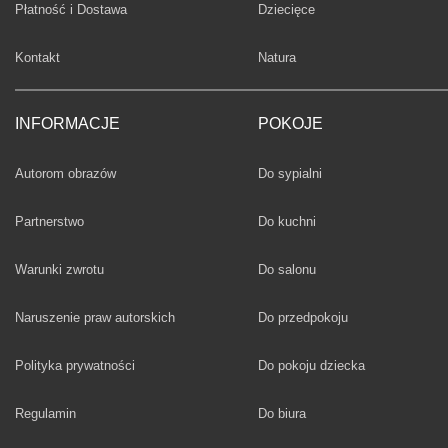
Fototapety
Płatność i Dostawa
Dziecięce
Fototapety
Kontakt
Natura
INFORMACJE
POKOJE
Fototapety
Autorom obrazów
Do sypialni
Fototapety
Partnerstwo
Do kuchni
Fototapety
Warunki zwrotu
Do salonu
Fototapety
Naruszenie praw autorskich
Do przedpokoju
Fototapety
Polityka prywatności
Do pokoju dziecka
Fototapety
Regulamin
Do biura