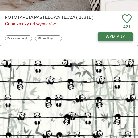
FOTOTAPETA PASTELOWA TĘCZA ( 25311 )
Cena zależy od wymiarów
421
WYMIARY
Fototapety
Fototapety
Dla niemowlaka
Minimalistyczne