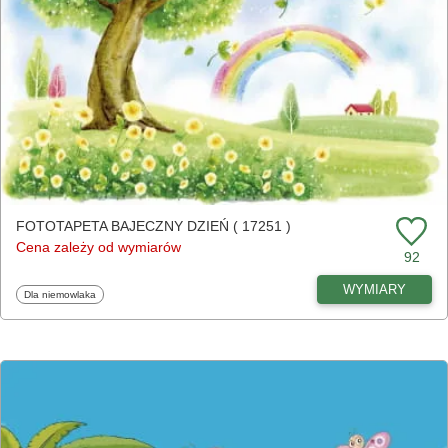
FOTOTAPETA BAJECZNY DZIEŃ ( 17251 )
Cena zależy od wymiarów
92
WYMIARY
Fototapety
Dla niemowlaka