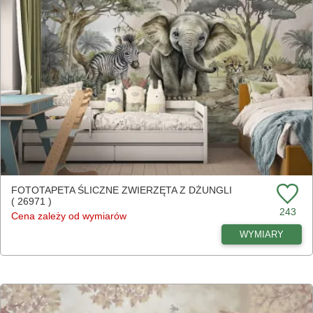
FOTOTAPETA ŚLICZNE ZWIERZĘTA Z DŻUNGLI
( 26971 )
243
Cena zależy od wymiarów
WYMIARY