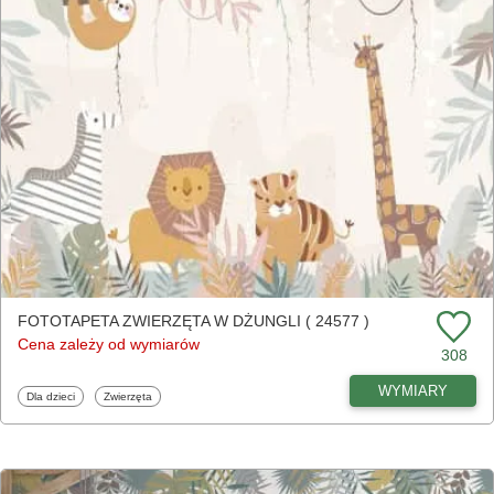
FOTOTAPETA ZWIERZĘTA W DŻUNGLI ( 24577 )
Cena zależy od wymiarów
308
WYMIARY
Fototapety
Fototapety
Dla dzieci
Zwierzęta