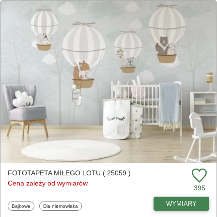
FOTOTAPETA MIŁEGO LOTU ( 25059 )
Cena zależy od wymiarów
395
WYMIARY
Fototapety
Fototapety
Bajkowe
Dla niemowlaka