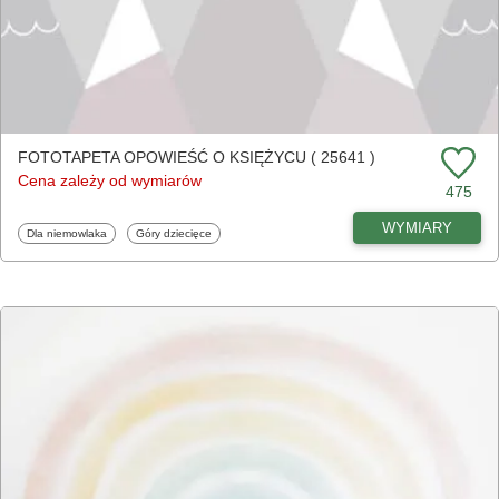
FOTOTAPETA OPOWIEŚĆ O KSIĘŻYCU ( 25641 )
Cena zależy od wymiarów
475
WYMIARY
Fototapety
Fototapety
Dla niemowlaka
Góry dziecięce