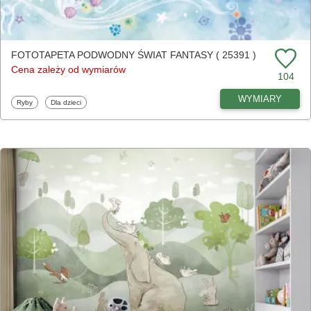
FOTOTAPETA PODWODNY ŚWIAT FANTASY ( 25391 )
Cena zależy od wymiarów
104
WYMIARY
Fototapety
Fototapety
Ryby
Dla dzieci