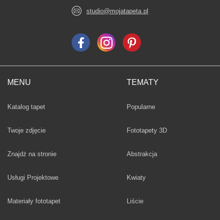
studio@mojatapeta.pl
MENU
TEMATY
Fototapety
Katalog tapet
Popularne
Twoje zdjęcie
Fototapety 3D
Fototapety
Znajdż na stronie
Abstrakcja
Fototapety
Usługi Projektowe
Kwiaty
Fototapety
Materiały fototapet
Liście