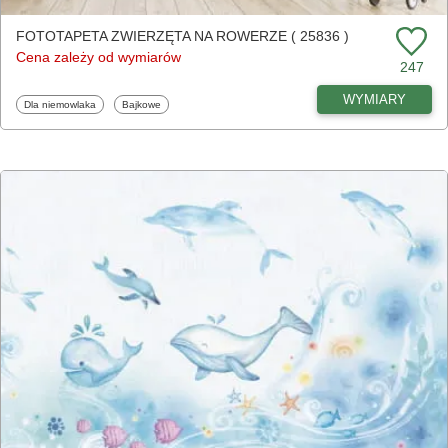
FOTOTAPETA ZWIERZĘTA NA ROWERZE ( 25836 )
Cena zależy od wymiarów
247
WYMIARY
Fototapety
Fototapety
Dla niemowlaka
Bajkowe