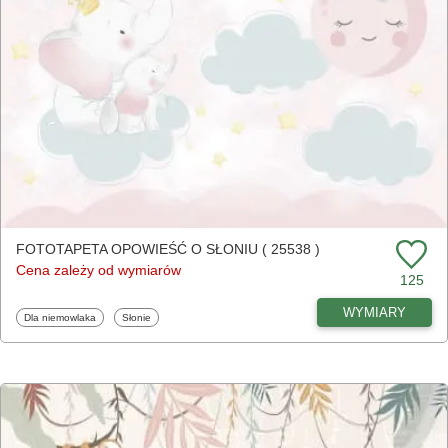
FOTOTAPETA OPOWIEŚĆ O SŁONIU ( 25538 )
Cena zależy od wymiarów
125
WYMIARY
Fototapety
Fototapety
Dla niemowlaka
Słonie