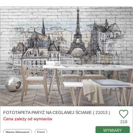
FOTOTAPETA PARYŻ NA CEGLANEJ ŚCIANIE ( 21013 )
Cena zależy od wymiarów
218
WYMIARY
Fototapety
Fototapety
Miasta Malowane
Paryż