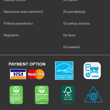
Fototapety
Naruszenie praw autorskich
Do przedpokoju
Fototapety
Polityka prywatności
Do pokoju dziecka
Fototapety
Regulamin
Do biura
Fototapety
Do kawiarni