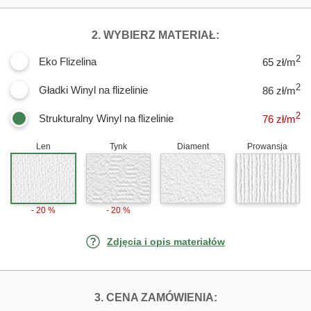
DLA FOTOTAPET
2. WYBIERZ MATERIAŁ:
2
Eko Flizelina
65 zł/m
2
Gładki Winyl na flizelinie
86 zł/m
2
Strukturalny Winyl na flizelinie
76
zł/m
Len
Tynk
Diament
Prowansja
- 20 %
- 20 %
Zdjęcia i opis materiałów
FOTOTAPETY ŚC
3. CENA ZAMÓWIENIA: