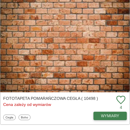
FOTOTAPETA POMARAŃCZOWA CEGŁA ( 10498 )
Cena zależy od wymiarów
4
WYMIARY
Fototapety
Fototapety
Cegła
Boho