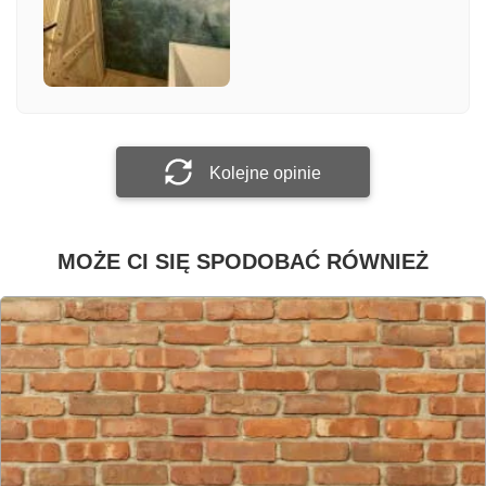
Załącz zdjęcie
Prześlij opinię
Kolejne opinie
MOŻE CI SIĘ SPODOBAĆ RÓWNIEŻ