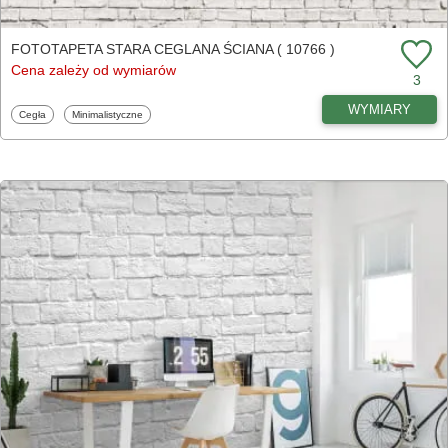
FOTOTAPETA STARA CEGLANA ŚCIANA ( 10766 )
Cena zależy od wymiarów
3
WYMIARY
Fototapety
Fototapety
Cegła
Minimalistyczne