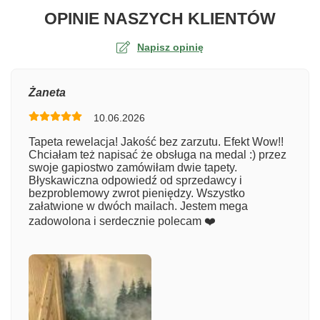
O TA
OPINIE NASZYCH KLIENTÓW
Napisz opinię
Ocena
Żaneta
10.06.2026
Numer zamówienia
Tapeta rewelacja! Jakość bez zarzutu. Efekt Wow!!
Chciałam też napisać że obsługa na medal :) przez
swoje gapiostwo zamówiłam dwie tapety.
Błyskawiczna odpowiedź od sprzedawcy i
Imię
bezproblemowy zwrot pieniędzy. Wszystko
załatwione w dwóch mailach. Jestem mega
zadowolona i serdecznie polecam ❤️
Komentarz