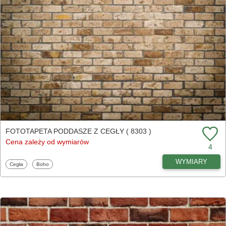
FOTOTAPETA PODDASZE Z CEGŁY ( 8303 )
Cena zależy od wymiarów
4
WYMIARY
Fototapety
Fototapety
Cegła
Boho