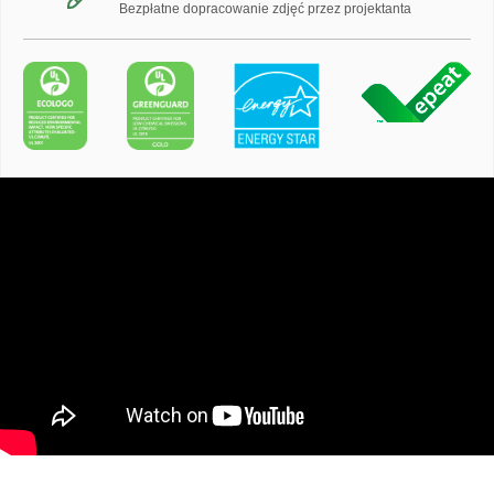
Bezpłatne dopracowanie zdjęć przez projektanta