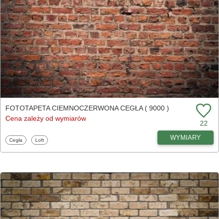
FOTOTAPETA CIEMNOCZERWONA CEGŁA ( 9000 )
Cena zależy od wymiarów
22
WYMIARY
Fototapety
Fototapety
Cegła
Loft