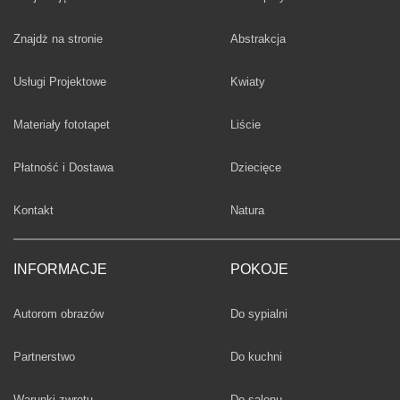
Fototapety
Znajdż na stronie
Abstrakcja
Fototapety
Usługi Projektowe
Kwiaty
Fototapety
Materiały fototapet
Liście
Fototapety
Płatność i Dostawa
Dziecięce
Fototapety
Kontakt
Natura
INFORMACJE
POKOJE
Fototapety
Autorom obrazów
Do sypialni
Fototapety
Partnerstwo
Do kuchni
Fototapety
Warunki zwrotu
Do salonu