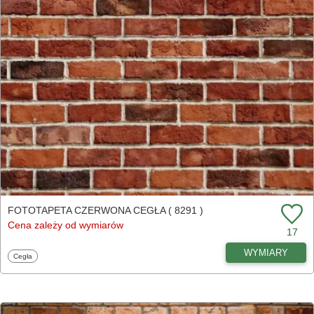
FOTOTAPETA CZERWONA CEGŁA ( 8291 )
Cena zależy od wymiarów
17
WYMIARY
Fototapety
Cegła