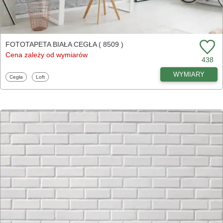
FOTOTAPETA BIAŁA CEGŁA ( 8509 )
Cena zależy od wymiarów
438
WYMIARY
Fototapety
Fototapety
Cegła
Loft