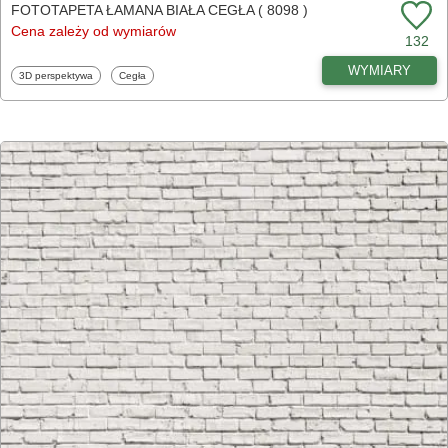
FOTOTAPETA ŁAMANA BIAŁA CEGŁA ( 8098 )
Cena zależy od wymiarów
132
WYMIARY
Fototapety
Fototapety
3D perspektywa
Cegła