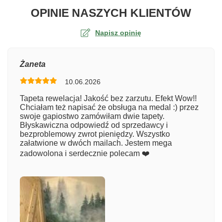
O TA
OPINIE NASZYCH KLIENTÓW
Napisz opinię
Ocena
Żaneta
10.06.2026
Numer zamówienia
Tapeta rewelacja! Jakość bez zarzutu. Efekt Wow!!
Chciałam też napisać że obsługa na medal :) przez
swoje gapiostwo zamówiłam dwie tapety.
Błyskawiczna odpowiedź od sprzedawcy i
Imię
bezproblemowy zwrot pieniędzy. Wszystko
załatwione w dwóch mailach. Jestem mega
zadowolona i serdecznie polecam ❤️
Komentarz