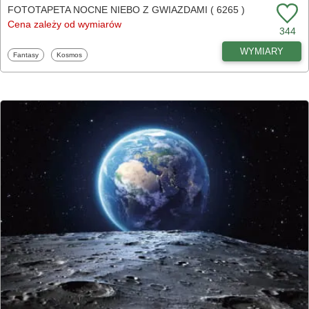
FOTOTAPETA NOCNE NIEBO Z GWIAZDAMI ( 6265 )
Cena zależy od wymiarów
344
WYMIARY
Fototapety
Fototapety
Fantasy
Kosmos