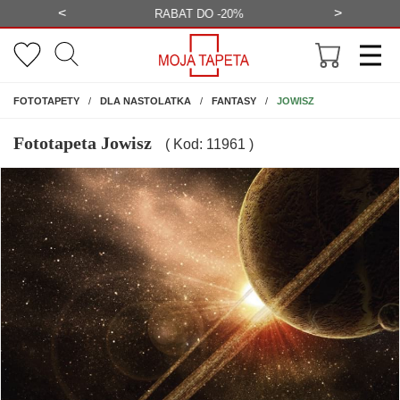
<
>
-20%
BEZPŁATNA WIZUALIZACJA
WYS
NA ŚCIANĘ
JOWISZ
FOTOTAPETY
DLA NASTOLATKA
FANTASY
Fototapeta Jowisz
( Kod: 11961 )