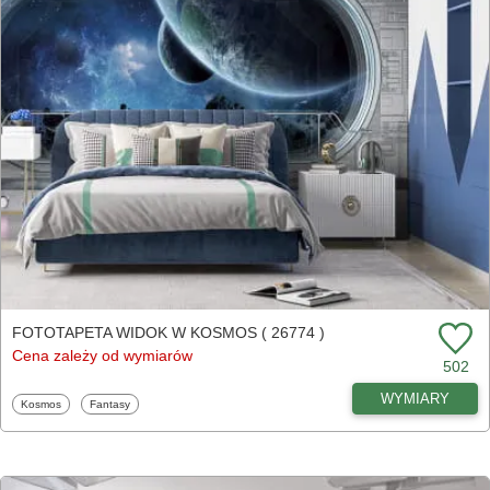
FOTOTAPETA WIDOK W KOSMOS ( 26774 )
Cena zależy od wymiarów
502
WYMIARY
Fototapety
Fototapety
Kosmos
Fantasy