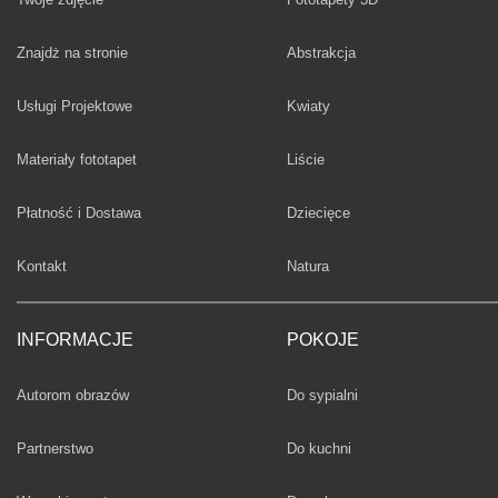
Fototapety
Znajdż na stronie
Abstrakcja
Fototapety
Usługi Projektowe
Kwiaty
Fototapety
Materiały fototapet
Liście
Fototapety
Płatność i Dostawa
Dziecięce
Fototapety
Kontakt
Natura
INFORMACJE
POKOJE
Fototapety
Autorom obrazów
Do sypialni
Fototapety
Partnerstwo
Do kuchni