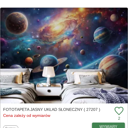
FOTOTAPETA JASNY UKŁAD SŁONECZNY ( 27207 )
Cena zależy od wymiarów
2
WYMIARY
Fototapety