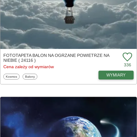
FOTOTAPETA BALON NA OGRZANE POWIETRZE NA
NIEBIE ( 24116 )
336
Cena zależy od wymiarów
WYMIARY
Fototapety
Fototapety
Kosmos
Balony