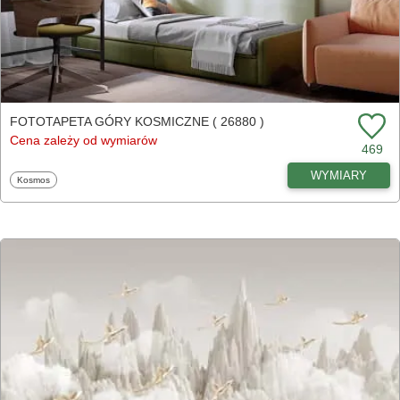
FOTOTAPETA GÓRY KOSMICZNE ( 26880 )
Cena zależy od wymiarów
469
WYMIARY
Fototapety
Kosmos