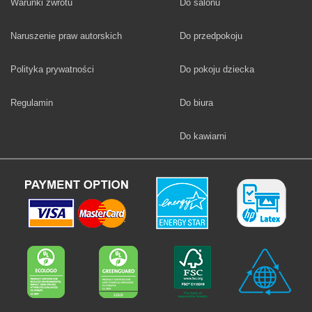
Fototapety
Warunki zwrotu
Do salonu
Fototapety
Naruszenie praw autorskich
Do przedpokoju
Fototapety
Polityka prywatności
Do pokoju dziecka
Fototapety
Regulamin
Do biura
Fototapety
Do kawiarni