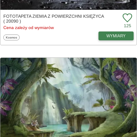
FOTOTAPETA ZIEMIA Z POWIERZCHNI KSIĘŻYCA
( 20090 )
125
Cena zależy od wymiarów
WYMIARY
Fototapety
Kosmos