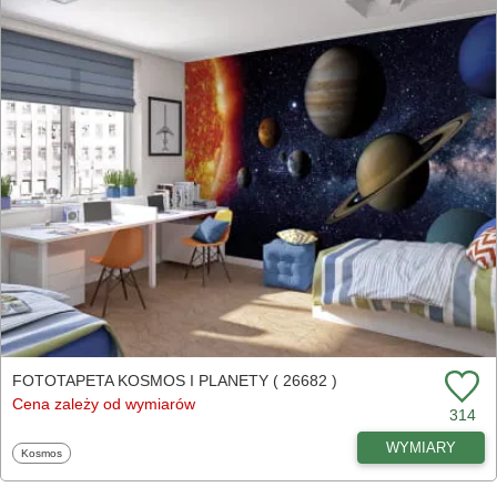
FOTOTAPETA KOSMOS I PLANETY ( 26682 )
Cena zależy od wymiarów
314
WYMIARY
Fototapety
Kosmos