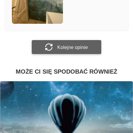
Załącz zdjęcie
Prześlij opinię
Kolejne opinie
MOŻE CI SIĘ SPODOBAĆ RÓWNIEŻ