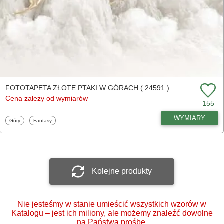
FOTOTAPETA ZŁOTE PTAKI W GÓRACH ( 24591 )
Cena zależy od wymiarów
155
WYMIARY
Fototapety
Fototapety
Góry
Fantasy
Kolejne produkty
Nie jesteśmy w stanie umieścić wszystkich wzorów w
Katalogu – jest ich miliony, ale możemy znaleźć dowolne
na Państwa prośbę.