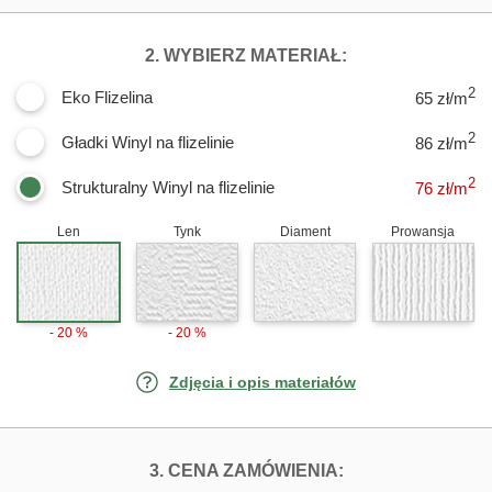
DLA FOTOTAPET
2. WYBIERZ MATERIAŁ:
2
Eko Flizelina
65 zł/m
2
Gładki Winyl na flizelinie
86 zł/m
2
Strukturalny Winyl na flizelinie
76
zł/m
Len
Tynk
Diament
Prowansja
- 20 %
- 20 %
Zdjęcia i opis materiałów
FOTOTAPETY JO
3. CENA ZAMÓWIENIA: