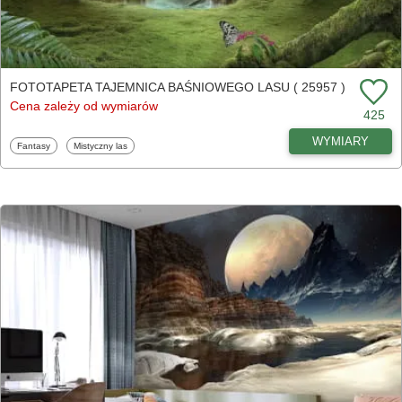
FOTOTAPETA TAJEMNICA BAŚNIOWEGO LASU ( 25957 )
Cena zależy od wymiarów
425
WYMIARY
Fototapety
Fototapety
Fantasy
Mistyczny las