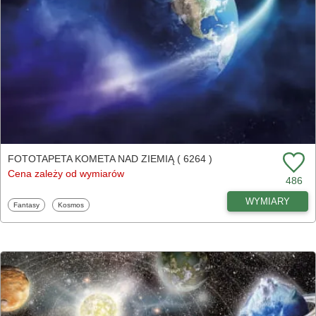
FOTOTAPETA KOMETA NAD ZIEMIĄ ( 6264 )
Cena zależy od wymiarów
486
WYMIARY
Fototapety
Fototapety
Fantasy
Kosmos