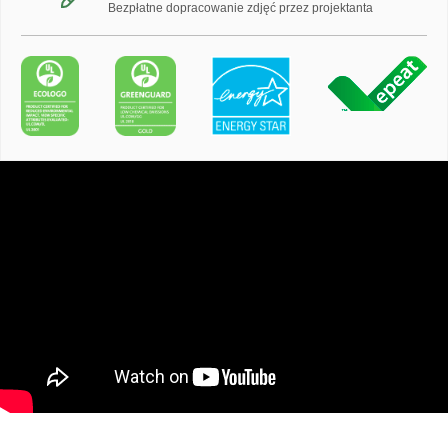
Bezpłatne dopracowanie zdjęć przez projektanta