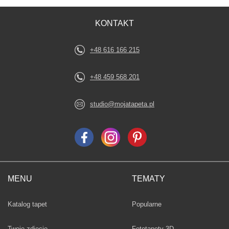
KONTAKT
+48 616 166 215
+48 459 568 201
studio@mojatapeta.pl
MENU
TEMATY
Fototapety
Katalog tapet
Popularne
Twoje zdjęcie
Fototapety 3D