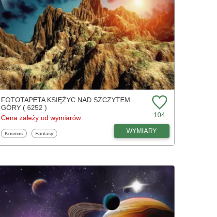
FOTOTAPETA KSIĘŻYC NAD SZCZYTEM
GÓRY ( 6252 )
104
Cena zależy od wymiarów
WYMIARY
Fototapety
Fototapety
Kosmos
Fantasy