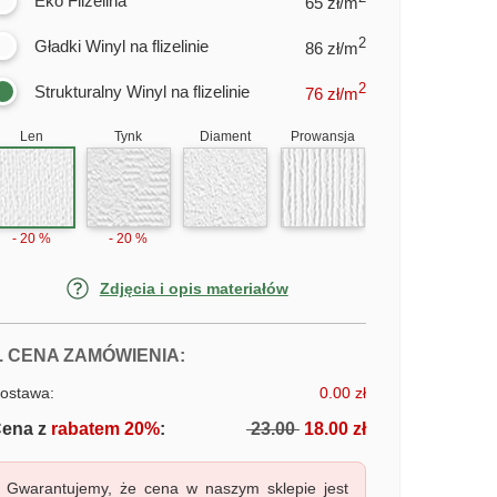
Eko Flizelina
65 zł/m
2
Gładki Winyl na flizelinie
86 zł/m
2
Strukturalny Winyl na flizelinie
76
zł/m
Len
Tynk
Diament
Prowansja
- 20 %
- 20 %
Zdjęcia i opis materiałów
FOTOTAPETY POWIERZCHNIA GRU
. CENA ZAMÓWIENIA:
ostawa:
0.00 zł
ena z
rabatem 20%
:
23.00
18.00 zł
Gwarantujemy, że cena w naszym sklepie jest