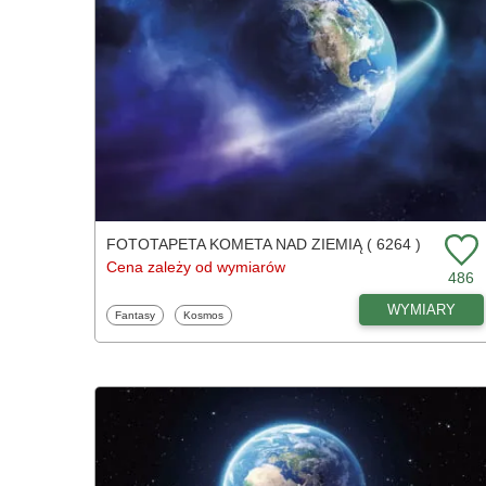
FOTOTAPETA KOMETA NAD ZIEMIĄ ( 6264 )
Cena zależy od wymiarów
486
WYMIARY
Fototapety
Fototapety
Fantasy
Kosmos