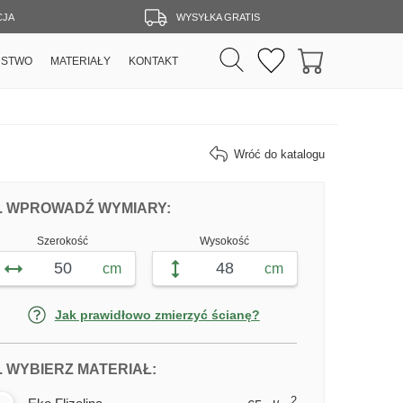
CJA
WYSYŁKA GRATIS
RSTWO
MATERIAŁY
KONTAKT
Wróć do katalogu
DOPASUJ FOTOTAPETĘ POWIERZCHNIA
FOTOTAPETY POWIERZCHNIA 
. WPROWADŹ WYMIARY:
Szerokość
Wysokość
cm
cm
Jak prawidłowo zmierzyć ścianę?
DLA FOTOTAPETY POWIERZCHNI
. WYBIERZ MATERIAŁ:
2