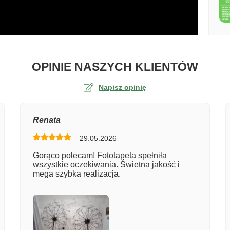
O TA
OPINIE NASZYCH KLIENTÓW
Napisz opinię
na
Renata
29.05.2026
er zamówienia
Gorąco polecam! Fototapeta spełniła
wszystkie oczekiwania. Świetna jakość i
mega szybka realizacja.
entarz