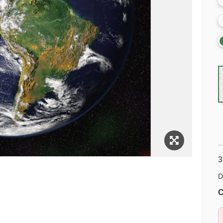
3
D
C