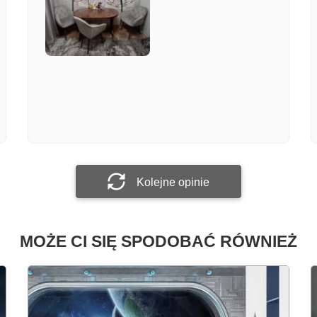
Załącz zdjęcie
Prześlij opinię
Kolejne opinie
MOŻE CI SIĘ SPODOBAĆ RÓWNIEŻ