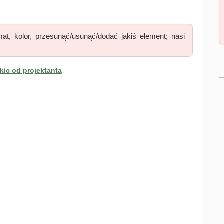
at, kolor, przesunąć/usunąć/dodać jakiś element; nasi
ic od projektanta