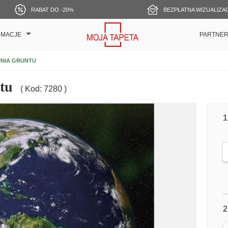
RABAT DO -20%
BEZPŁATNA WIZUALIZA
RMACJE
PARTNE
NIA GRUNTU
tu
( Kod: 7280 )
1
2