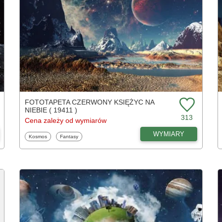
FOTOTAPETA CZERWONY KSIĘŻYC NA
NIEBIE ( 19411 )
313
Cena zależy od wymiarów
WYMIARY
Fototapety
Fototapety
Kosmos
Fantasy