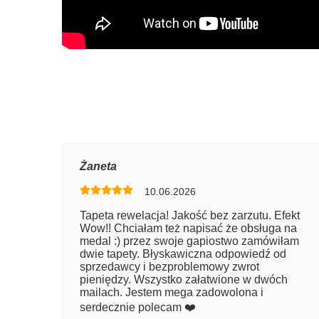
Oce
Żaneta
10.06.2026
Num
Tapeta rewelacja! Jakość bez zarzutu. Efekt
Wow!! Chciałam też napisać że obsługa na
Imię
medal :) przez swoje gapiostwo zamówiłam
dwie tapety. Błyskawiczna odpowiedź od
sprzedawcy i bezproblemowy zwrot
pieniędzy. Wszystko załatwione w dwóch
Kom
mailach. Jestem mega zadowolona i
serdecznie polecam ❤️