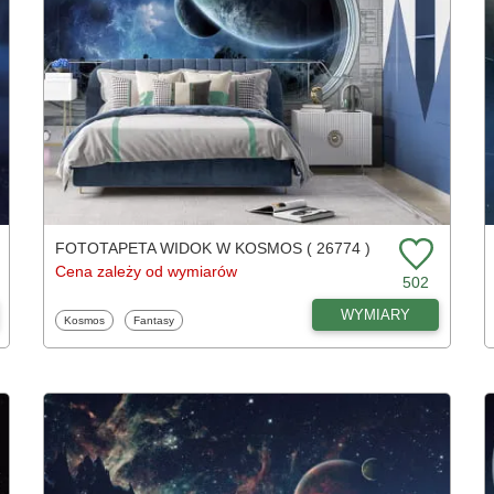
FOTOTAPETA WIDOK W KOSMOS ( 26774 )
Cena zależy od wymiarów
502
WYMIARY
Fototapety
Fototapety
Kosmos
Fantasy