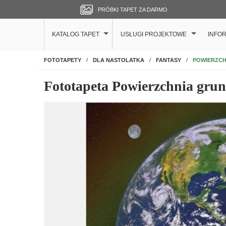
PRÓBKI TAPET ZA DARMO
KATALOG TAPET
USŁUGI PROJEKTOWE
INFO
NA ŚCIANĘ
POWIERZCH
FOTOTAPETY
DLA NASTOLATKA
FANTASY
Fototapeta Powierzchnia grun