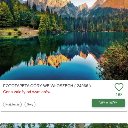
FOTOTAPETA GÓRY WE WŁOSZECH ( 24966 )
Cena zależy od wymiarów
168
WYMIARY
Fototapety
Fototapety
Krajobrazy
Góry