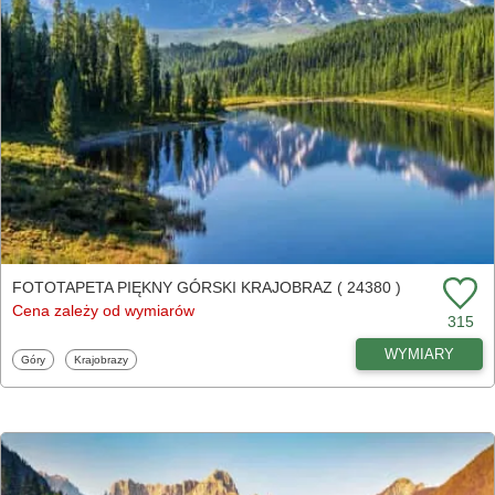
FOTOTAPETA PIĘKNY GÓRSKI KRAJOBRAZ ( 24380 )
Cena zależy od wymiarów
315
WYMIARY
Fototapety
Fototapety
Góry
Krajobrazy