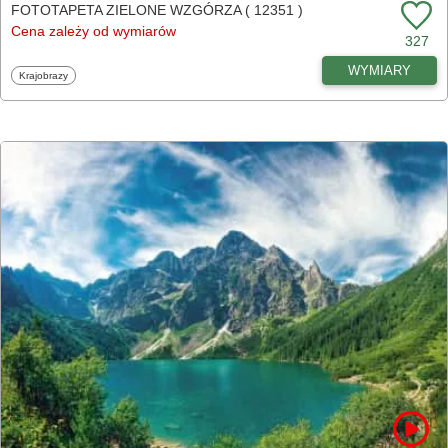
FOTOTAPETA ZIELONE WZGÓRZA ( 12351 )
Cena zależy od wymiarów
327
WYMIARY
Fototapety
Krajobrazy