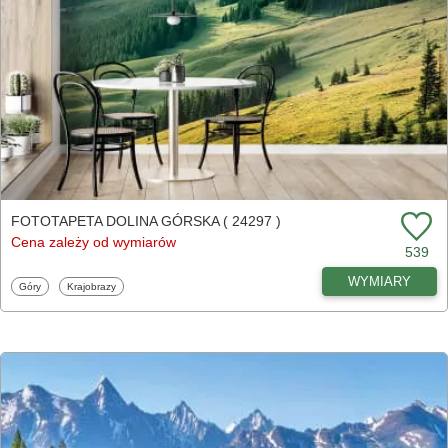
FOTOTAPETA DOLINA GÓRSKA ( 24297 )
Cena zależy od wymiarów
539
WYMIARY
Fototapety
Fototapety
Góry
Krajobrazy