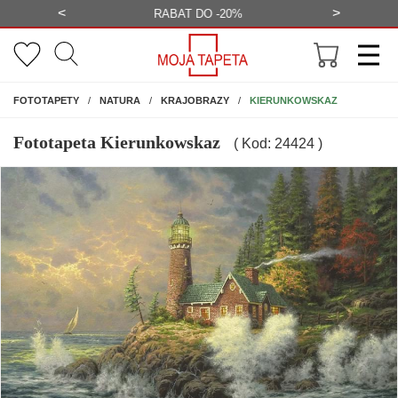
<
>
-20%
BEZPŁATNA WIZUALIZACJA
WYS
NA ŚCIANĘ
KIERUNKOWSKAZ
FOTOTAPETY
NATURA
KRAJOBRAZY
Fototapeta Kierunkowskaz
( Kod: 24424 )