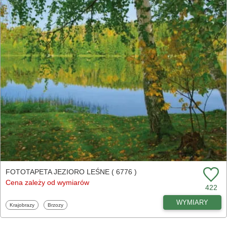
FOTOTAPETA JEZIORO LEŚNE ( 6776 )
Cena zależy od wymiarów
422
WYMIARY
Fototapety
Fototapety
Krajobrazy
Brzozy