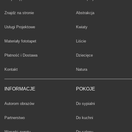
Fototapety
Znajdż na stronie
Abstrakcja
Fototapety
Usługi Projektowe
Kwiaty
Fototapety
Materiały fototapet
Liście
Fototapety
Płatność i Dostawa
Dziecięce
Fototapety
Kontakt
Natura
INFORMACJE
POKOJE
Fototapety
Autorom obrazów
Do sypialni
Fototapety
Partnerstwo
Do kuchni
Fototapety
Warunki zwrotu
Do salonu