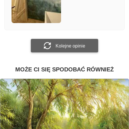
Załącz zdjęcie
Prześlij opinię
Kolejne opinie
MOŻE CI SIĘ SPODOBAĆ RÓWNIEŻ