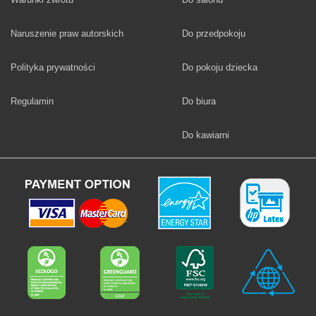
Fototapety
Naruszenie praw autorskich
Do przedpokoju
Fototapety
Polityka prywatności
Do pokoju dziecka
Fototapety
Regulamin
Do biura
Fototapety
Do kawiarni