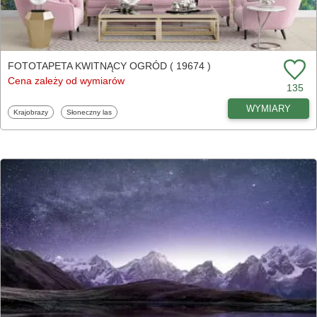
FOTOTAPETA KWITNĄCY OGRÓD ( 19674 )
Cena zależy od wymiarów
135
WYMIARY
Fototapety
Fototapety
Krajobrazy
Słoneczny las