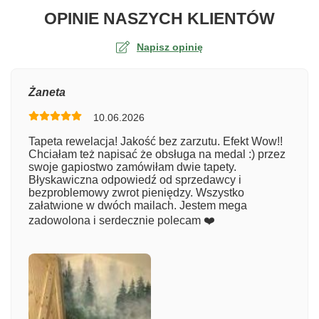
O TA
OPINIE NASZYCH KLIENTÓW
Napisz opinię
Ocena
Żaneta
10.06.2026
Numer zamówienia
Tapeta rewelacja! Jakość bez zarzutu. Efekt Wow!!
Chciałam też napisać że obsługa na medal :) przez
swoje gapiostwo zamówiłam dwie tapety.
Błyskawiczna odpowiedź od sprzedawcy i
Imię
bezproblemowy zwrot pieniędzy. Wszystko
załatwione w dwóch mailach. Jestem mega
zadowolona i serdecznie polecam ❤️
Komentarz