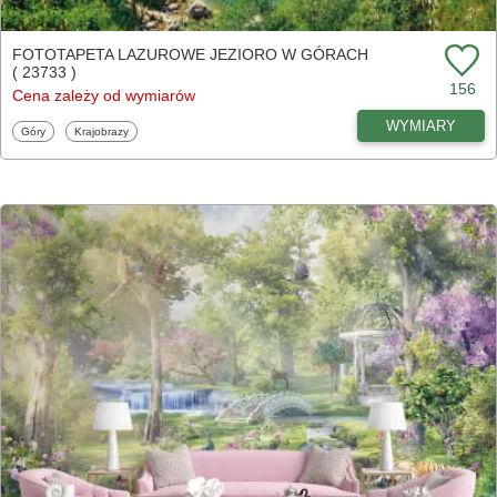
FOTOTAPETA LAZUROWE JEZIORO W GÓRACH
( 23733 )
156
Cena zależy od wymiarów
WYMIARY
Fototapety
Fototapety
Góry
Krajobrazy