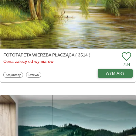
FOTOTAPETA WIERZBA PŁACZĄCA ( 3514 )
Cena zależy od wymiarów
784
WYMIARY
Fototapety
Fototapety
Krajobrazy
Drzewa