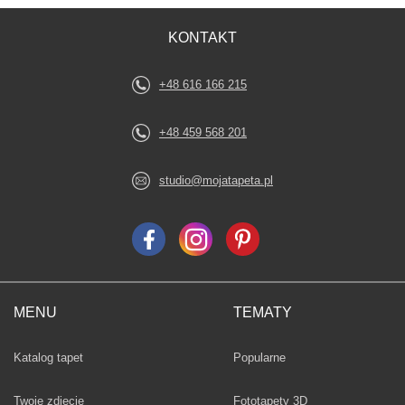
KONTAKT
+48 616 166 215
+48 459 568 201
studio@mojatapeta.pl
MENU
TEMATY
Fototapety
Katalog tapet
Popularne
Twoje zdjęcie
Fototapety 3D