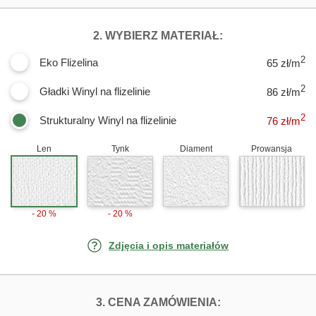
DLA FOTOTAPE
2. WYBIERZ MATERIAŁ:
2
Eko Flizelina
65 zł/m
2
Gładki Winyl na flizelinie
86 zł/m
2
Strukturalny Winyl na flizelinie
76
zł/m
Len
Tynk
Diament
Prowansja
- 20 %
- 20 %
Zdjęcia i opis materiałów
FOTOTAPETY K
3. CENA ZAMÓWIENIA: