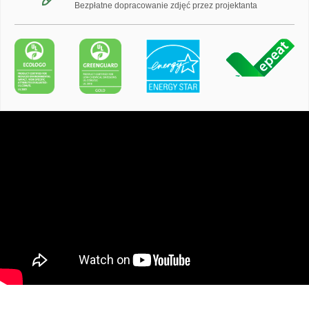
Bezpłatne dopracowanie zdjęć przez projektanta