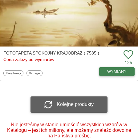
FOTOTAPETA SPOKOJNY KRAJOBRAZ ( 7585 )
Cena zależy od wymiarów
125
WYMIARY
Fototapety
Fototapety
Krajobrazy
Vintage
Kolejne produkty
Nie jesteśmy w stanie umieścić wszystkich wzorów w
Katalogu – jest ich miliony, ale możemy znaleźć dowolne
na Państwa prośbę.