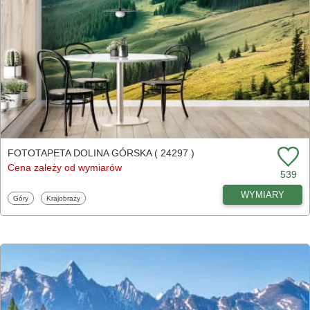
FOTOTAPETA DOLINA GÓRSKA ( 24297 )
Cena zależy od wymiarów
539
WYMIARY
Fototapety
Fototapety
Góry
Krajobrazy