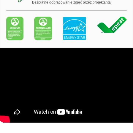
Bezpłatne dopracowanie zdjęć przez projektanta