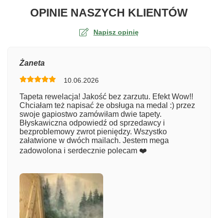
O TA
OPINIE NASZYCH KLIENTÓW
Napisz opinię
Ocena
Żaneta
10.06.2026
Numer zamówienia
Tapeta rewelacja! Jakość bez zarzutu. Efekt Wow!!
Chciałam też napisać że obsługa na medal :) przez
swoje gapiostwo zamówiłam dwie tapety.
Błyskawiczna odpowiedź od sprzedawcy i
Imię
bezproblemowy zwrot pieniędzy. Wszystko
załatwione w dwóch mailach. Jestem mega
zadowolona i serdecznie polecam ❤️
Komentarz