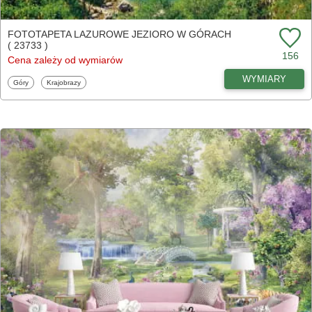
FOTOTAPETA LAZUROWE JEZIORO W GÓRACH
( 23733 )
156
Cena zależy od wymiarów
WYMIARY
Fototapety
Fototapety
Góry
Krajobrazy