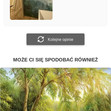
Załącz zdjęcie
Prześlij opinię
Kolejne opinie
MOŻE CI SIĘ SPODOBAĆ RÓWNIEŻ