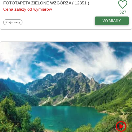
FOTOTAPETA ZIELONE WZGÓRZA ( 12351 )
Cena zależy od wymiarów
327
WYMIARY
Fototapety
Krajobrazy