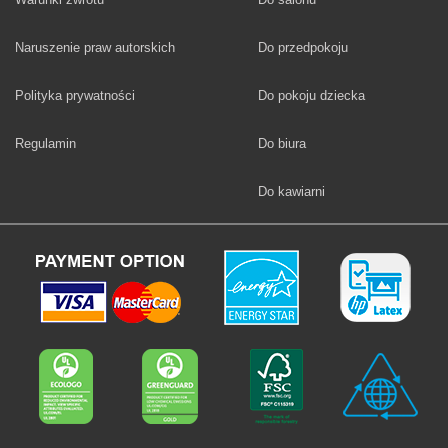
Fototapety
Naruszenie praw autorskich
Do przedpokoju
Fototapety
Polityka prywatności
Do pokoju dziecka
Fototapety
Regulamin
Do biura
Fototapety
Do kawiarni