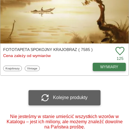
FOTOTAPETA SPOKOJNY KRAJOBRAZ ( 7585 )
Cena zależy od wymiarów
125
WYMIARY
Fototapety
Fototapety
Krajobrazy
Vintage
Kolejne produkty
Nie jesteśmy w stanie umieścić wszystkich wzorów w
Katalogu – jest ich miliony, ale możemy znaleźć dowolne
na Państwa prośbę.