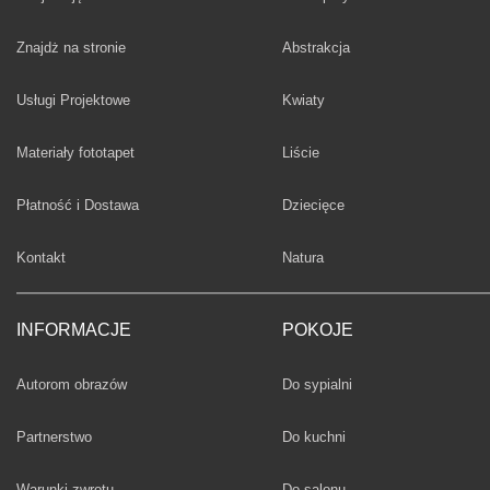
Fototapety
Znajdż na stronie
Abstrakcja
Fototapety
Usługi Projektowe
Kwiaty
Fototapety
Materiały fototapet
Liście
Fototapety
Płatność i Dostawa
Dziecięce
Fototapety
Kontakt
Natura
INFORMACJE
POKOJE
Fototapety
Autorom obrazów
Do sypialni
Fototapety
Partnerstwo
Do kuchni
Fototapety
Warunki zwrotu
Do salonu