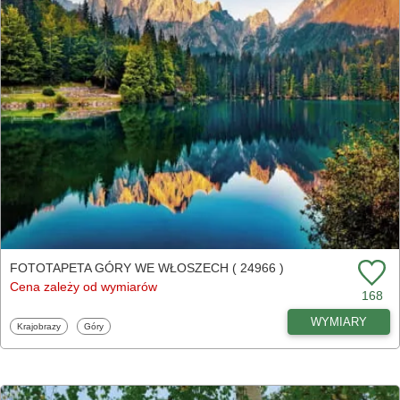
FOTOTAPETA GÓRY WE WŁOSZECH ( 24966 )
Cena zależy od wymiarów
168
WYMIARY
Fototapety
Fototapety
Krajobrazy
Góry