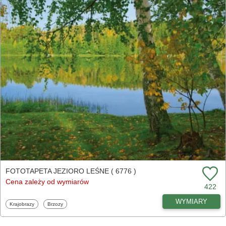
FOTOTAPETA JEZIORO LEŚNE ( 6776 )
Cena zależy od wymiarów
422
WYMIARY
Fototapety
Fototapety
Krajobrazy
Brzozy