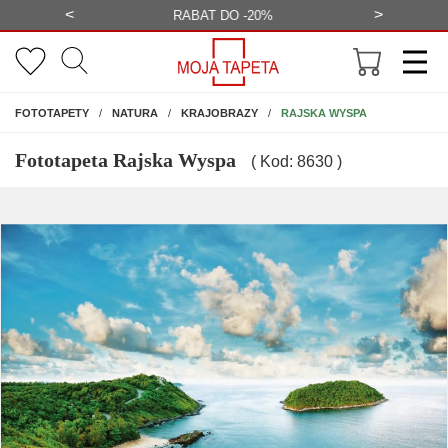
<
>
-20%
BEZPŁATNA WIZUALIZACJA
WYS
NA ŚCIANĘ
RAJSKA WYSPA
FOTOTAPETY
NATURA
KRAJOBRAZY
Fototapeta Rajska Wyspa
( Kod: 8630 )