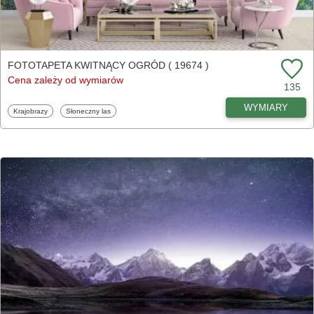
FOTOTAPETA KWITNĄCY OGRÓD ( 19674 )
Cena zależy od wymiarów
135
WYMIARY
Fototapety
Fototapety
Krajobrazy
Słoneczny las