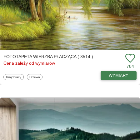
FOTOTAPETA WIERZBA PŁACZĄCA ( 3514 )
Cena zależy od wymiarów
784
WYMIARY
Fototapety
Fototapety
Krajobrazy
Drzewa