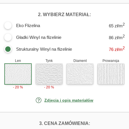
DLA FOTOTAPE
2. WYBIERZ MATERIAŁ:
2
Eko Flizelina
65 zł/m
2
Gładki Winyl na flizelinie
86 zł/m
2
Strukturalny Winyl na flizelinie
76
zł/m
Len
Tynk
Diament
Prowansja
- 20 %
- 20 %
Zdjęcia i opis materiałów
FOTOTAPETY R
3. CENA ZAMÓWIENIA: