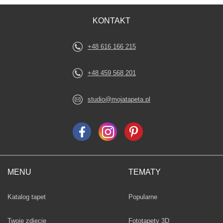
KONTAKT
+48 616 166 215
+48 459 568 201
studio@mojatapeta.pl
MENU
TEMATY
Fototapety
Katalog tapet
Popularne
Twoje zdjęcie
Fototapety 3D