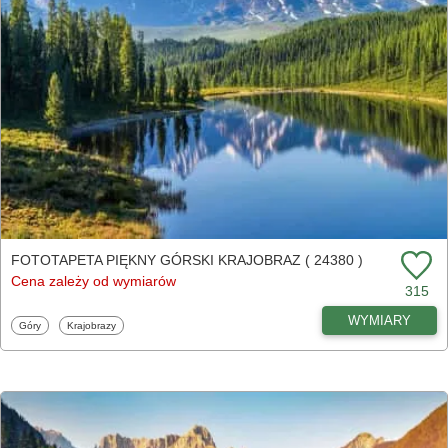
FOTOTAPETA PIĘKNY GÓRSKI KRAJOBRAZ ( 24380 )
Cena zależy od wymiarów
315
WYMIARY
Fototapety
Fototapety
Góry
Krajobrazy