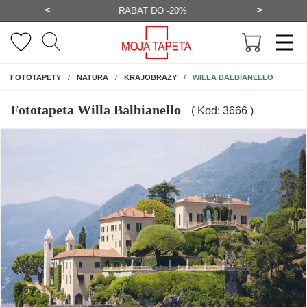
<
>
-20%
BEZPŁATNA WIZUALIZACJA
WYS
NA ŚCIANĘ
WILLA BALBIANELLO
FOTOTAPETY
NATURA
KRAJOBRAZY
Fototapeta Willa Balbianello
( Kod: 3666 )