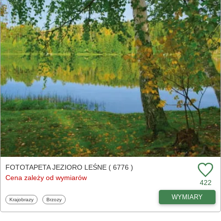
FOTOTAPETA JEZIORO LEŚNE ( 6776 )
Cena zależy od wymiarów
422
WYMIARY
Fototapety
Fototapety
Krajobrazy
Brzozy