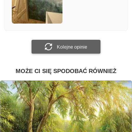
Załącz zdjęcie
Prześlij opinię
Kolejne opinie
MOŻE CI SIĘ SPODOBAĆ RÓWNIEŻ