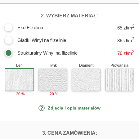
DLA FOTOTAPET
2. WYBIERZ MATERIAŁ:
2
Eko Flizelina
65 zł/m
2
Gładki Winyl na flizelinie
86 zł/m
2
Strukturalny Winyl na flizelinie
76
zł/m
Len
Tynk
Diament
Prowansja
- 20 %
- 20 %
Zdjęcia i opis materiałów
FOTOTAPETY WI
3. CENA ZAMÓWIENIA: