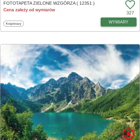
FOTOTAPETA ZIELONE WZGÓRZA ( 12351 )
Cena zależy od wymiarów
327
WYMIARY
Fototapety
Krajobrazy