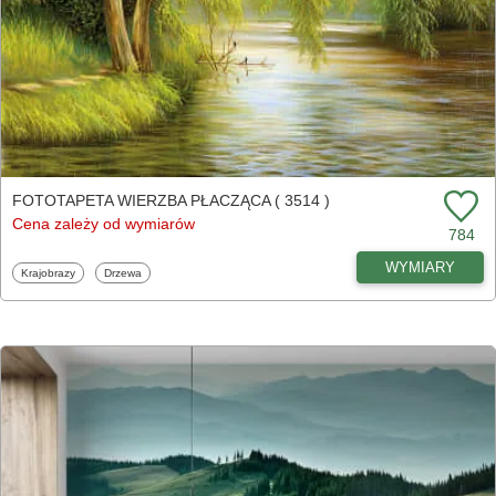
FOTOTAPETA WIERZBA PŁACZĄCA ( 3514 )
Cena zależy od wymiarów
784
WYMIARY
Fototapety
Fototapety
Krajobrazy
Drzewa