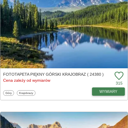
FOTOTAPETA PIĘKNY GÓRSKI KRAJOBRAZ ( 24380 )
Cena zależy od wymiarów
315
WYMIARY
Fototapety
Fototapety
Góry
Krajobrazy