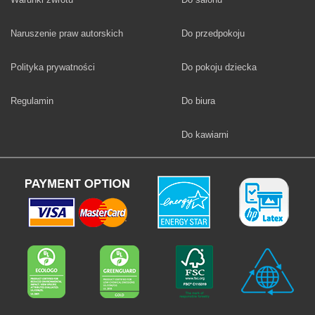
Fototapety
Naruszenie praw autorskich
Do przedpokoju
Fototapety
Polityka prywatności
Do pokoju dziecka
Fototapety
Regulamin
Do biura
Fototapety
Do kawiarni