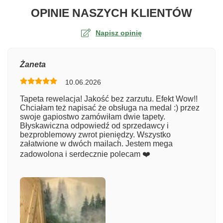
O TA
OPINIE NASZYCH KLIENTÓW
Napisz opinię
Ocena
Żaneta
10.06.2026
Numer zamówienia
Tapeta rewelacja! Jakość bez zarzutu. Efekt Wow!!
Chciałam też napisać że obsługa na medal :) przez
swoje gapiostwo zamówiłam dwie tapety.
Błyskawiczna odpowiedź od sprzedawcy i
Imię
bezproblemowy zwrot pieniędzy. Wszystko
załatwione w dwóch mailach. Jestem mega
zadowolona i serdecznie polecam ❤️
Komentarz