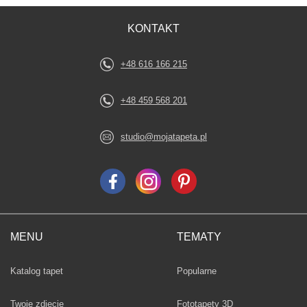
KONTAKT
+48 616 166 215
+48 459 568 201
studio@mojatapeta.pl
MENU
TEMATY
Fototapety
Katalog tapet
Popularne
Twoje zdjęcie
Fototapety 3D