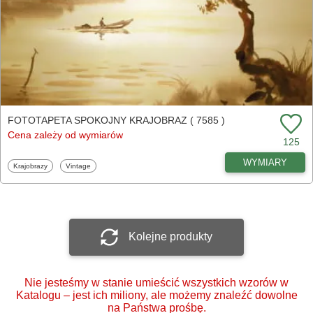
FOTOTAPETA SPOKOJNY KRAJOBRAZ ( 7585 )
Cena zależy od wymiarów
125
WYMIARY
Fototapety
Fototapety
Krajobrazy
Vintage
Kolejne produkty
Nie jesteśmy w stanie umieścić wszystkich wzorów w
Katalogu – jest ich miliony, ale możemy znaleźć dowolne
na Państwa prośbę.