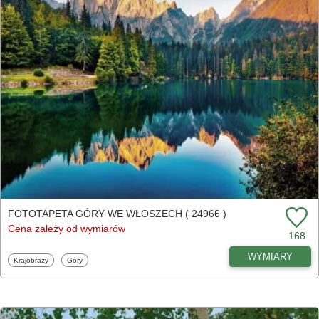
FOTOTAPETA GÓRY WE WŁOSZECH ( 24966 )
Cena zależy od wymiarów
168
WYMIARY
Fototapety
Fototapety
Krajobrazy
Góry