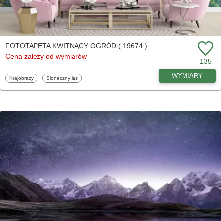
FOTOTAPETA KWITNĄCY OGRÓD ( 19674 )
Cena zależy od wymiarów
135
WYMIARY
Fototapety
Fototapety
Krajobrazy
Słoneczny las