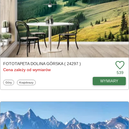
FOTOTAPETA DOLINA GÓRSKA ( 24297 )
Cena zależy od wymiarów
539
WYMIARY
Fototapety
Fototapety
Góry
Krajobrazy