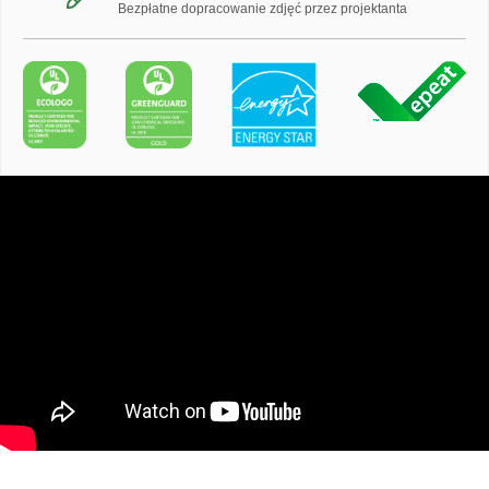
Bezpłatne dopracowanie zdjęć przez projektanta