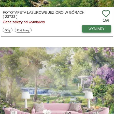
FOTOTAPETA LAZUROWE JEZIORO W GÓRACH
( 23733 )
156
Cena zależy od wymiarów
WYMIARY
Fototapety
Fototapety
Góry
Krajobrazy