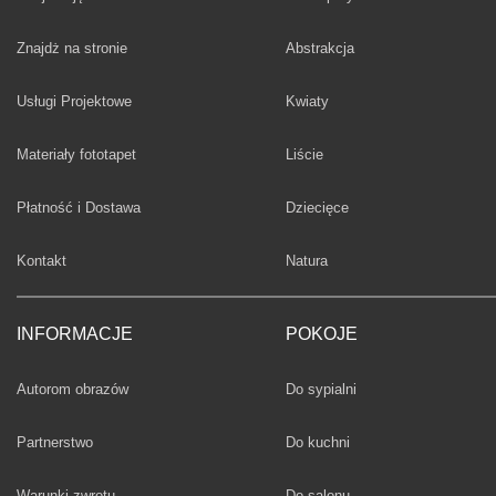
Fototapety
Znajdż na stronie
Abstrakcja
Fototapety
Usługi Projektowe
Kwiaty
Fototapety
Materiały fototapet
Liście
Fototapety
Płatność i Dostawa
Dziecięce
Fototapety
Kontakt
Natura
INFORMACJE
POKOJE
Fototapety
Autorom obrazów
Do sypialni
Fototapety
Partnerstwo
Do kuchni
Fototapety
Warunki zwrotu
Do salonu