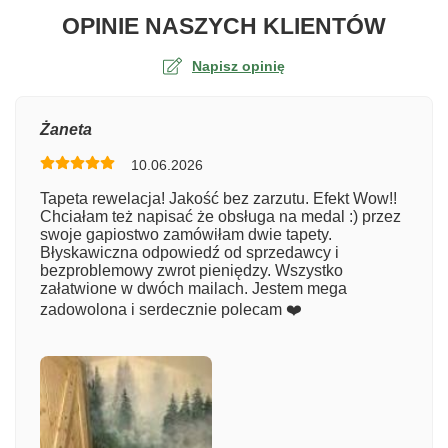
O TA
OPINIE NASZYCH KLIENTÓW
Napisz opinię
Ocena
Żaneta
10.06.2026
Numer zamówienia
Tapeta rewelacja! Jakość bez zarzutu. Efekt Wow!!
Chciałam też napisać że obsługa na medal :) przez
swoje gapiostwo zamówiłam dwie tapety.
Błyskawiczna odpowiedź od sprzedawcy i
Imię
bezproblemowy zwrot pieniędzy. Wszystko
załatwione w dwóch mailach. Jestem mega
zadowolona i serdecznie polecam ❤️
Komentarz