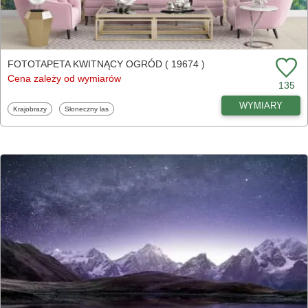
FOTOTAPETA KWITNĄCY OGRÓD ( 19674 )
Cena zależy od wymiarów
135
WYMIARY
Fototapety
Fototapety
Krajobrazy
Słoneczny las