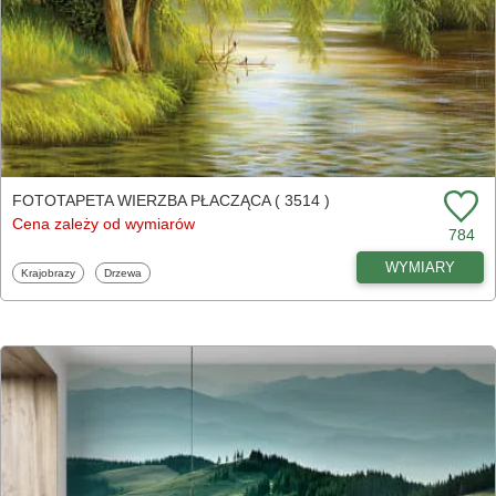
FOTOTAPETA WIERZBA PŁACZĄCA ( 3514 )
Cena zależy od wymiarów
784
WYMIARY
Fototapety
Fototapety
Krajobrazy
Drzewa