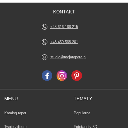
KONTAKT
+48 616 166 215
+48 459 568 201
studio@mojatapeta.pl
MENU
TEMATY
Fototapety
Katalog tapet
Popularne
Twoje zdjęcie
Fototapety 3D