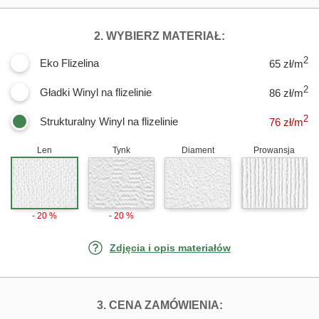
DLA FOTOTAPE
2. WYBIERZ MATERIAŁ:
2
Eko Flizelina
65 zł/m
2
Gładki Winyl na flizelinie
86 zł/m
2
Strukturalny Winyl na flizelinie
76
zł/m
Len
Tynk
Diament
Prowansja
- 20 %
- 20 %
Zdjęcia i opis materiałów
FOTOTAPETY W
3. CENA ZAMÓWIENIA: