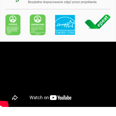
Bezpłatne dopracowanie zdjęć przez projektanta