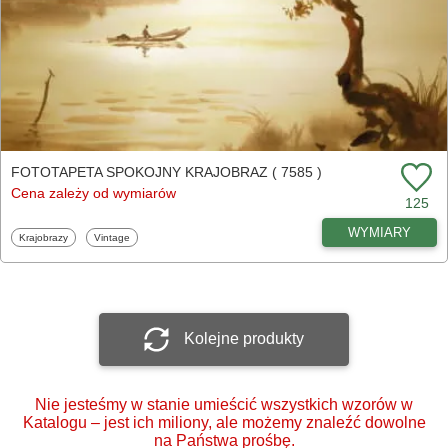
FOTOTAPETA SPOKOJNY KRAJOBRAZ ( 7585 )
Cena zależy od wymiarów
125
WYMIARY
Fototapety
Fototapety
Krajobrazy
Vintage
Kolejne produkty
Nie jesteśmy w stanie umieścić wszystkich wzorów w
Katalogu – jest ich miliony, ale możemy znaleźć dowolne
na Państwa prośbę.