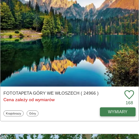
FOTOTAPETA GÓRY WE WŁOSZECH ( 24966 )
Cena zależy od wymiarów
168
WYMIARY
Fototapety
Fototapety
Krajobrazy
Góry