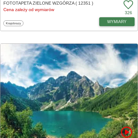
FOTOTAPETA ZIELONE WZGÓRZA ( 12351 )
Cena zależy od wymiarów
326
WYMIARY
Fototapety
Krajobrazy