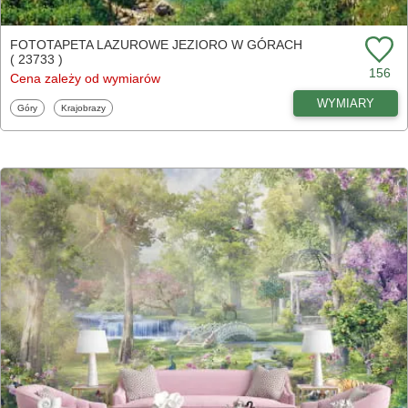
FOTOTAPETA LAZUROWE JEZIORO W GÓRACH
( 23733 )
156
Cena zależy od wymiarów
WYMIARY
Fototapety
Fototapety
Góry
Krajobrazy