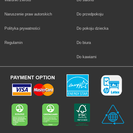
Fototapety
Naruszenie praw autorskich
Do przedpokoju
Fototapety
Polityka prywatności
Do pokoju dziecka
Fototapety
Regulamin
Do biura
Fototapety
Do kawiarni