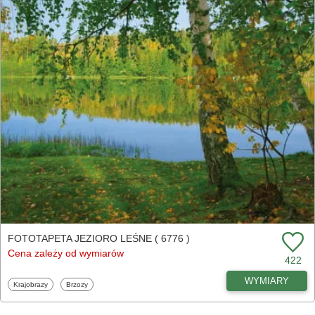
FOTOTAPETA JEZIORO LEŚNE ( 6776 )
Cena zależy od wymiarów
422
WYMIARY
Fototapety
Fototapety
Krajobrazy
Brzozy