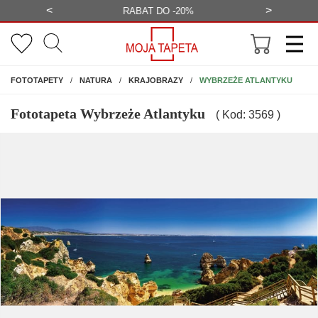
<
>
-20%
BEZPŁATNA WIZUALIZACJA
WYS
NA ŚCIANĘ
WYBRZEŻE ATLANTYKU
FOTOTAPETY
NATURA
KRAJOBRAZY
Fototapeta Wybrzeże Atlantyku
( Kod: 3569 )