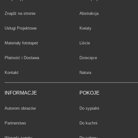
Fototapety
Znajdż na stronie
Abstrakcja
Fototapety
Usługi Projektowe
Kwiaty
Fototapety
Materiały fototapet
Liście
Fototapety
Płatność i Dostawa
Dziecięce
Fototapety
Kontakt
Natura
INFORMACJE
POKOJE
Fototapety
Autorom obrazów
Do sypialni
Fototapety
Partnerstwo
Do kuchni
Fototapety
Warunki zwrotu
Do salonu