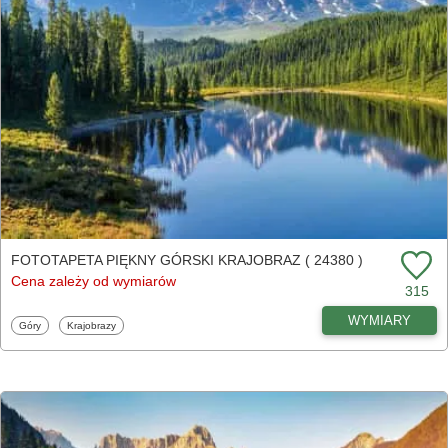
FOTOTAPETA PIĘKNY GÓRSKI KRAJOBRAZ ( 24380 )
Cena zależy od wymiarów
315
WYMIARY
Fototapety
Fototapety
Góry
Krajobrazy