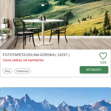
FOTOTAPETA DOLINA GÓRSKA ( 24297 )
Cena zależy od wymiarów
539
WYMIARY
Fototapety
Fototapety
Góry
Krajobrazy