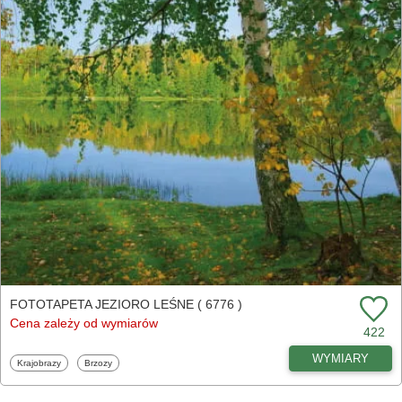
FOTOTAPETA JEZIORO LEŚNE ( 6776 )
Cena zależy od wymiarów
422
WYMIARY
Fototapety
Fototapety
Krajobrazy
Brzozy