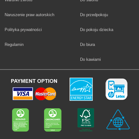
Fototapety
Naruszenie praw autorskich
Do przedpokoju
Fototapety
Polityka prywatności
Do pokoju dziecka
Fototapety
Regulamin
Do biura
Fototapety
Do kawiarni