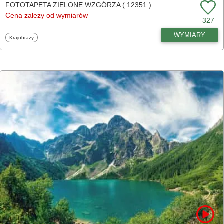
FOTOTAPETA ZIELONE WZGÓRZA ( 12351 )
Cena zależy od wymiarów
327
WYMIARY
Fototapety
Krajobrazy