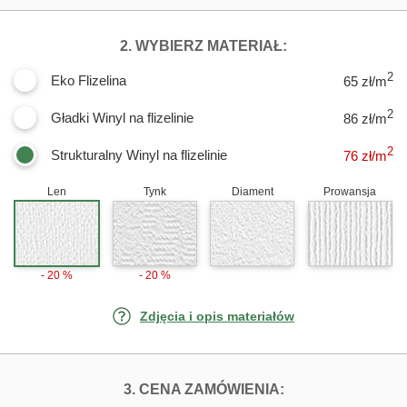
DLA FOTOTAPE
2. WYBIERZ MATERIAŁ:
2
Eko Flizelina
65 zł/m
2
Gładki Winyl na flizelinie
86 zł/m
2
Strukturalny Winyl na flizelinie
76
zł/m
Len
Tynk
Diament
Prowansja
- 20 %
- 20 %
Zdjęcia i opis materiałów
FOTOTAPETY WY
3. CENA ZAMÓWIENIA: