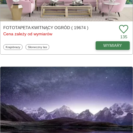
FOTOTAPETA KWITNĄCY OGRÓD ( 19674 )
Cena zależy od wymiarów
135
WYMIARY
Fototapety
Fototapety
Krajobrazy
Słoneczny las