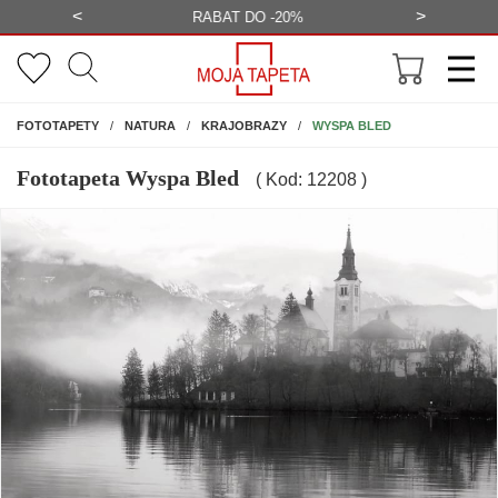
<
>
-20%
BEZPŁATNA WIZUALIZACJA
WYS
NA ŚCIANĘ
WYSPA BLED
FOTOTAPETY
NATURA
KRAJOBRAZY
Fototapeta Wyspa Bled
( Kod: 12208 )