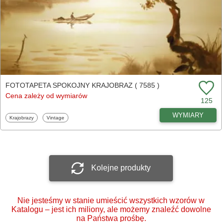
FOTOTAPETA SPOKOJNY KRAJOBRAZ ( 7585 )
Cena zależy od wymiarów
125
WYMIARY
Fototapety
Fototapety
Krajobrazy
Vintage
Kolejne produkty
Nie jesteśmy w stanie umieścić wszystkich wzorów w
Katalogu – jest ich miliony, ale możemy znaleźć dowolne
na Państwa prośbę.