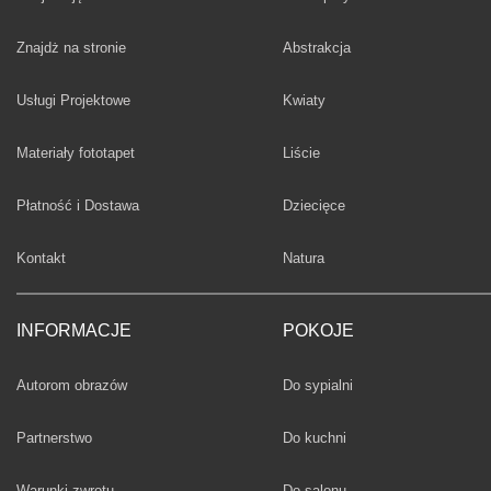
Fototapety
Znajdż na stronie
Abstrakcja
Fototapety
Usługi Projektowe
Kwiaty
Fototapety
Materiały fototapet
Liście
Fototapety
Płatność i Dostawa
Dziecięce
Fototapety
Kontakt
Natura
INFORMACJE
POKOJE
Fototapety
Autorom obrazów
Do sypialni
Fototapety
Partnerstwo
Do kuchni
Fototapety
Warunki zwrotu
Do salonu