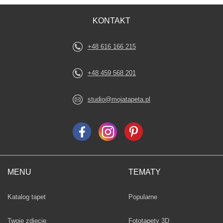
KONTAKT
+48 616 166 215
+48 459 568 201
studio@mojatapeta.pl
MENU
TEMATY
Fototapety
Katalog tapet
Popularne
Twoje zdjęcie
Fototapety 3D