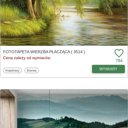
FOTOTAPETA WIERZBA PŁACZĄCA ( 3514 )
Cena zależy od wymiarów
784
WYMIARY
Fototapety
Fototapety
Krajobrazy
Drzewa