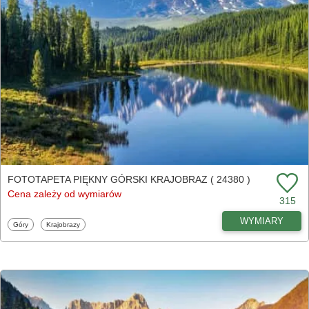
FOTOTAPETA PIĘKNY GÓRSKI KRAJOBRAZ ( 24380 )
Cena zależy od wymiarów
315
WYMIARY
Fototapety
Fototapety
Góry
Krajobrazy