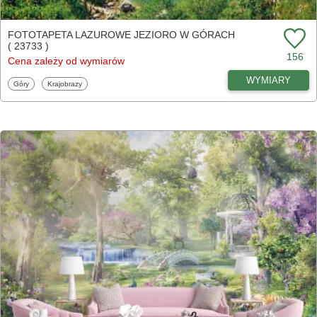
FOTOTAPETA LAZUROWE JEZIORO W GÓRACH
( 23733 )
156
Cena zależy od wymiarów
WYMIARY
Fototapety
Fototapety
Góry
Krajobrazy