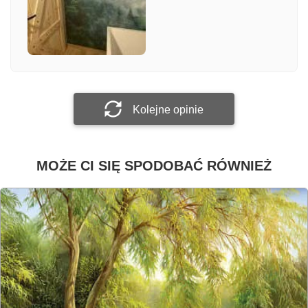
Załącz zdjęcie
Prześlij opinię
Kolejne opinie
MOŻE CI SIĘ SPODOBAĆ RÓWNIEŻ