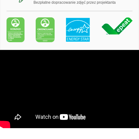
Bezpłatne dopracowanie zdjęć przez projektanta