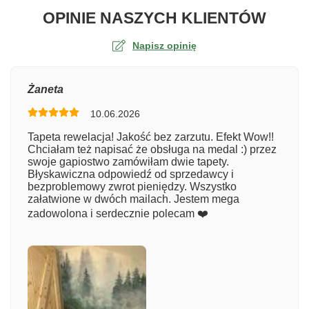
O TA
OPINIE NASZYCH KLIENTÓW
Napisz opinię
Ocena
Żaneta
10.06.2026
Numer zamówienia
Tapeta rewelacja! Jakość bez zarzutu. Efekt Wow!!
Chciałam też napisać że obsługa na medal :) przez
swoje gapiostwo zamówiłam dwie tapety.
Błyskawiczna odpowiedź od sprzedawcy i
Imię
bezproblemowy zwrot pieniędzy. Wszystko
załatwione w dwóch mailach. Jestem mega
zadowolona i serdecznie polecam ❤️
Komentarz