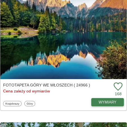
FOTOTAPETA GÓRY WE WŁOSZECH ( 24966 )
Cena zależy od wymiarów
168
WYMIARY
Fototapety
Fototapety
Krajobrazy
Góry