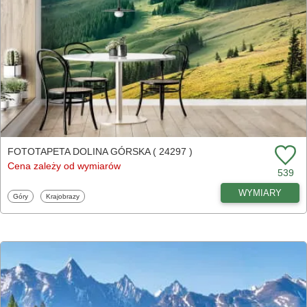
FOTOTAPETA DOLINA GÓRSKA ( 24297 )
Cena zależy od wymiarów
539
WYMIARY
Fototapety
Fototapety
Góry
Krajobrazy