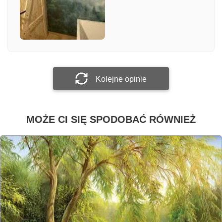
Załącz zdjęcie
Prześlij opinię
Kolejne opinie
MOŻE CI SIĘ SPODOBAĆ RÓWNIEŻ