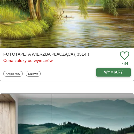
FOTOTAPETA WIERZBA PŁACZĄCA ( 3514 )
Cena zależy od wymiarów
784
WYMIARY
Fototapety
Fototapety
Krajobrazy
Drzewa