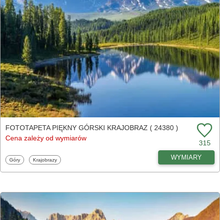
FOTOTAPETA PIĘKNY GÓRSKI KRAJOBRAZ ( 24380 )
Cena zależy od wymiarów
315
WYMIARY
Fototapety
Fototapety
Góry
Krajobrazy