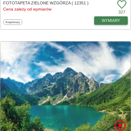
FOTOTAPETA ZIELONE WZGÓRZA ( 12351 )
Cena zależy od wymiarów
327
WYMIARY
Fototapety
Krajobrazy