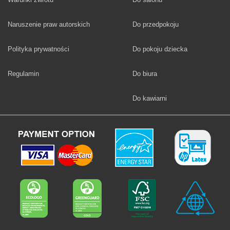
Fototapety
Naruszenie praw autorskich
Do przedpokoju
Fototapety
Polityka prywatności
Do pokoju dziecka
Fototapety
Regulamin
Do biura
Fototapety
Do kawiarni