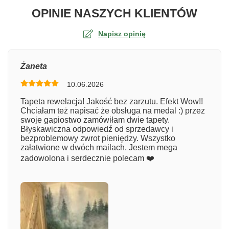
O TA
OPINIE NASZYCH KLIENTÓW
Napisz opinię
Ocena
Żaneta
10.06.2026
Numer zamówienia
Tapeta rewelacja! Jakość bez zarzutu. Efekt Wow!!
Chciałam też napisać że obsługa na medal :) przez
swoje gapiostwo zamówiłam dwie tapety.
Błyskawiczna odpowiedź od sprzedawcy i
Imię
bezproblemowy zwrot pieniędzy. Wszystko
załatwione w dwóch mailach. Jestem mega
zadowolona i serdecznie polecam ❤️
Komentarz