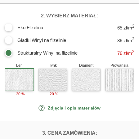
DLA FOTOTAPET
2. WYBIERZ MATERIAŁ:
2
Eko Flizelina
65 zł/m
2
Gładki Winyl na flizelinie
86 zł/m
2
Strukturalny Winyl na flizelinie
76
zł/m
Len
Tynk
Diament
Prowansja
- 20 %
- 20 %
Zdjęcia i opis materiałów
FOTOTAPETY WY
3. CENA ZAMÓWIENIA: