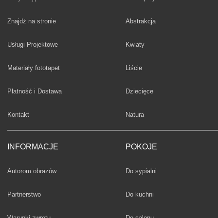
Fototapety
Znajdż na stronie
Abstrakcja
Fototapety
Usługi Projektowe
Kwiaty
Fototapety
Materiały fototapet
Liście
Fototapety
Płatność i Dostawa
Dziecięce
Fototapety
Kontakt
Natura
INFORMACJE
POKOJE
Fototapety
Autorom obrazów
Do sypialni
Fototapety
Partnerstwo
Do kuchni
Fototapety
Warunki zwrotu
Do salonu