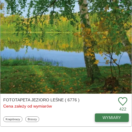
FOTOTAPETA JEZIORO LEŚNE ( 6776 )
Cena zależy od wymiarów
422
WYMIARY
Fototapety
Fototapety
Krajobrazy
Brzozy