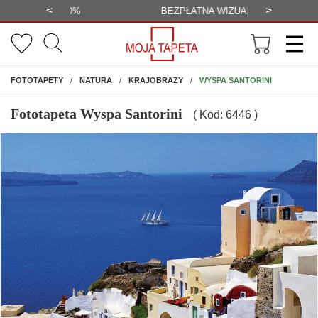
<
>
-20%
BEZPŁATNA WIZUALIZACJA
WYS
NA ŚCIANĘ
WYSPA SANTORINI
FOTOTAPETY
NATURA
KRAJOBRAZY
Fototapeta Wyspa Santorini
( Kod: 6446 )