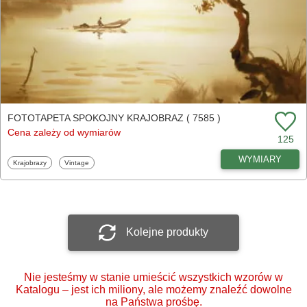
FOTOTAPETA SPOKOJNY KRAJOBRAZ ( 7585 )
Cena zależy od wymiarów
125
WYMIARY
Fototapety
Fototapety
Krajobrazy
Vintage
Kolejne produkty
Nie jesteśmy w stanie umieścić wszystkich wzorów w
Katalogu – jest ich miliony, ale możemy znaleźć dowolne
na Państwa prośbę.