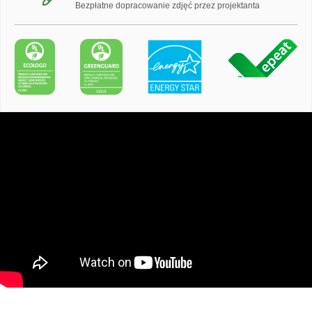
Bezpłatne dopracowanie zdjęć przez projektanta