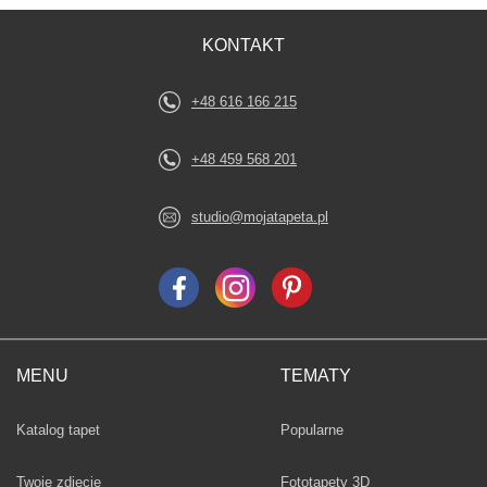
KONTAKT
+48 616 166 215
+48 459 568 201
studio@mojatapeta.pl
MENU
TEMATY
Fototapety
Katalog tapet
Popularne
Twoje zdjęcie
Fototapety 3D