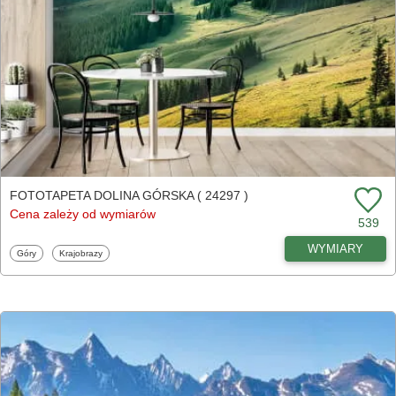
FOTOTAPETA DOLINA GÓRSKA ( 24297 )
Cena zależy od wymiarów
539
WYMIARY
Fototapety
Fototapety
Góry
Krajobrazy