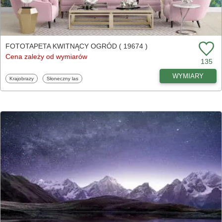
FOTOTAPETA KWITNĄCY OGRÓD ( 19674 )
Cena zależy od wymiarów
135
WYMIARY
Fototapety
Fototapety
Krajobrazy
Słoneczny las