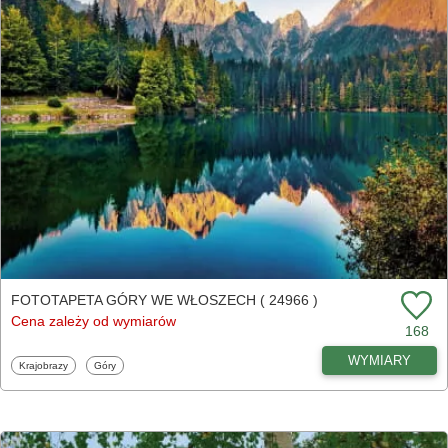
FOTOTAPETA GÓRY WE WŁOSZECH ( 24966 )
Cena zależy od wymiarów
168
WYMIARY
Fototapety
Fototapety
Krajobrazy
Góry