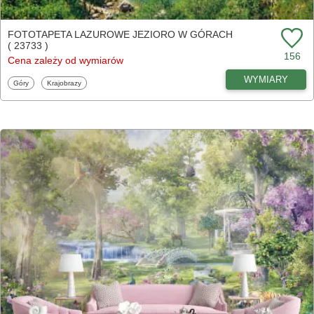
FOTOTAPETA LAZUROWE JEZIORO W GÓRACH
( 23733 )
156
Cena zależy od wymiarów
WYMIARY
Fototapety
Fototapety
Góry
Krajobrazy