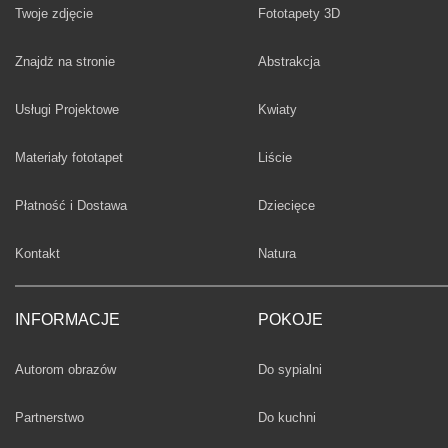
Twoje zdjęcie
Fototapety 3D
Fototapety
Znajdż na stronie
Abstrakcja
Fototapety
Usługi Projektowe
Kwiaty
Fototapety
Materiały fototapet
Liście
Fototapety
Płatność i Dostawa
Dziecięce
Fototapety
Kontakt
Natura
INFORMACJE
POKOJE
Fototapety
Autorom obrazów
Do sypialni
Fototapety
Partnerstwo
Do kuchni