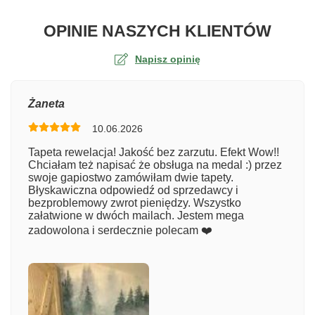
O TA
OPINIE NASZYCH KLIENTÓW
Napisz opinię
Ocena
Żaneta
10.06.2026
Numer zamówienia
Tapeta rewelacja! Jakość bez zarzutu. Efekt Wow!!
Chciałam też napisać że obsługa na medal :) przez
swoje gapiostwo zamówiłam dwie tapety.
Błyskawiczna odpowiedź od sprzedawcy i
Imię
bezproblemowy zwrot pieniędzy. Wszystko
załatwione w dwóch mailach. Jestem mega
zadowolona i serdecznie polecam ❤️
Komentarz