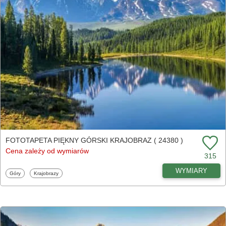
FOTOTAPETA PIĘKNY GÓRSKI KRAJOBRAZ ( 24380 )
Cena zależy od wymiarów
315
WYMIARY
Fototapety
Fototapety
Góry
Krajobrazy