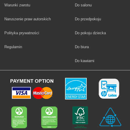
Fototapety
Warunki zwrotu
Do salonu
Fototapety
Naruszenie praw autorskich
Do przedpokoju
Fototapety
Polityka prywatności
Do pokoju dziecka
Fototapety
Regulamin
Do biura
Fototapety
Do kawiarni