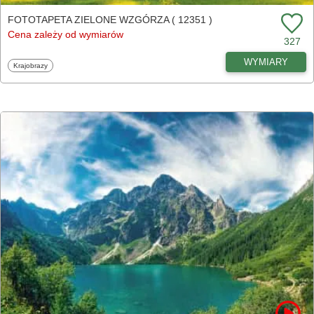
FOTOTAPETA ZIELONE WZGÓRZA ( 12351 )
Cena zależy od wymiarów
327
WYMIARY
Fototapety
Krajobrazy