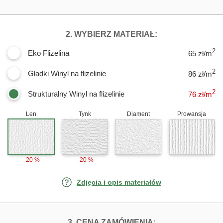
DLA FOTOTAPET
2. WYBIERZ MATERIAŁ:
2
Eko Flizelina
65 zł/m
2
Gładki Winyl na flizelinie
86 zł/m
2
Strukturalny Winyl na flizelinie
76
zł/m
Len
Tynk
Diament
Prowansja
- 20 %
- 20 %
Zdjęcia i opis materiałów
FOTOTAPETY ZD
3. CENA ZAMÓWIENIA: