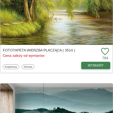
FOTOTAPETA WIERZBA PŁACZĄCA ( 3514 )
Cena zależy od wymiarów
784
WYMIARY
Fototapety
Fototapety
Krajobrazy
Drzewa