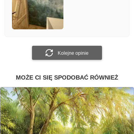
Załącz zdjęcie
Prześlij opinię
Kolejne opinie
MOŻE CI SIĘ SPODOBAĆ RÓWNIEŻ