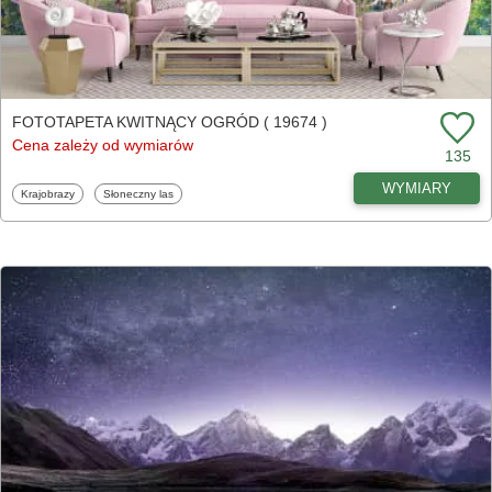
FOTOTAPETA KWITNĄCY OGRÓD ( 19674 )
Cena zależy od wymiarów
135
WYMIARY
Fototapety
Fototapety
Krajobrazy
Słoneczny las