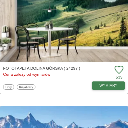
FOTOTAPETA DOLINA GÓRSKA ( 24297 )
Cena zależy od wymiarów
539
WYMIARY
Fototapety
Fototapety
Góry
Krajobrazy