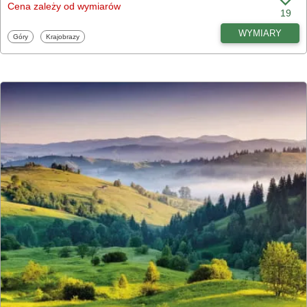
Cena zależy od wymiarów
19
WYMIARY
Fototapety
Fototapety
Góry
Krajobrazy