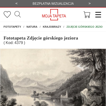
<
>
-20%
BEZPŁATNA WIZUALIZACJA
WYS
NA ŚCIANĘ
ZDJĘCIE GÓRSKIEGO JEZIOR
FOTOTAPETY
NATURA
KRAJOBRAZY
Fototapeta Zdjęcie górskiego jeziora
( Kod: 4379 )