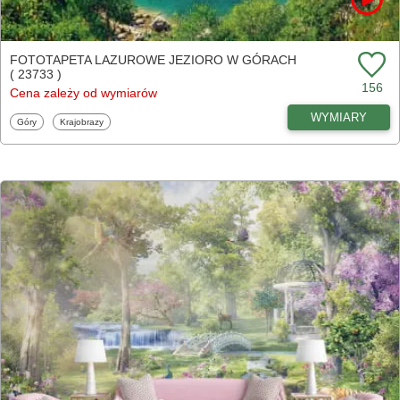
FOTOTAPETA LAZUROWE JEZIORO W GÓRACH
( 23733 )
156
Cena zależy od wymiarów
WYMIARY
Fototapety
Fototapety
Góry
Krajobrazy