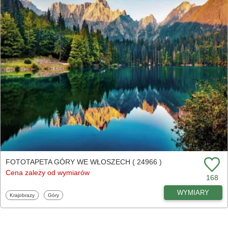
FOTOTAPETA GÓRY WE WŁOSZECH ( 24966 )
Cena zależy od wymiarów
168
WYMIARY
Fototapety
Fototapety
Krajobrazy
Góry