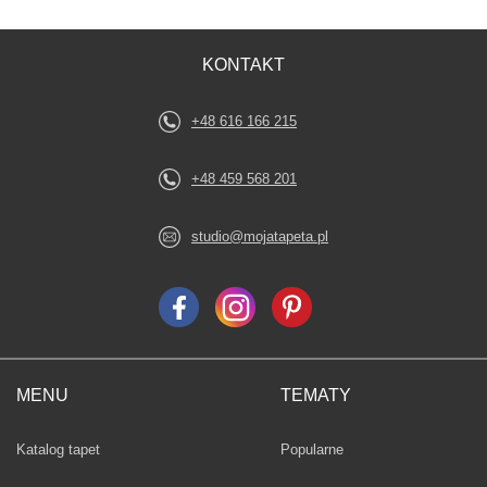
KONTAKT
+48 616 166 215
+48 459 568 201
studio@mojatapeta.pl
MENU
TEMATY
Fototapety
Katalog tapet
Popularne