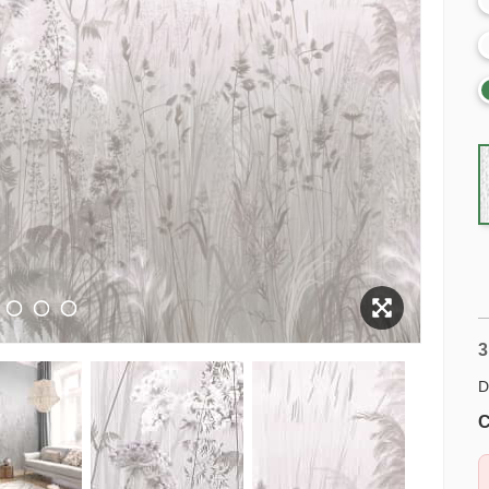
3
D
C