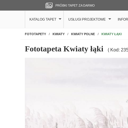
PRÓBKI TAPET ZA DARMO
KATALOG TAPET
USŁUGI PROJEKTOWE
INFO
NA ŚCIANĘ
KWIATY ŁĄKI
FOTOTAPETY
KWIATY
KWIATY POLNE
Fototapeta Kwiaty łąki
( Kod: 23