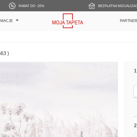
RABAT DO -20%
BEZPŁATNA WIZUALIZA
RMACJE
PARTNE
563 )
1
2