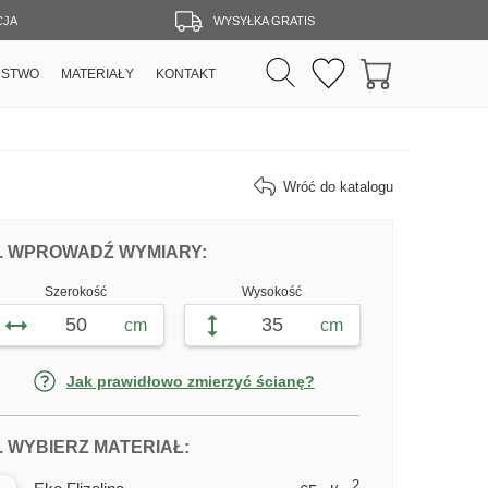
CJA
WYSYŁKA GRATIS
RSTWO
MATERIAŁY
KONTAKT
Wróć do katalogu
DOPASUJ FOTOTAPETĘ KWIATY ŁĄKI 
FOTOTAPETY KWIATY ŁĄKI
. WPROWADŹ WYMIARY:
Szerokość
Wysokość
cm
cm
Jak prawidłowo zmierzyć ścianę?
DLA FOTOTAPETY KWIATY ŁĄKI
. WYBIERZ MATERIAŁ:
2