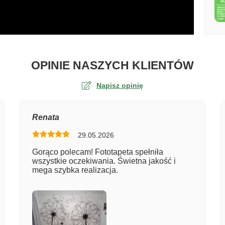
O TA
OPINIE NASZYCH KLIENTÓW
Napisz opinię
na
Renata
29.05.2026
er zamówienia
Gorąco polecam! Fototapeta spełniła
wszystkie oczekiwania. Świetna jakość i
mega szybka realizacja.
entarz