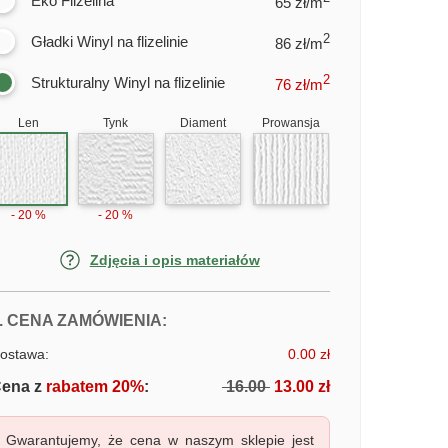
Eko Flizelina
65 zł/m
2
Gładki Winyl na flizelinie
86 zł/m
2
Strukturalny Winyl na flizelinie
76
zł/m
Len
Tynk
Diament
Prowansja
- 20 %
- 20 %
Zdjęcia i opis materiałów
FOTOTAPETY KWIATY ŁĄKI
. CENA ZAMÓWIENIA:
ostawa:
0.00 zł
ena z
rabatem 20%
:
16.00
13.00 zł
Gwarantujemy, że cena w naszym sklepie jest