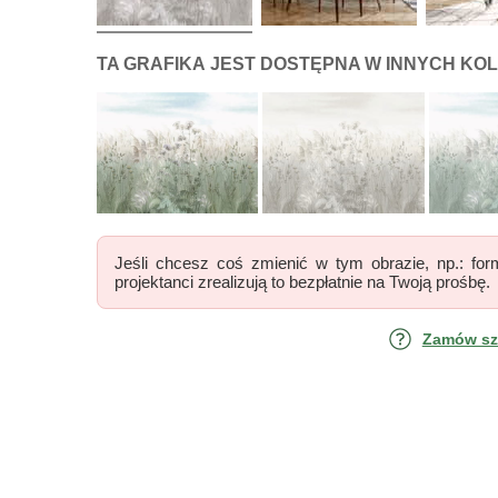
DLA FOTOTAPETY KWIATY ŁĄKI
TA GRAFIKA
JEST DOSTĘPNA W INNYCH KO
Jeśli chcesz coś zmienić w tym obrazie, np.: form
projektanci zrealizują to bezpłatnie na Twoją prośbę.
Zamów szk