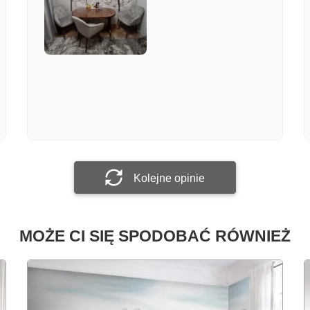
Załącz zdjęcie
Prześlij opinię
Kolejne opinie
MOŻE CI SIĘ SPODOBAĆ RÓWNIEŻ