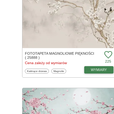
FOTOTAPETA MAGNOLIOWE PIĘKNOŚCI
( 25888 )
225
Cena zależy od wymiarów
WYMIARY
Fototapety
Fototapety
Kwitnące drzewa
Magnolie