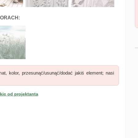
LORACH:
at, kolor, przesunąć/usunąć/dodać jakiś element; nasi
ic od projektanta