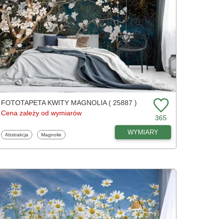
FOTOTAPETA KWITY MAGNOLIA ( 25887 )
Cena zależy od wymiarów
365
WYMIARY
Fototapety
Fototapety
Abstrakcja
Magnolie