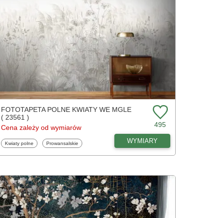
FOTOTAPETA POLNE KWIATY WE MGLE
( 23561 )
495
Cena zależy od wymiarów
WYMIARY
Fototapety
Fototapety
Kwiaty polne
Prowansalskie