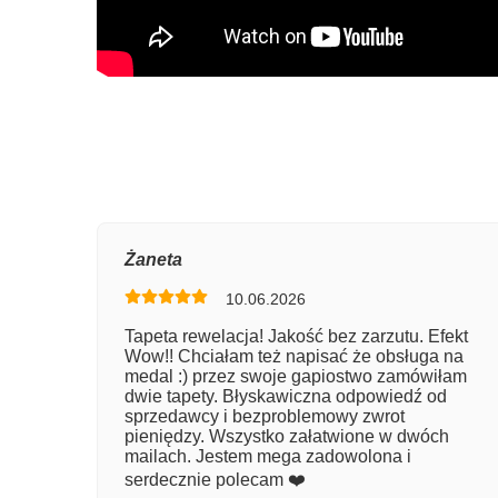
Oce
Żaneta
10.06.2026
Num
Tapeta rewelacja! Jakość bez zarzutu. Efekt
Wow!! Chciałam też napisać że obsługa na
Imię
medal :) przez swoje gapiostwo zamówiłam
dwie tapety. Błyskawiczna odpowiedź od
sprzedawcy i bezproblemowy zwrot
pieniędzy. Wszystko załatwione w dwóch
Kom
mailach. Jestem mega zadowolona i
serdecznie polecam ❤️