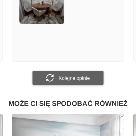
Załącz zdjęcie
Prześlij opinię
Kolejne opinie
MOŻE CI SIĘ SPODOBAĆ RÓWNIEŻ