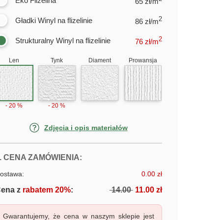
Eko Flizelina
65 zł/m
2
Gładki Winyl na flizelinie
86 zł/m
2
Strukturalny Winyl na flizelinie
76
zł/m
Len
Tynk
Diament
Prowansja
- 20 %
- 20 %
Zdjęcia i opis materiałów
FOTOTAPETY MAGNOLIOWE PIĘKN
. CENA ZAMÓWIENIA:
ostawa:
0.00 zł
ena z
rabatem 20%
:
14.00
11.00 zł
Gwarantujemy, że cena w naszym sklepie jest