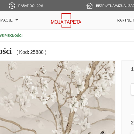
RABAT DO -20%
BEZPŁATNA WIZUALIZA
RMACJE
PARTNE
E PIĘKNOŚCI
ości
( Kod: 25888 )
1
2