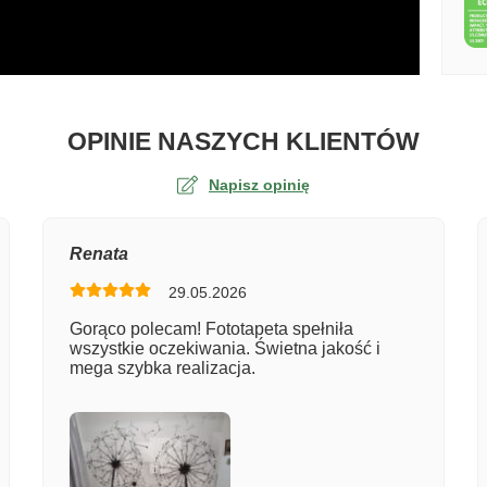
O TA
OPINIE NASZYCH KLIENTÓW
Napisz opinię
na
Renata
29.05.2026
er zamówienia
Gorąco polecam! Fototapeta spełniła
wszystkie oczekiwania. Świetna jakość i
mega szybka realizacja.
entarz