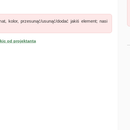
at, kolor, przesunąć/usunąć/dodać jakiś element; nasi
ic od projektanta