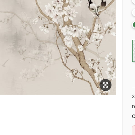
3
D
C