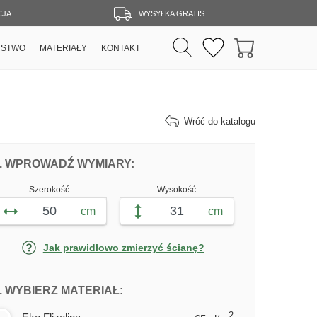
CJA
WYSYŁKA GRATIS
RSTWO
MATERIAŁY
KONTAKT
Wróć do katalogu
DOPASUJ FOTOTAPETĘ MAGNOLIOWE P
FOTOTAPETY MAGNOLIOWE PIĘ
. WPROWADŹ WYMIARY:
Szerokość
Wysokość
cm
cm
Jak prawidłowo zmierzyć ścianę?
DLA FOTOTAPETY MAGNOLIOWE P
. WYBIERZ MATERIAŁ:
2