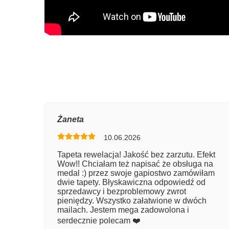
Oce
Żaneta
10.06.2026
Num
Tapeta rewelacja! Jakość bez zarzutu. Efekt
Wow!! Chciałam też napisać że obsługa na
Imię
medal :) przez swoje gapiostwo zamówiłam
dwie tapety. Błyskawiczna odpowiedź od
sprzedawcy i bezproblemowy zwrot
pieniędzy. Wszystko załatwione w dwóch
Kom
mailach. Jestem mega zadowolona i
serdecznie polecam ❤️