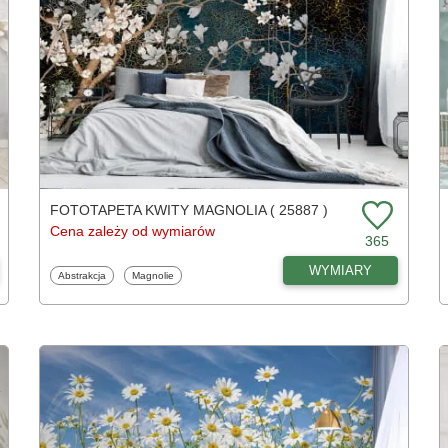
FOTOTAPETA KWITY MAGNOLIA ( 25887 )
Cena zależy od wymiarów
365
WYMIARY
Fototapety
Fototapety
Abstrakcja
Magnolie