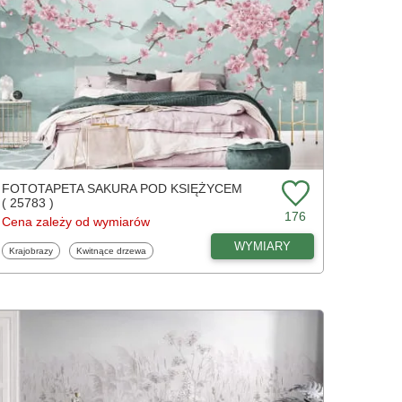
FOTOTAPETA SAKURA POD KSIĘŻYCEM
( 25783 )
176
Cena zależy od wymiarów
WYMIARY
Fototapety
Fototapety
Krajobrazy
Kwitnące drzewa