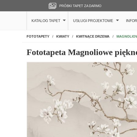
PRÓBKI TAPET ZA DARMO
KATALOG TAPET
USŁUGI PROJEKTOWE
INFO
NA ŚCIANĘ
MAGNOLIOW
FOTOTAPETY
KWIATY
KWITNĄCE DRZEWA
Fototapeta Magnoliowe piękn