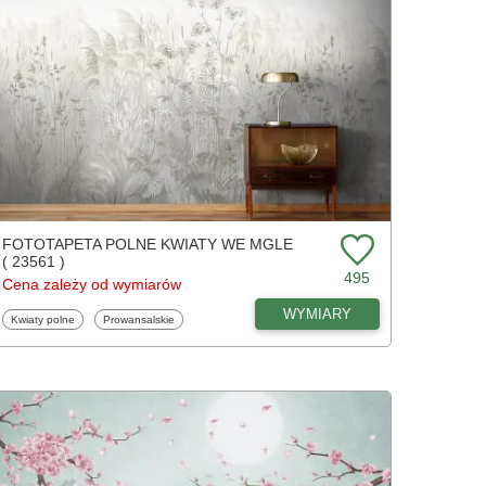
FOTOTAPETA POLNE KWIATY WE MGLE
( 23561 )
495
Cena zależy od wymiarów
WYMIARY
Fototapety
Fototapety
Kwiaty polne
Prowansalskie