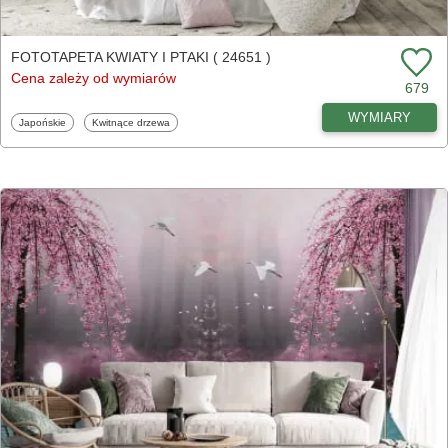
FOTOTAPETA KWIATY I PTAKI ( 24651 )
Cena zależy od wymiarów
679
WYMIARY
Fototapety
Fototapety
Japońskie
Kwitnące drzewa