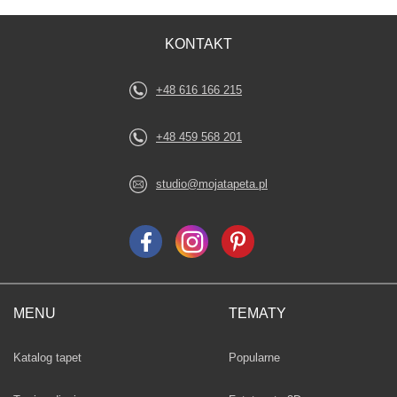
KONTAKT
+48 616 166 215
+48 459 568 201
studio@mojatapeta.pl
MENU
TEMATY
Fototapety
Katalog tapet
Popularne