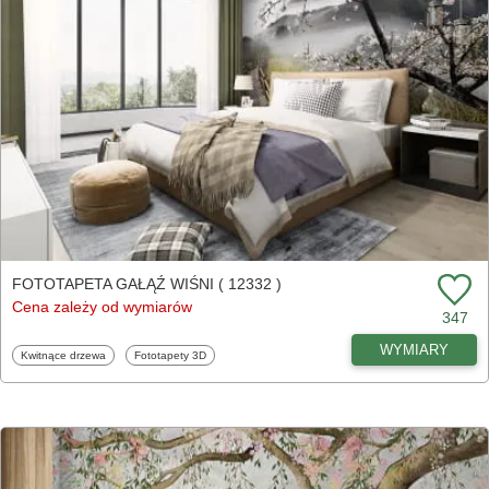
FOTOTAPETA GAŁĄŹ WIŚNI ( 12332 )
Cena zależy od wymiarów
347
WYMIARY
Fototapety
Fototapety
Kwitnące drzewa
Fototapety 3D