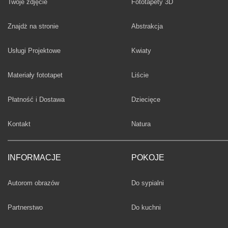
Twoje zdjęcie
Fototapety 3D
Fototapety
Znajdż na stronie
Abstrakcja
Fototapety
Usługi Projektowe
Kwiaty
Fototapety
Materiały fototapet
Liście
Fototapety
Płatność i Dostawa
Dziecięce
Fototapety
Kontakt
Natura
INFORMACJE
POKOJE
Fototapety
Autorom obrazów
Do sypialni
Fototapety
Partnerstwo
Do kuchni