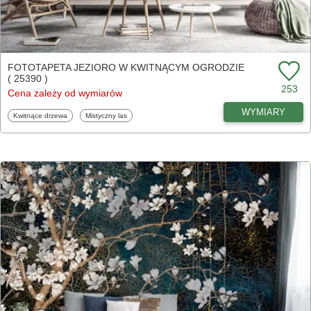
FOTOTAPETA JEZIORO W KWITNĄCYM OGRODZIE
( 25390 )
253
Cena zależy od wymiarów
WYMIARY
Fototapety
Fototapety
Kwitnące drzewa
Mistyczny las