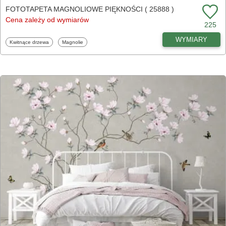
FOTOTAPETA MAGNOLIOWE PIĘKNOŚCI ( 25888 )
Cena zależy od wymiarów
225
WYMIARY
Fototapety
Fototapety
Kwitnące drzewa
Magnolie