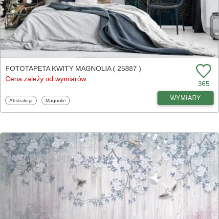
FOTOTAPETA KWITY MAGNOLIA ( 25887 )
Cena zależy od wymiarów
365
WYMIARY
Fototapety
Fototapety
Abstrakcja
Magnolie