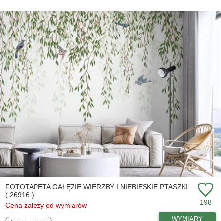
FOTOTAPETA GAŁĘZIE WIERZBY I NIEBIESKIE PTASZKI
( 26916 )
198
Cena zależy od wymiarów
WYMIARY
Fototapety