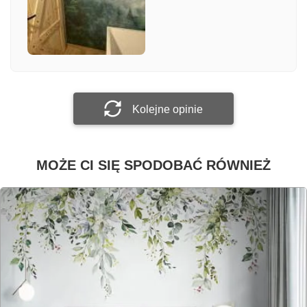
Załącz zdjęcie
Prześlij opinię
Kolejne opinie
MOŻE CI SIĘ SPODOBAĆ RÓWNIEŻ