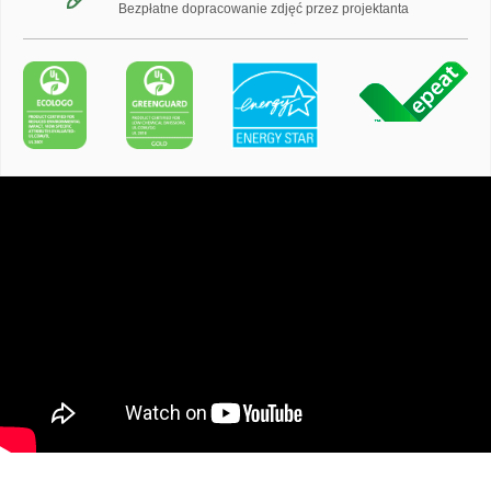
Bezpłatne dopracowanie zdjęć przez projektanta