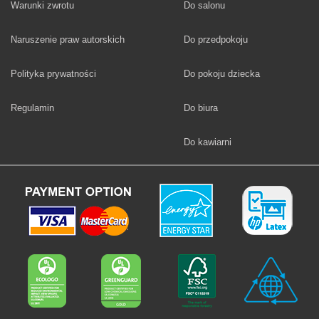
Fototapety
Warunki zwrotu
Do salonu
Fototapety
Naruszenie praw autorskich
Do przedpokoju
Fototapety
Polityka prywatności
Do pokoju dziecka
Fototapety
Regulamin
Do biura
Fototapety
Do kawiarni