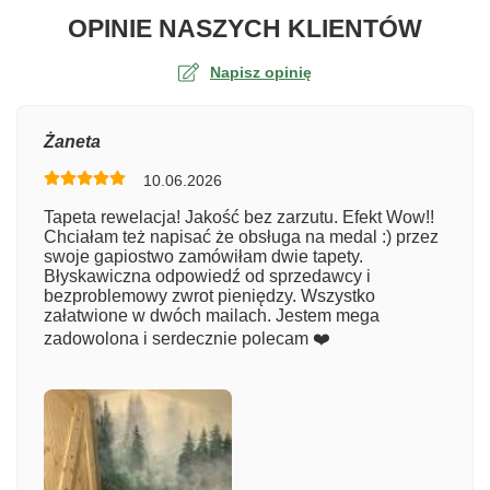
O TA
OPINIE NASZYCH KLIENTÓW
Napisz opinię
Ocena
Żaneta
10.06.2026
Numer zamówienia
Tapeta rewelacja! Jakość bez zarzutu. Efekt Wow!!
Chciałam też napisać że obsługa na medal :) przez
swoje gapiostwo zamówiłam dwie tapety.
Błyskawiczna odpowiedź od sprzedawcy i
Imię
bezproblemowy zwrot pieniędzy. Wszystko
załatwione w dwóch mailach. Jestem mega
zadowolona i serdecznie polecam ❤️
Komentarz