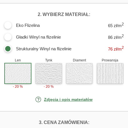
DLA FOTOTAPET
2. WYBIERZ MATERIAŁ:
2
Eko Flizelina
65 zł/m
2
Gładki Winyl na flizelinie
86 zł/m
2
Strukturalny Winyl na flizelinie
76
zł/m
Len
Tynk
Diament
Prowansja
- 20 %
- 20 %
Zdjęcia i opis materiałów
FOTOTAPETY GR
3. CENA ZAMÓWIENIA: