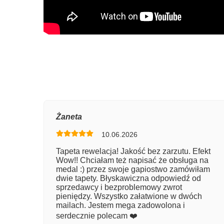
Oce
Żaneta
10.06.2026
Num
Tapeta rewelacja! Jakość bez zarzutu. Efekt
Wow!! Chciałam też napisać że obsługa na
Imię
medal :) przez swoje gapiostwo zamówiłam
dwie tapety. Błyskawiczna odpowiedź od
sprzedawcy i bezproblemowy zwrot
pieniędzy. Wszystko załatwione w dwóch
Kom
mailach. Jestem mega zadowolona i
serdecznie polecam ❤️