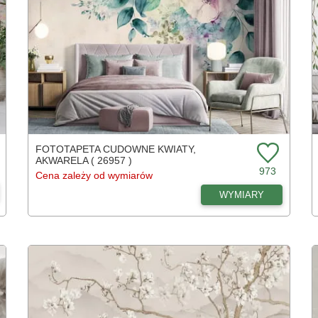
FOTOTAPETA CUDOWNE KWIATY,
AKWARELA ( 26957 )
973
Cena zależy od wymiarów
WYMIARY