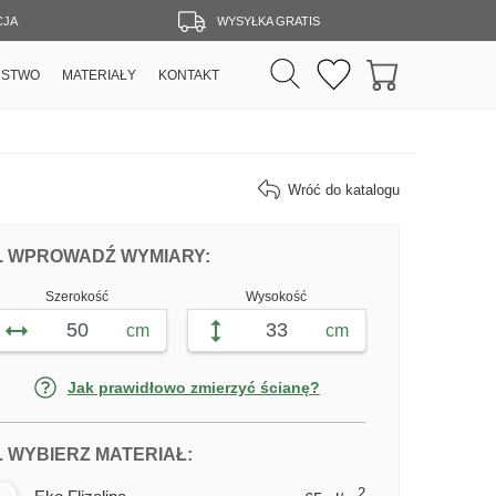
CJA
WYSYŁKA GRATIS
RSTWO
MATERIAŁY
KONTAKT
Wróć do katalogu
DOPASUJ FOTOTAPETĘ PRZYTULNY DO
FOTOTAPETY PRZYTULNY DOM 
. WPROWADŹ WYMIARY:
Szerokość
Wysokość
cm
cm
Jak prawidłowo zmierzyć ścianę?
DLA FOTOTAPETY PRZYTULNY DO
. WYBIERZ MATERIAŁ:
2