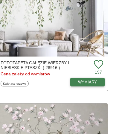
FOTOTAPETA GAŁĘZIE WIERZBY I
NIEBIESKIE PTASZKI ( 26916 )
197
Cena zależy od wymiarów
WYMIARY
Fototapety
Kwitnące drzewa