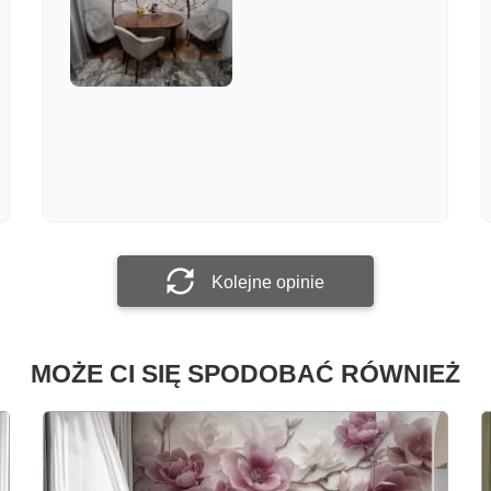
Załącz zdjęcie
Prześlij opinię
Kolejne opinie
MOŻE CI SIĘ SPODOBAĆ RÓWNIEŻ