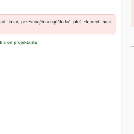
at, kolor, przesunąć/usunąć/dodać jakiś element; nasi
ic od projektanta