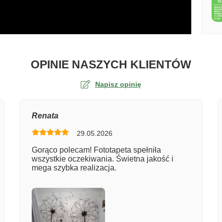
O TA
OPINIE NASZYCH KLIENTÓW
Napisz opinię
na
Renata
29.05.2026
er zamówienia
Gorąco polecam! Fototapeta spełniła
wszystkie oczekiwania. Świetna jakość i
mega szybka realizacja.
entarz