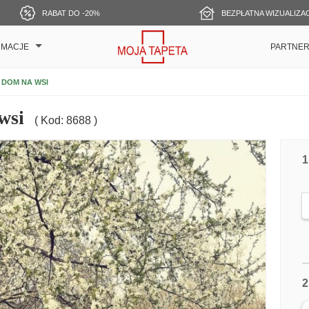
RABAT DO -20%
BEZPŁATNA WIZUALIZA
RMACJE
PARTNE
 DOM NA WSI
wsi
( Kod: 8688 )
1
2