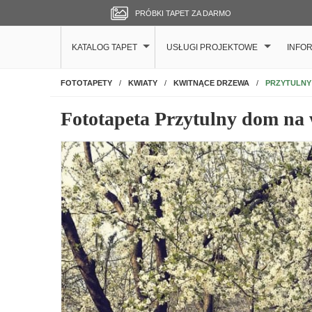
PRÓBKI TAPET ZA DARMO
KATALOG TAPET
USŁUGI PROJEKTOWE
INFO
NA ŚCIANĘ
PRZYTULNY
FOTOTAPETY
KWIATY
KWITNĄCE DRZEWA
Fototapeta Przytulny dom na 