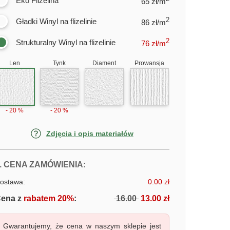
Eko Flizelina
65 zł/m
2
Gładki Winyl na flizelinie
86 zł/m
2
Strukturalny Winyl na flizelinie
76
zł/m
Len
Tynk
Diament
Prowansja
- 20 %
- 20 %
Zdjęcia i opis materiałów
FOTOTAPETY PRZYTULNY DOM NA
. CENA ZAMÓWIENIA:
ostawa:
0.00 zł
ena z
rabatem 20%
:
16.00
13.00 zł
Gwarantujemy, że cena w naszym sklepie jest