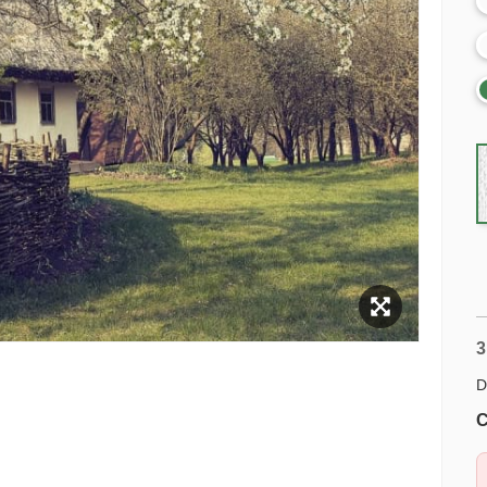
3
D
C