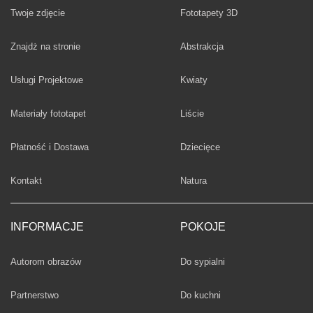
Twoje zdjęcie
Fototapety 3D
Fototapety
Znajdż na stronie
Abstrakcja
Fototapety
Usługi Projektowe
Kwiaty
Fototapety
Materiały fototapet
Liście
Fototapety
Płatność i Dostawa
Dziecięce
Fototapety
Kontakt
Natura
INFORMACJE
POKOJE
Fototapety
Autorom obrazów
Do sypialni
Fototapety
Partnerstwo
Do kuchni