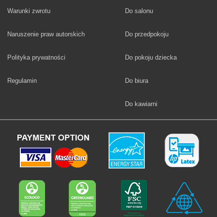
Fototapety
Warunki zwrotu
Do salonu
Fototapety
Naruszenie praw autorskich
Do przedpokoju
Fototapety
Polityka prywatności
Do pokoju dziecka
Fototapety
Regulamin
Do biura
Fototapety
Do kawiarni