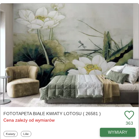
FOTOTAPETA BIAŁE KWIATY LOTOSU ( 26581 )
Cena zależy od wymiarów
363
WYMIARY
Fototapety
Fototapety
Kwiaty
Lilie