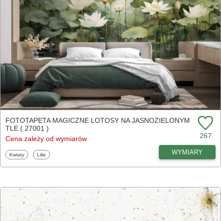
FOTOTAPETA MAGICZNE LOTOSY NA JASNOZIELONYM
TLE ( 27001 )
267
Cena zależy od wymiarów
WYMIARY
Fototapety
Fototapety
Kwiaty
Lilie