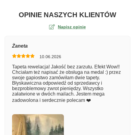
O TA
OPINIE NASZYCH KLIENTÓW
Napisz opinię
Ocena
Żaneta
10.06.2026
Numer zamówienia
Tapeta rewelacja! Jakość bez zarzutu. Efekt Wow!!
Chciałam też napisać że obsługa na medal :) przez
swoje gapiostwo zamówiłam dwie tapety.
Błyskawiczna odpowiedź od sprzedawcy i
Imię
bezproblemowy zwrot pieniędzy. Wszystko
załatwione w dwóch mailach. Jestem mega
zadowolona i serdecznie polecam ❤️
Komentarz