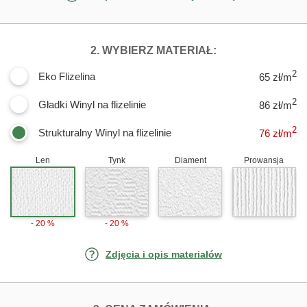
DLA FOTOTAPE
2. WYBIERZ MATERIAŁ:
2
Eko Flizelina
65 zł/m
2
Gładki Winyl na flizelinie
86 zł/m
2
Strukturalny Winyl na flizelinie
76
zł/m
Len
Tynk
Diament
Prowansja
- 20 %
- 20 %
Zdjęcia i opis materiałów