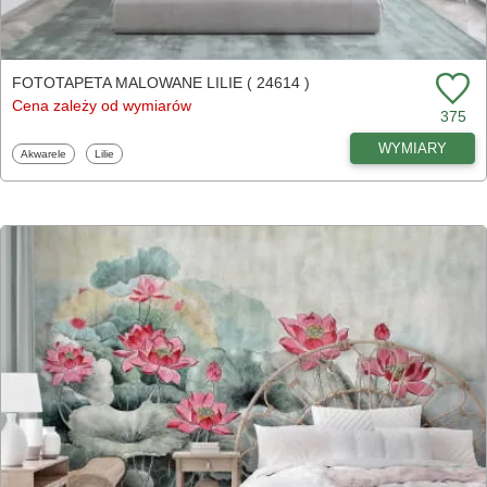
FOTOTAPETA MALOWANE LILIE ( 24614 )
Cena zależy od wymiarów
375
WYMIARY
Fototapety
Fototapety
Akwarele
Lilie