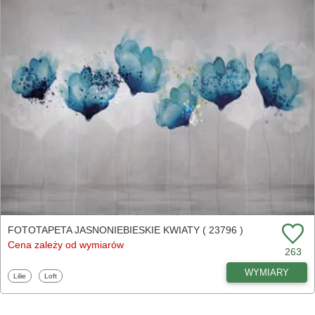
FOTOTAPETA JASNONIEBIESKIE KWIATY ( 23796 )
Cena zależy od wymiarów
263
WYMIARY
Fototapety
Fototapety
Lilie
Loft