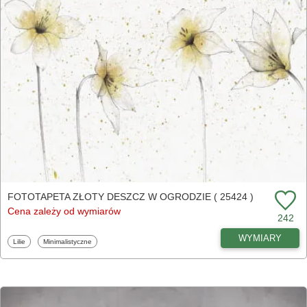
FOTOTAPETA ZŁOTY DESZCZ W OGRODZIE ( 25424 )
Cena zależy od wymiarów
242
WYMIARY
Fototapety
Fototapety
Lilie
Minimalistyczne