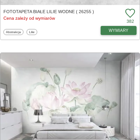
FOTOTAPETA BIAŁE LILIE WODNE ( 26255 )
Cena zależy od wymiarów
382
WYMIARY
Fototapety
Fototapety
Abstrakcja
Lilie