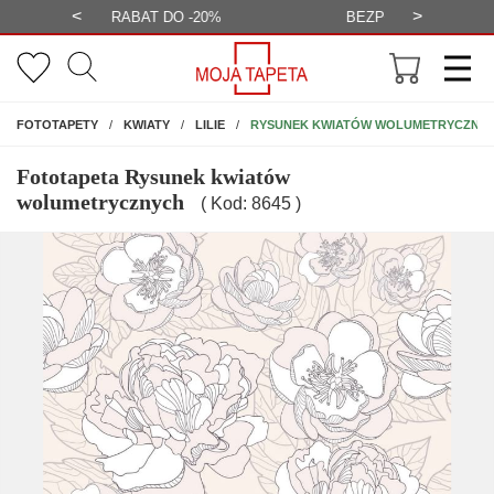
<
>
-20%
BEZPŁATNA WIZUALIZACJA
WYS
NA ŚCIANĘ
RYSUNEK KWIATÓW WOLUMETRYCZNY
FOTOTAPETY
KWIATY
LILIE
Fototapeta Rysunek kwiatów
wolumetrycznych
( Kod: 8645 )