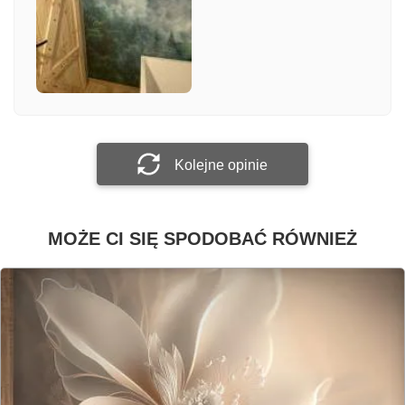
Załącz zdjęcie
Prześlij opinię
Kolejne opinie
MOŻE CI SIĘ SPODOBAĆ RÓWNIEŻ