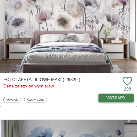
FOTOTAPETA LILIOWE MAKI ( 26520 )
Cena zależy od wymiarów
298
WYMIARY
Fototapety
Fototapety
Akwarele
Kwiaty polne