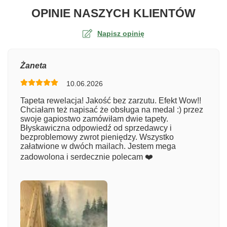
O TA
OPINIE NASZYCH KLIENTÓW
Napisz opinię
Ocena
Żaneta
10.06.2026
Numer zamówienia
Tapeta rewelacja! Jakość bez zarzutu. Efekt Wow!!
Chciałam też napisać że obsługa na medal :) przez
swoje gapiostwo zamówiłam dwie tapety.
Błyskawiczna odpowiedź od sprzedawcy i
Imię
bezproblemowy zwrot pieniędzy. Wszystko
załatwione w dwóch mailach. Jestem mega
zadowolona i serdecznie polecam ❤️
Komentarz