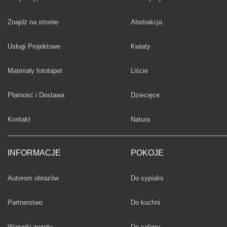
Fototapety
Znajdż na stronie
Abstrakcja
Fototapety
Usługi Projektowe
Kwiaty
Fototapety
Materiały fototapet
Liście
Fototapety
Płatność i Dostawa
Dziecięce
Fototapety
Kontakt
Natura
INFORMACJE
POKOJE
Fototapety
Autorom obrazów
Do sypialni
Fototapety
Partnerstwo
Do kuchni
Fototapety
Warunki zwrotu
Do salonu