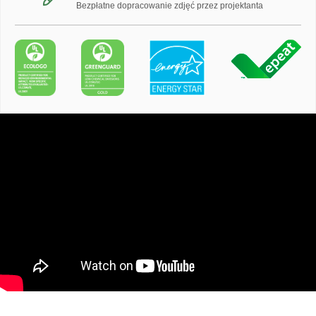
Bezpłatne dopracowanie zdjęć przez projektanta