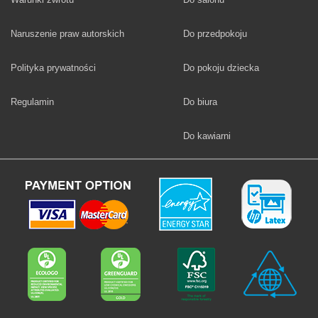
Fototapety
Naruszenie praw autorskich
Do przedpokoju
Fototapety
Polityka prywatności
Do pokoju dziecka
Fototapety
Regulamin
Do biura
Fototapety
Do kawiarni