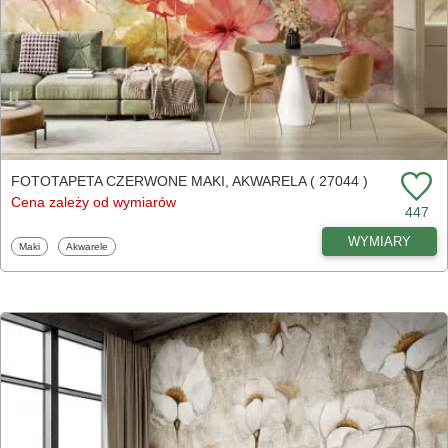
FOTOTAPETA CZERWONE MAKI, AKWARELA ( 27044 )
Cena zależy od wymiarów
447
WYMIARY
Fototapety
Fototapety
Maki
Akwarele