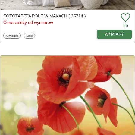
FOTOTAPETA POLE W MAKACH ( 25714 )
Cena zależy od wymiarów
85
WYMIARY
Fototapety
Fototapety
Akwarele
Maki