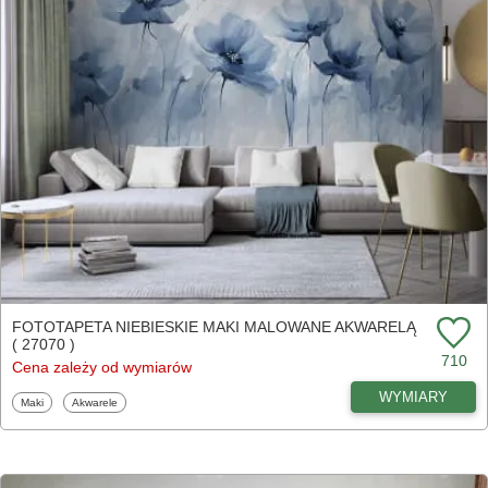
FOTOTAPETA NIEBIESKIE MAKI MALOWANE AKWARELĄ
( 27070 )
710
Cena zależy od wymiarów
WYMIARY
Fototapety
Fototapety
Maki
Akwarele