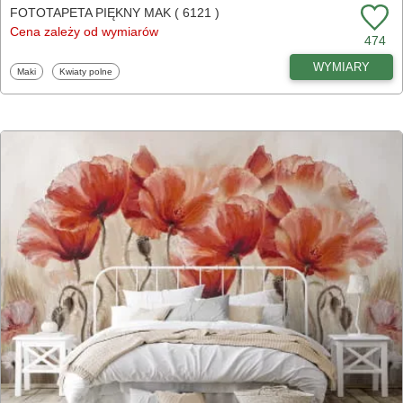
FOTOTAPETA PIĘKNY MAK ( 6121 )
Cena zależy od wymiarów
474
WYMIARY
Fototapety
Fototapety
Maki
Kwiaty polne