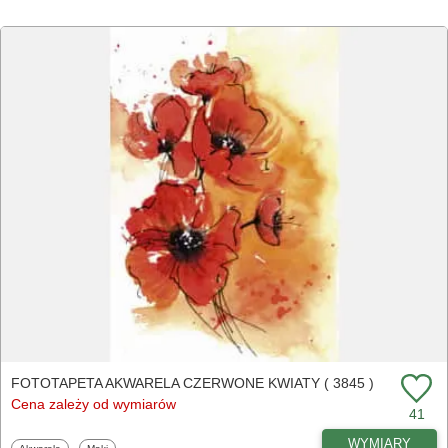
FOTOTAPETA AKWARELA CZERWONE KWIATY ( 3845 )
Cena zależy od wymiarów
41
WYMIARY
Fototapety
Fototapety