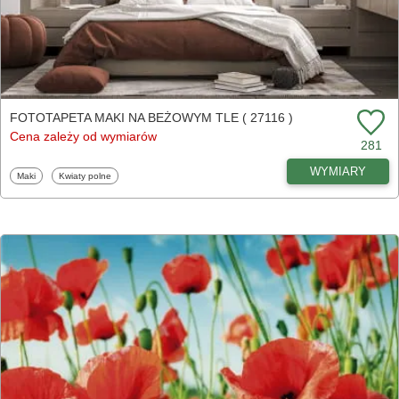
FOTOTAPETA MAKI NA BEŻOWYM TLE ( 27116 )
Cena zależy od wymiarów
281
WYMIARY
Fototapety
Fototapety
Maki
Kwiaty polne