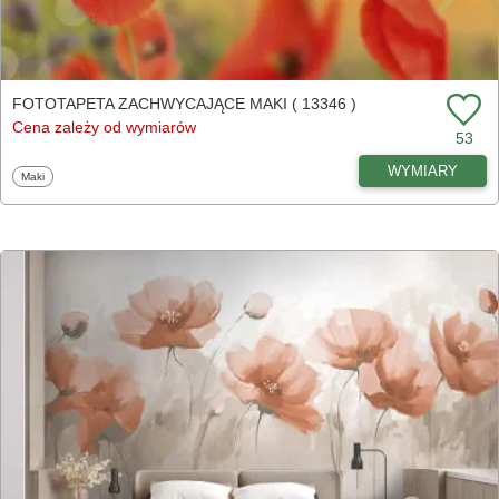
FOTOTAPETA ZACHWYCAJĄCE MAKI ( 13346 )
Cena zależy od wymiarów
53
WYMIARY
Fototapety
Maki