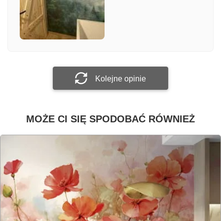
Załącz zdjęcie
Prześlij opinię
Kolejne opinie
MOŻE CI SIĘ SPODOBAĆ RÓWNIEŻ