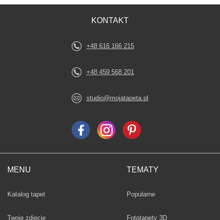
KONTAKT
+48 616 166 215
+48 459 568 201
studio@mojatapeta.pl
MENU
TEMATY
Fototapety
Katalog tapet
Popularne
Twoje zdjęcie
Fototapety 3D