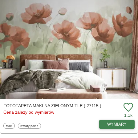
FOTOTAPETA MAKI NA ZIELONYM TLE ( 27115 )
Cena zależy od wymiarów
1.1k
WYMIARY
Fototapety
Fototapety
Maki
Kwiaty polne