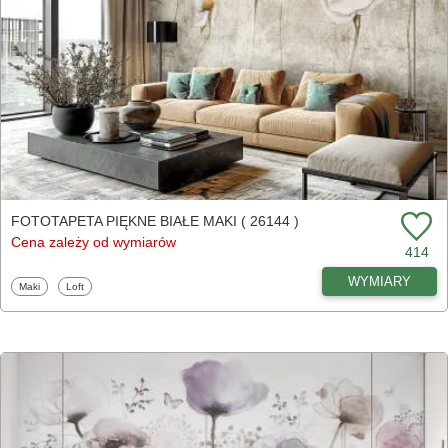
FOTOTAPETA PIĘKNE BIAŁE MAKI ( 26144 )
Cena zależy od wymiarów
414
WYMIARY
Fototapety
Fototapety
Maki
Loft