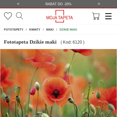
<
>
-20%
BEZPŁATNA WIZUALIZACJA
WYS
NA ŚCIANĘ
DZIKIE MAKI
FOTOTAPETY
KWIATY
MAKI
Fototapeta Dzikie maki
( Kod: 6120 )