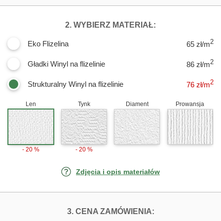
DLA FOTOTAPETY
2. WYBIERZ MATERIAŁ:
2
Eko Flizelina
65 zł/m
2
Gładki Winyl na flizelinie
86 zł/m
2
Strukturalny Winyl na flizelinie
76
zł/m
Len
Tynk
Diament
Prowansja
- 20 %
- 20 %
Zdjęcia i opis materiałów
FOTOTAPETY DZI
3. CENA ZAMÓWIENIA: