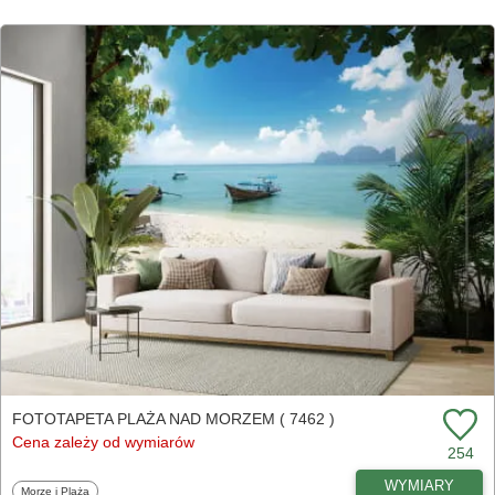
FOTOTAPETA PLAŻA NAD MORZEM ( 7462 )
Cena zależy od wymiarów
254
WYMIARY
Fototapety
Morze i Plaża