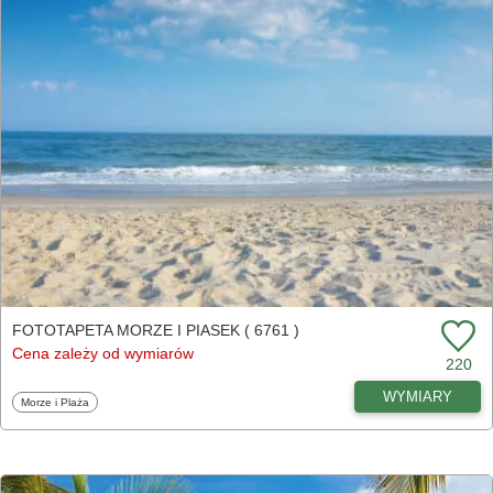
FOTOTAPETA MORZE I PIASEK ( 6761 )
Cena zależy od wymiarów
220
WYMIARY
Fototapety
Morze i Plaża