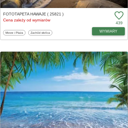
FOTOTAPETA HAWAJE ( 25821 )
Cena zależy od wymiarów
439
WYMIARY
Fototapety
Fototapety
Morze i Plaża
Zachód słońca