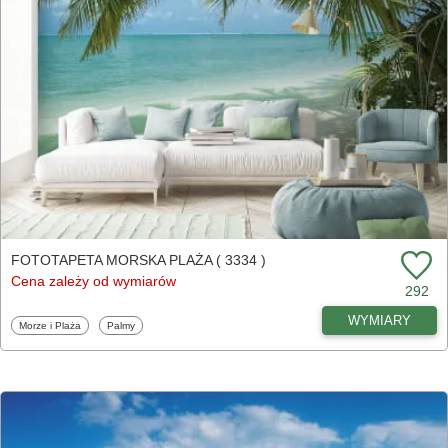
FOTOTAPETA MORSKA PLAŻA ( 3334 )
Cena zależy od wymiarów
292
WYMIARY
Fototapety
Fototapety
Morze i Plaża
Palmy