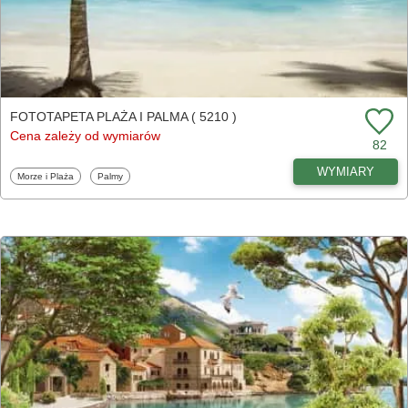
FOTOTAPETA PLAŻA I PALMA ( 5210 )
Cena zależy od wymiarów
82
WYMIARY
Fototapety
Fototapety
Morze i Plaża
Palmy