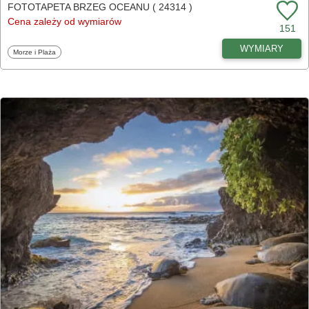
FOTOTAPETA BRZEG OCEANU ( 24314 )
Cena zależy od wymiarów
151
WYMIARY
Fototapety
Morze i Plaża