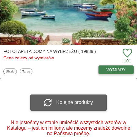
FOTOTAPETA DOMY NA WYBRZEŻU ( 19886 )
Cena zależy od wymiarów
101
WYMIARY
Fototapety
Fototapety
Uliczki
Taras
Kolejne produkty
Nie jesteśmy w stanie umieścić wszystkich wzorów w
Katalogu – jest ich miliony, ale możemy znaleźć dowolne
na Państwa prośbę.