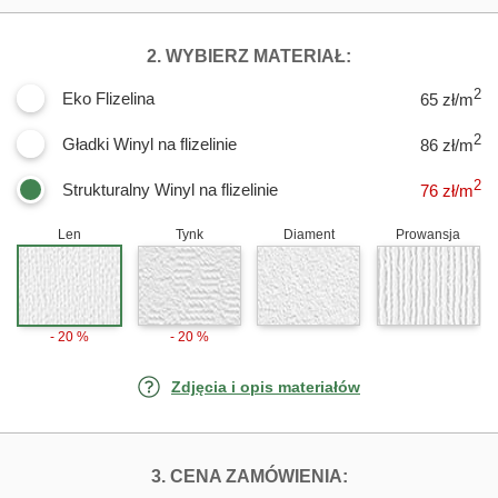
DLA FOTOTAPET
2. WYBIERZ MATERIAŁ:
2
Eko Flizelina
65 zł/m
2
Gładki Winyl na flizelinie
86 zł/m
2
Strukturalny Winyl na flizelinie
76
zł/m
Len
Tynk
Diament
Prowansja
- 20 %
- 20 %
Zdjęcia i opis materiałów
FOTOTAPETY BI
3. CENA ZAMÓWIENIA: