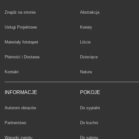
Fototapety
Znajdż na stronie
Abstrakcja
Fototapety
Usługi Projektowe
Kwiaty
Fototapety
Materiały fototapet
Liście
Fototapety
Płatność i Dostawa
Dziecięce
Fototapety
Kontakt
Natura
INFORMACJE
POKOJE
Fototapety
Autorom obrazów
Do sypialni
Fototapety
Partnerstwo
Do kuchni
Fototapety
Warunki zwrotu
Do salonu