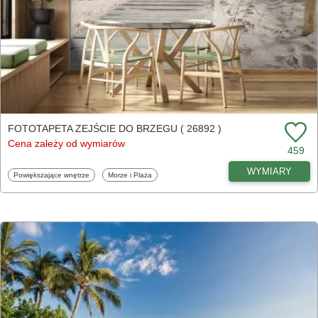
FOTOTAPETA ZEJŚCIE DO BRZEGU ( 26892 )
Cena zależy od wymiarów
459
WYMIARY
Fototapety
Fototapety
Powiększające wnętrze
Morze i Plaża