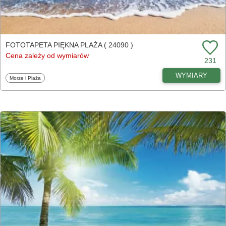
FOTOTAPETA PIĘKNA PLAŻA ( 24090 )
Cena zależy od wymiarów
231
WYMIARY
Fototapety
Morze i Plaża