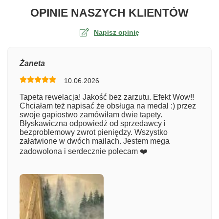
O TA
OPINIE NASZYCH KLIENTÓW
Napisz opinię
Ocena
Żaneta
10.06.2026
Numer zamówienia
Tapeta rewelacja! Jakość bez zarzutu. Efekt Wow!!
Chciałam też napisać że obsługa na medal :) przez
swoje gapiostwo zamówiłam dwie tapety.
Błyskawiczna odpowiedź od sprzedawcy i
Imię
bezproblemowy zwrot pieniędzy. Wszystko
załatwione w dwóch mailach. Jestem mega
zadowolona i serdecznie polecam ❤️
Komentarz