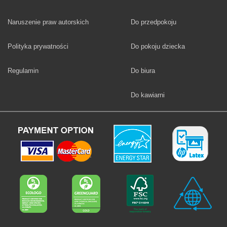
Fototapety
Naruszenie praw autorskich
Do przedpokoju
Fototapety
Polityka prywatności
Do pokoju dziecka
Fototapety
Regulamin
Do biura
Fototapety
Do kawiarni