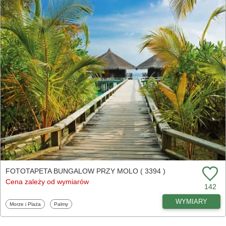
FOTOTAPETA BUNGALOW PRZY MOLO ( 3394 )
Cena zależy od wymiarów
142
WYMIARY
Fototapety
Fototapety
Morze i Plaża
Palmy