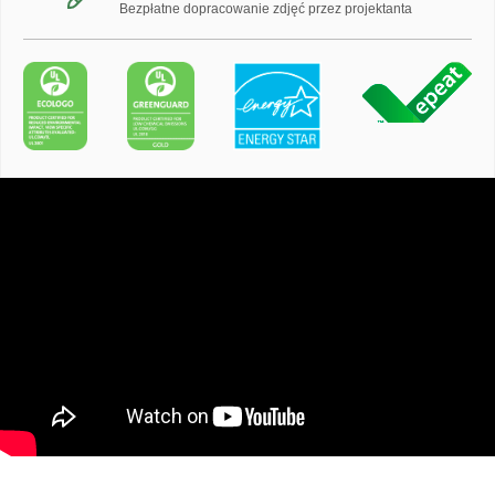
Bezpłatne dopracowanie zdjęć przez projektanta