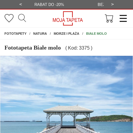
<
>
-20%
BEZPŁATNA WIZUALIZACJA
WYS
NA ŚCIANĘ
BIAŁE MOLO
FOTOTAPETY
NATURA
MORZE I PLAŻA
Fototapeta Białe molo
( Kod: 3375 )