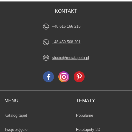
KONTAKT
+48 616 166 215
+48 459 568 201
studio@mojatapeta.pl
MENU
TEMATY
Fototapety
Katalog tapet
Popularne
Twoje zdjęcie
Fototapety 3D