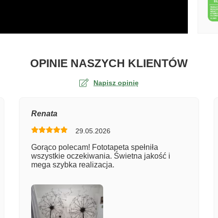
O TA
OPINIE NASZYCH KLIENTÓW
Napisz opinię
na
Renata
29.05.2026
er zamówienia
Gorąco polecam! Fototapeta spełniła
wszystkie oczekiwania. Świetna jakość i
mega szybka realizacja.
entarz