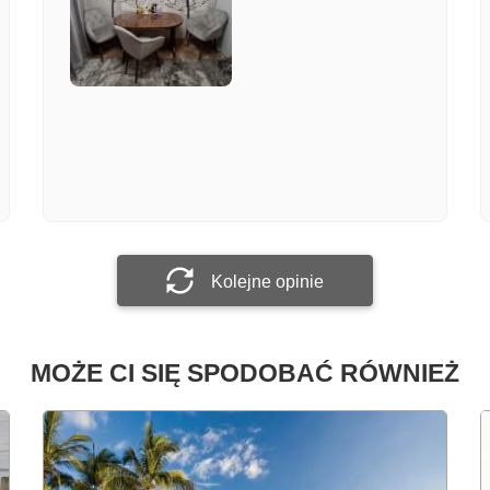
Załącz zdjęcie
Prześlij opinię
Kolejne opinie
MOŻE CI SIĘ SPODOBAĆ RÓWNIEŻ