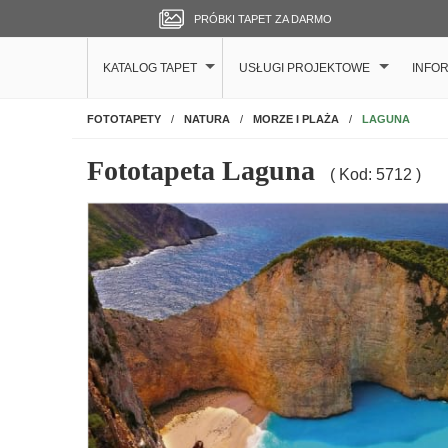
PRÓBKI TAPET ZA DARMO
KATALOG TAPET
USŁUGI PROJEKTOWE
INFO
NA ŚCIANĘ
LAGUNA
FOTOTAPETY
NATURA
MORZE I PLAŻA
Fototapeta Laguna
( Kod: 5712 )