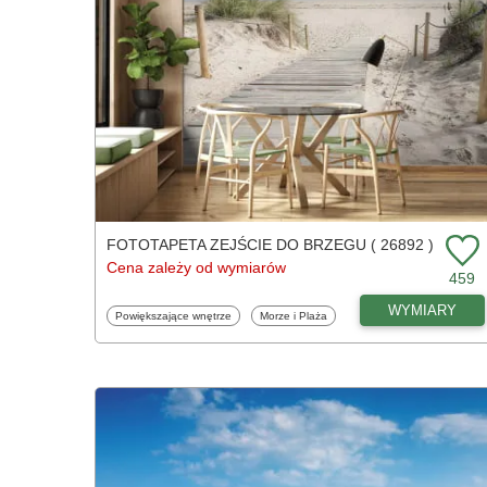
FOTOTAPETA ZEJŚCIE DO BRZEGU ( 26892 )
Cena zależy od wymiarów
459
WYMIARY
Fototapety
Fototapety
Powiększające wnętrze
Morze i Plaża