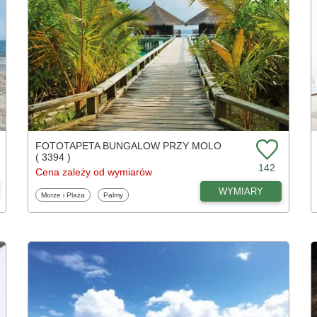
FOTOTAPETA BUNGALOW PRZY MOLO
( 3394 )
142
Cena zależy od wymiarów
WYMIARY
Fototapety
Fototapety
Morze i Plaża
Palmy