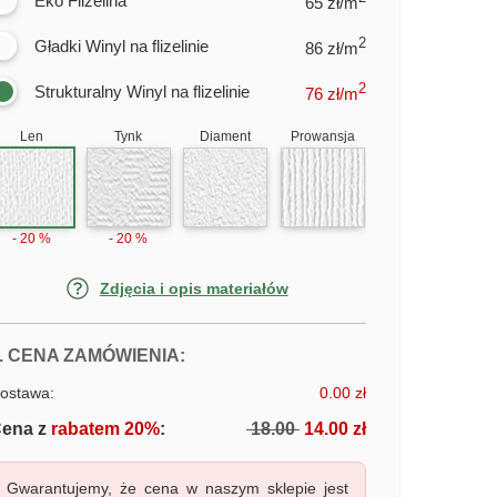
Eko Flizelina
65 zł/m
2
Gładki Winyl na flizelinie
86 zł/m
2
Strukturalny Winyl na flizelinie
76
zł/m
Len
Tynk
Diament
Prowansja
- 20 %
- 20 %
Zdjęcia i opis materiałów
FOTOTAPETY LAGUNA
. CENA ZAMÓWIENIA:
ostawa:
0.00 zł
ena z
rabatem 20%
:
18.00
14.00 zł
Gwarantujemy, że cena w naszym sklepie jest