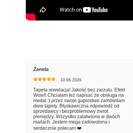
Oce
Żaneta
10.06.2026
Num
Tapeta rewelacja! Jakość bez zarzutu. Efekt
Wow!! Chciałam też napisać że obsługa na
Imię
medal :) przez swoje gapiostwo zamówiłam
dwie tapety. Błyskawiczna odpowiedź od
sprzedawcy i bezproblemowy zwrot
pieniędzy. Wszystko załatwione w dwóch
Kom
mailach. Jestem mega zadowolona i
serdecznie polecam ❤️