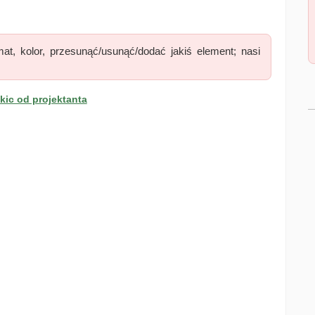
at, kolor, przesunąć/usunąć/dodać jakiś element; nasi
ic od projektanta