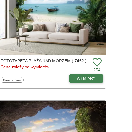
FOTOTAPETA PLAŻA NAD MORZEM ( 7462 )
Cena zależy od wymiarów
254
WYMIARY
Fototapety
Morze i Plaża