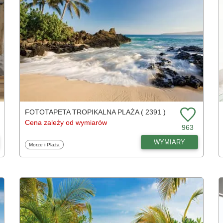
FOTOTAPETA TROPIKALNA PLAŻA ( 2391 )
Cena zależy od wymiarów
963
WYMIARY
Fototapety
Morze i Plaża