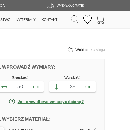
CJA
WYSYŁKA GRATIS
RSTWO
MATERIAŁY
KONTAKT
Wróć do katalogu
DOPASUJ FOTOTAPETĘ LAGUNA WEDŁ
FOTOTAPETY LAGUNA
. WPROWADŹ WYMIARY:
Szerokość
Wysokość
cm
cm
Jak prawidłowo zmierzyć ścianę?
DLA FOTOTAPETY LAGUNA
. WYBIERZ MATERIAŁ:
2