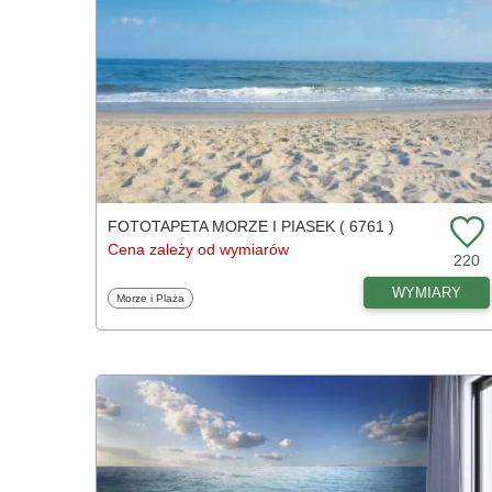
FOTOTAPETA MORZE I PIASEK ( 6761 )
Cena zależy od wymiarów
220
WYMIARY
Fototapety
Morze i Plaża