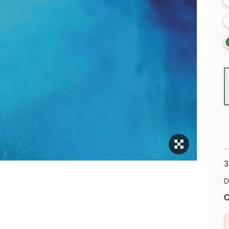
3
D
C