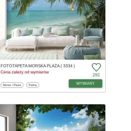
FOTOTAPETA MORSKA PLAŻA ( 3334 )
Cena zależy od wymiarów
292
WYMIARY
Fototapety
Fototapety
Morze i Plaża
Palmy