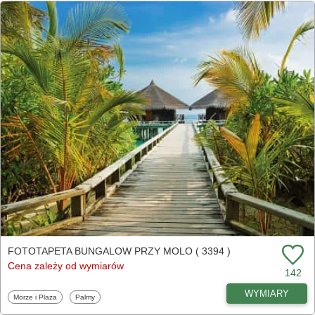
FOTOTAPETA BUNGALOW PRZY MOLO ( 3394 )
Cena zależy od wymiarów
142
WYMIARY
Fototapety
Fototapety
Morze i Plaża
Palmy