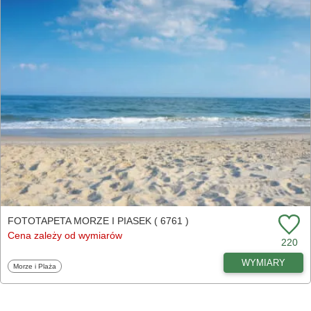
FOTOTAPETA MORZE I PIASEK ( 6761 )
Cena zależy od wymiarów
220
WYMIARY
Fototapety
Morze i Plaża