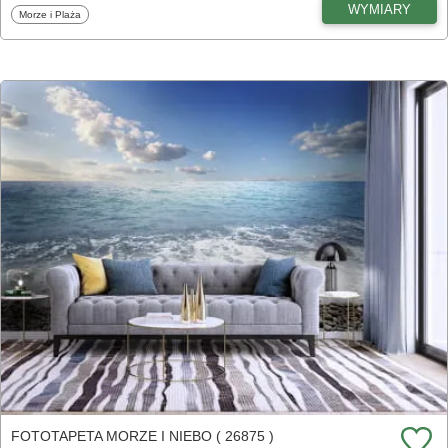
WYMIARY
Fototapety
Morze i Plaża
FOTOTAPETA MORZE I NIEBO ( 26875 )