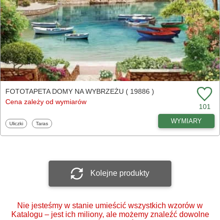
FOTOTAPETA DOMY NA WYBRZEŻU ( 19886 )
Cena zależy od wymiarów
101
WYMIARY
Fototapety
Fototapety
Uliczki
Taras
Kolejne produkty
Nie jesteśmy w stanie umieścić wszystkich wzorów w
Katalogu – jest ich miliony, ale możemy znaleźć dowolne