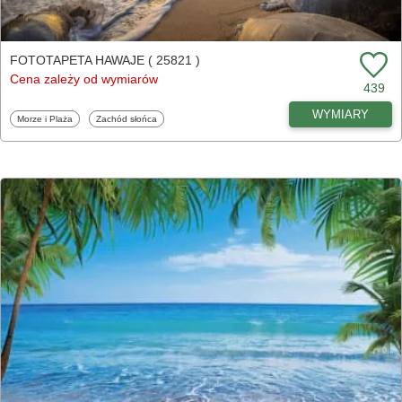
FOTOTAPETA HAWAJE ( 25821 )
Cena zależy od wymiarów
439
WYMIARY
Fototapety
Fototapety
Morze i Plaża
Zachód słońca