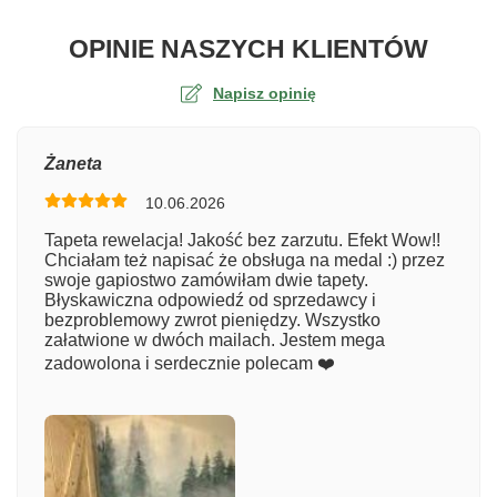
O TA
OPINIE NASZYCH KLIENTÓW
Napisz opinię
Ocena
Żaneta
10.06.2026
Numer zamówienia
Tapeta rewelacja! Jakość bez zarzutu. Efekt Wow!!
Chciałam też napisać że obsługa na medal :) przez
swoje gapiostwo zamówiłam dwie tapety.
Błyskawiczna odpowiedź od sprzedawcy i
Imię
bezproblemowy zwrot pieniędzy. Wszystko
załatwione w dwóch mailach. Jestem mega
zadowolona i serdecznie polecam ❤️
Komentarz