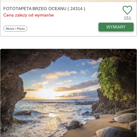
FOTOTAPETA BRZEG OCEANU ( 24314 )
Cena zależy od wymiarów
151
WYMIARY
Fototapety
Morze i Plaża