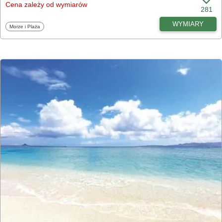
Cena zależy od wymiarów
281
WYMIARY
Fototapety
Morze i Plaża