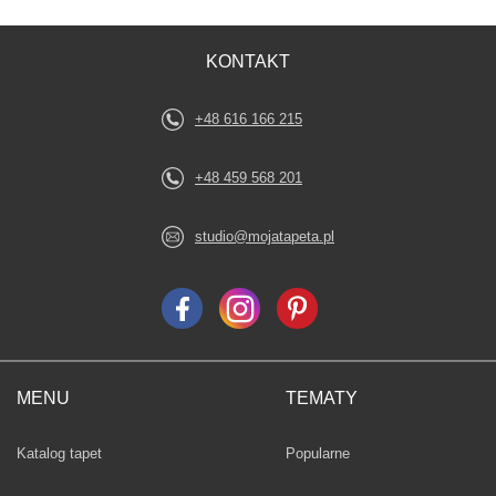
KONTAKT
+48 616 166 215
+48 459 568 201
studio@mojatapeta.pl
MENU
TEMATY
Fototapety
Katalog tapet
Popularne