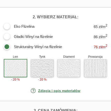
DLA FOTOTAPET
2. WYBIERZ MATERIAŁ:
2
Eko Flizelina
65 zł/m
2
Gładki Winyl na flizelinie
86 zł/m
2
Strukturalny Winyl na flizelinie
76
zł/m
Len
Tynk
Diament
Prowansja
- 20 %
- 20 %
Zdjęcia i opis materiałów
FOTOTAPETY ŁÓ
3. CENA ZAMÓWIENIA: