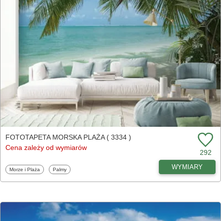
FOTOTAPETA MORSKA PLAŻA ( 3334 )
Cena zależy od wymiarów
292
WYMIARY
Fototapety
Fototapety
Morze i Plaża
Palmy