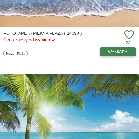
FOTOTAPETA PIĘKNA PLAŻA ( 24090 )
Cena zależy od wymiarów
231
WYMIARY
Fototapety
Morze i Plaża