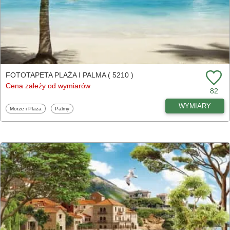
FOTOTAPETA PLAŻA I PALMA ( 5210 )
Cena zależy od wymiarów
82
WYMIARY
Fototapety
Fototapety
Morze i Plaża
Palmy