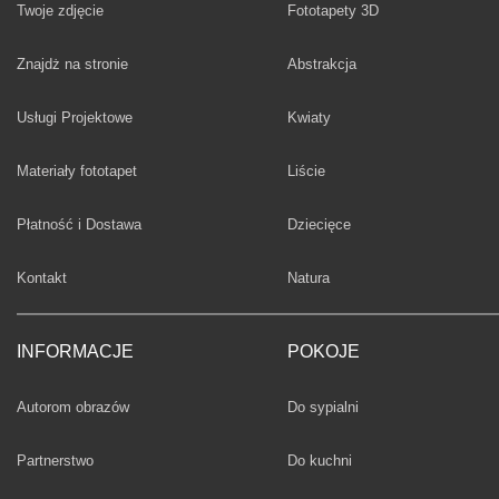
Twoje zdjęcie
Fototapety 3D
Fototapety
Znajdż na stronie
Abstrakcja
Fototapety
Usługi Projektowe
Kwiaty
Fototapety
Materiały fototapet
Liście
Fototapety
Płatność i Dostawa
Dziecięce
Fototapety
Kontakt
Natura
INFORMACJE
POKOJE
Fototapety
Autorom obrazów
Do sypialni
Fototapety
Partnerstwo
Do kuchni