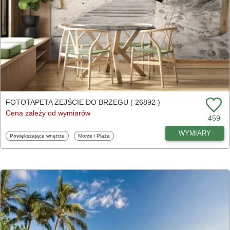
FOTOTAPETA ZEJŚCIE DO BRZEGU ( 26892 )
Cena zależy od wymiarów
459
WYMIARY
Fototapety
Fototapety
Powiększające wnętrze
Morze i Plaża