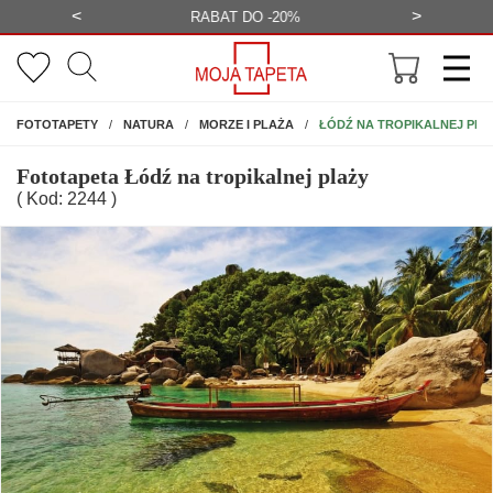
<
>
-20%
BEZPŁATNA WIZUALIZACJA
WYS
NA ŚCIANĘ
ŁÓDŹ NA TROPIKALNEJ PLA
FOTOTAPETY
NATURA
MORZE I PLAŻA
Fototapeta Łódź na tropikalnej plaży
( Kod: 2244 )