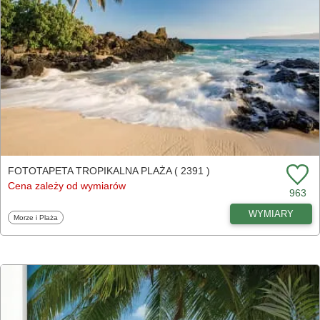
FOTOTAPETA TROPIKALNA PLAŻA ( 2391 )
Cena zależy od wymiarów
963
WYMIARY
Fototapety
Morze i Plaża