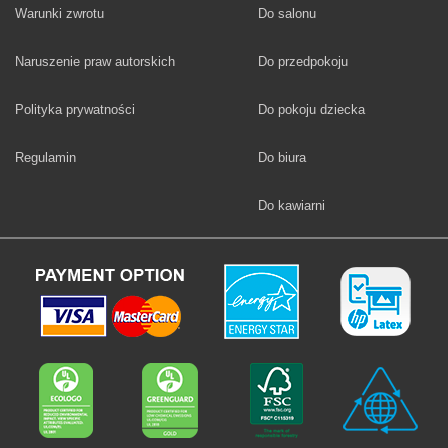
Fototapety
Warunki zwrotu
Do salonu
Fototapety
Naruszenie praw autorskich
Do przedpokoju
Fototapety
Polityka prywatności
Do pokoju dziecka
Fototapety
Regulamin
Do biura
Fototapety
Do kawiarni