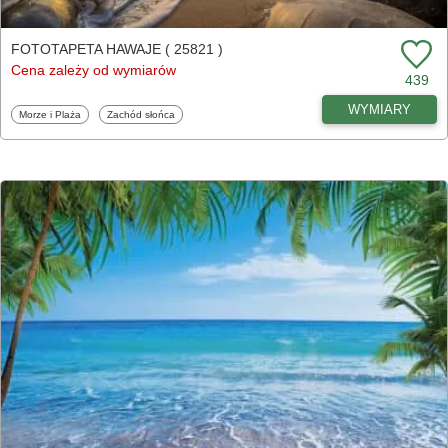
FOTOTAPETA HAWAJE ( 25821 )
Cena zależy od wymiarów
439
WYMIARY
Fototapety
Fototapety
Morze i Plaża
Zachód słońca