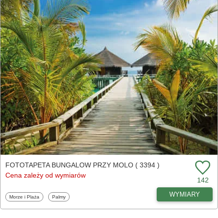
FOTOTAPETA BUNGALOW PRZY MOLO ( 3394 )
Cena zależy od wymiarów
142
WYMIARY
Fototapety
Fototapety
Morze i Plaża
Palmy