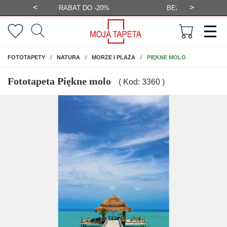
<
>
-20%
BEZPŁATNA WIZUALIZACJA
WYS
NA ŚCIANĘ
PIĘKNE MOLO
FOTOTAPETY
NATURA
MORZE I PLAŻA
Fototapeta Piękne molo
( Kod: 3360 )