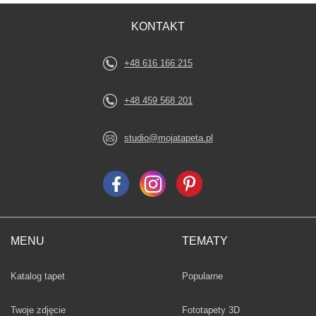
KONTAKT
+48 616 166 215
+48 459 568 201
studio@mojatapeta.pl
MENU
TEMATY
Fototapety
Katalog tapet
Popularne
Twoje zdjęcie
Fototapety 3D