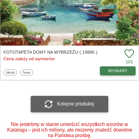
FOTOTAPETA DOMY NA WYBRZEŻU ( 19886 )
Cena zależy od wymiarów
101
WYMIARY
Fototapety
Fototapety
Uliczki
Taras
Kolejne produkty
Nie jesteśmy w stanie umieścić wszystkich wzorów w
Katalogu – jest ich miliony, ale możemy znaleźć dowolne
na Państwa prośbę.