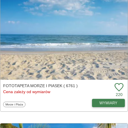
FOTOTAPETA MORZE I PIASEK ( 6761 )
Cena zależy od wymiarów
220
WYMIARY
Fototapety
Morze i Plaża