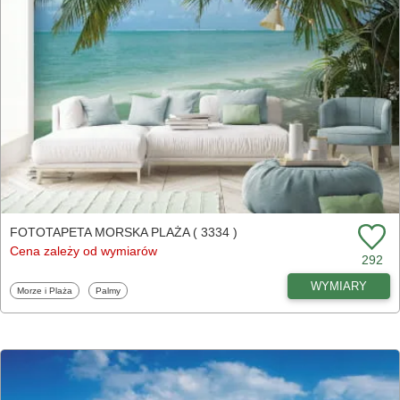
FOTOTAPETA MORSKA PLAŻA ( 3334 )
Cena zależy od wymiarów
292
WYMIARY
Fototapety
Fototapety
Morze i Plaża
Palmy