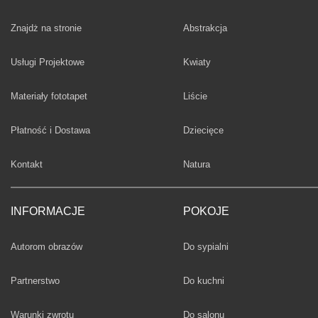
Fototapety
Znajdż na stronie
Abstrakcja
Fototapety
Usługi Projektowe
Kwiaty
Fototapety
Materiały fototapet
Liście
Fototapety
Płatność i Dostawa
Dziecięce
Fototapety
Kontakt
Natura
INFORMACJE
POKOJE
Fototapety
Autorom obrazów
Do sypialni
Fototapety
Partnerstwo
Do kuchni
Fototapety
Warunki zwrotu
Do salonu