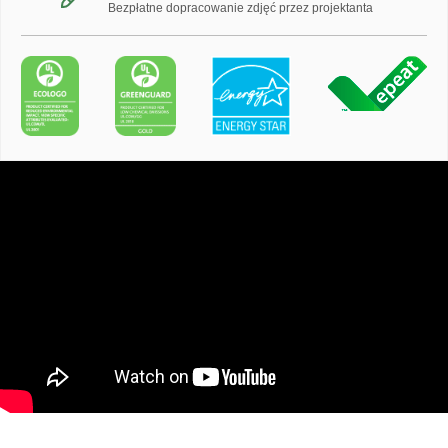
Bezpłatne dopracowanie zdjęć przez projektanta