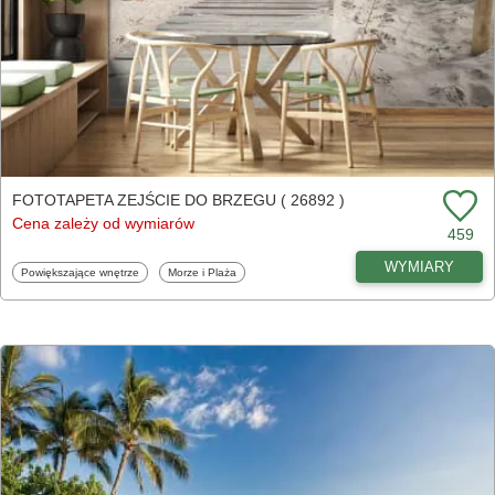
FOTOTAPETA ZEJŚCIE DO BRZEGU ( 26892 )
Cena zależy od wymiarów
459
WYMIARY
Fototapety
Fototapety
Powiększające wnętrze
Morze i Plaża