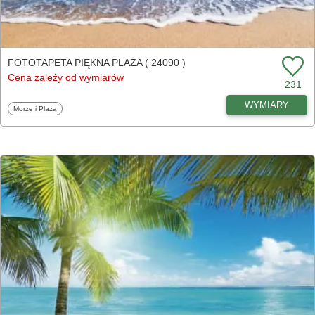
FOTOTAPETA PIĘKNA PLAŻA ( 24090 )
Cena zależy od wymiarów
231
WYMIARY
Fototapety
Morze i Plaża