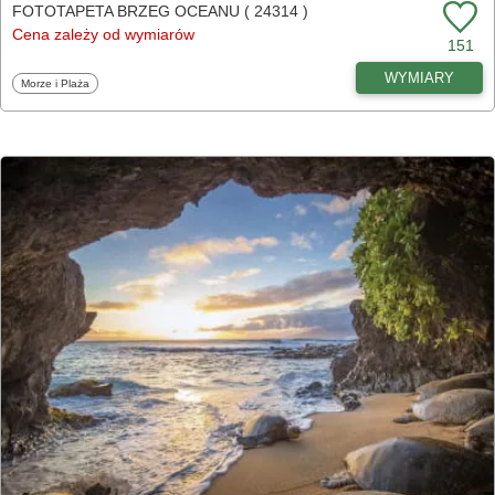
FOTOTAPETA BRZEG OCEANU ( 24314 )
Cena zależy od wymiarów
151
WYMIARY
Fototapety
Morze i Plaża