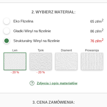
DLA FOTOTAPET
2. WYBIERZ MATERIAŁ:
2
Eko Flizelina
65 zł/m
2
Gładki Winyl na flizelinie
86 zł/m
2
Strukturalny Winyl na flizelinie
76
zł/m
Len
Tynk
Diament
Prowansja
- 20 %
- 20 %
Zdjęcia i opis materiałów
FOTOTAPETY PI
3. CENA ZAMÓWIENIA: