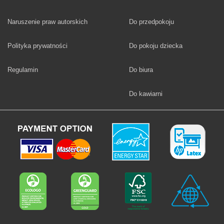
Fototapety
Naruszenie praw autorskich
Do przedpokoju
Fototapety
Polityka prywatności
Do pokoju dziecka
Fototapety
Regulamin
Do biura
Fototapety
Do kawiarni