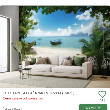
FOTOTAPETA PLAŻA NAD MORZEM ( 7462 )
Cena zależy od wymiarów
254
WYMIARY
Fototapety
Morze i Plaża