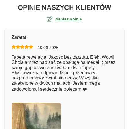
O TA
OPINIE NASZYCH KLIENTÓW
Napisz opinię
Ocena
Żaneta
10.06.2026
Numer zamówienia
Tapeta rewelacja! Jakość bez zarzutu. Efekt Wow!!
Chciałam też napisać że obsługa na medal :) przez
swoje gapiostwo zamówiłam dwie tapety.
Błyskawiczna odpowiedź od sprzedawcy i
Imię
bezproblemowy zwrot pieniędzy. Wszystko
załatwione w dwóch mailach. Jestem mega
zadowolona i serdecznie polecam ❤️
Komentarz