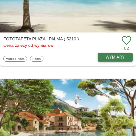
FOTOTAPETA PLAŻA I PALMA ( 5210 )
Cena zależy od wymiarów
82
WYMIARY
Fototapety
Fototapety
Morze i Plaża
Palmy