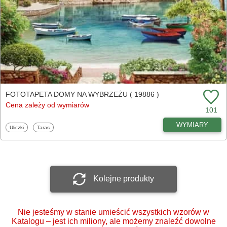
FOTOTAPETA DOMY NA WYBRZEŻU ( 19886 )
Cena zależy od wymiarów
101
WYMIARY
Fototapety
Fototapety
Uliczki
Taras
Kolejne produkty
Nie jesteśmy w stanie umieścić wszystkich wzorów w
Katalogu – jest ich miliony, ale możemy znaleźć dowolne