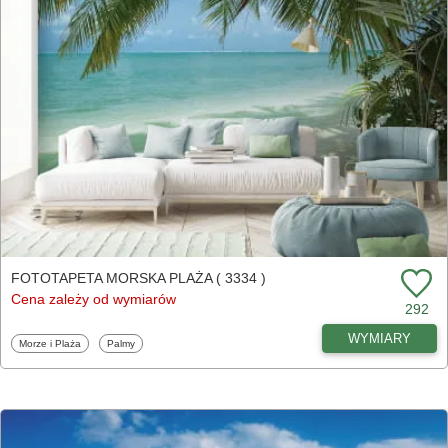
FOTOTAPETA MORSKA PLAŻA ( 3334 )
Cena zależy od wymiarów
292
WYMIARY
Fototapety
Fototapety
Morze i Plaża
Palmy