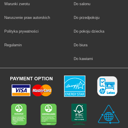
Fototapety
Warunki zwrotu
Do salonu
Fototapety
Naruszenie praw autorskich
Do przedpokoju
Fototapety
Polityka prywatności
Do pokoju dziecka
Fototapety
Regulamin
Do biura
Fototapety
Do kawiarni