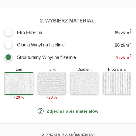
DLA FOTOTAPET
2. WYBIERZ MATERIAŁ:
2
Eko Flizelina
65 zł/m
2
Gładki Winyl na flizelinie
86 zł/m
2
Strukturalny Winyl na flizelinie
76
zł/m
Len
Tynk
Diament
Prowansja
- 20 %
- 20 %
Zdjęcia i opis materiałów
FOTOTAPETY SŁ
3. CENA ZAMÓWIENIA: