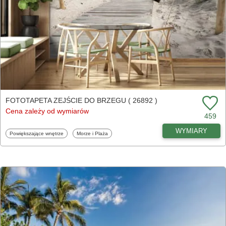
FOTOTAPETA ZEJŚCIE DO BRZEGU ( 26892 )
Cena zależy od wymiarów
459
WYMIARY
Fototapety
Fototapety
Powiększające wnętrze
Morze i Plaża