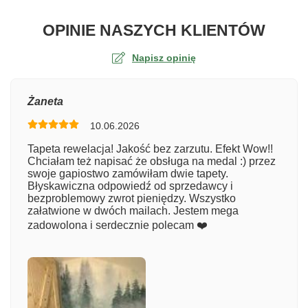
O TA
OPINIE NASZYCH KLIENTÓW
Napisz opinię
Ocena
Żaneta
10.06.2026
Numer zamówienia
Tapeta rewelacja! Jakość bez zarzutu. Efekt Wow!!
Chciałam też napisać że obsługa na medal :) przez
swoje gapiostwo zamówiłam dwie tapety.
Błyskawiczna odpowiedź od sprzedawcy i
Imię
bezproblemowy zwrot pieniędzy. Wszystko
załatwione w dwóch mailach. Jestem mega
zadowolona i serdecznie polecam ❤️
Komentarz