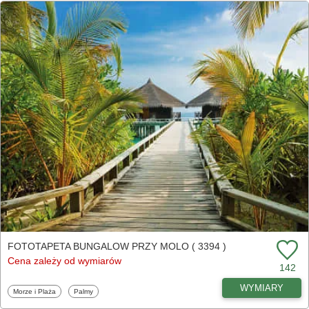
FOTOTAPETA BUNGALOW PRZY MOLO ( 3394 )
Cena zależy od wymiarów
142
WYMIARY
Fototapety
Fototapety
Morze i Plaża
Palmy