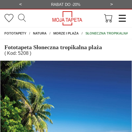
<
>
-20%
BEZPŁATNA WIZUALIZACJA
WYS
NA ŚCIANĘ
SŁONECZNA TROPIKALNA P
FOTOTAPETY
NATURA
MORZE I PLAŻA
Fototapeta Słoneczna tropikalna plaża
( Kod: 5208 )