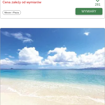
Cena zależy od wymiarów
281
WYMIARY
Fototapety
Morze i Plaża