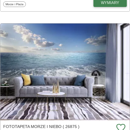
WYMIARY
Fototapety
Morze i Plaża
FOTOTAPETA MORZE I NIEBO ( 26875 )