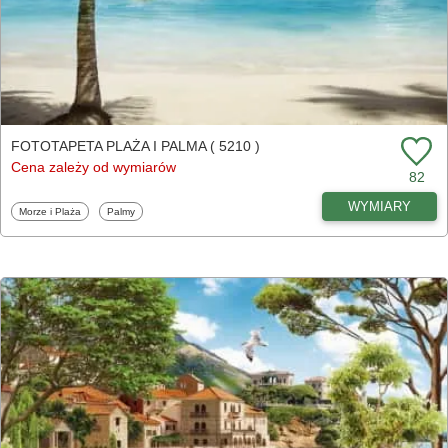
FOTOTAPETA PLAŻA I PALMA ( 5210 )
Cena zależy od wymiarów
82
WYMIARY
Fototapety
Fototapety
Morze i Plaża
Palmy