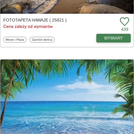
FOTOTAPETA HAWAJE ( 25821 )
Cena zależy od wymiarów
439
WYMIARY
Fototapety
Fototapety
Morze i Plaża
Zachód słońca