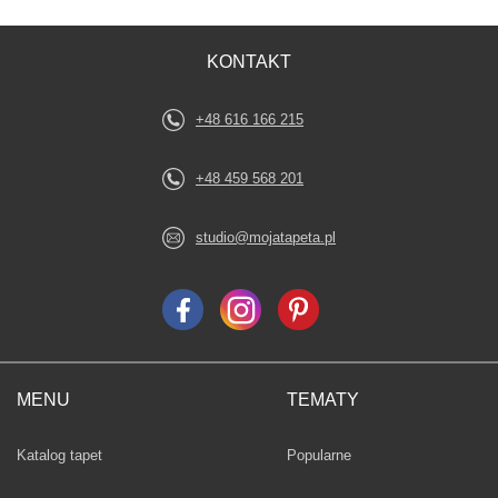
KONTAKT
+48 616 166 215
+48 459 568 201
studio@mojatapeta.pl
MENU
TEMATY
Fototapety
Katalog tapet
Popularne