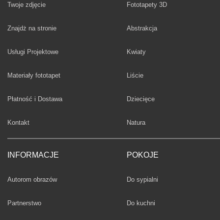
Twoje zdjęcie
Fototapety 3D
Fototapety
Znajdż na stronie
Abstrakcja
Fototapety
Usługi Projektowe
Kwiaty
Fototapety
Materiały fototapet
Liście
Fototapety
Płatność i Dostawa
Dziecięce
Fototapety
Kontakt
Natura
INFORMACJE
POKOJE
Fototapety
Autorom obrazów
Do sypialni
Fototapety
Partnerstwo
Do kuchni