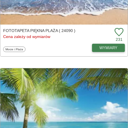
FOTOTAPETA PIĘKNA PLAŻA ( 24090 )
Cena zależy od wymiarów
231
WYMIARY
Fototapety
Morze i Plaża