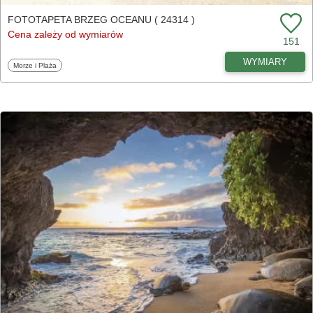
FOTOTAPETA BRZEG OCEANU ( 24314 )
Cena zależy od wymiarów
151
WYMIARY
Fototapety
Morze i Plaża