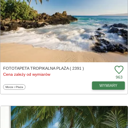
FOTOTAPETA TROPIKALNA PLAŻA ( 2391 )
Cena zależy od wymiarów
963
WYMIARY
Fototapety
Morze i Plaża