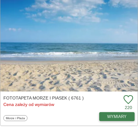
FOTOTAPETA MORZE I PIASEK ( 6761 )
Cena zależy od wymiarów
220
WYMIARY
Fototapety
Morze i Plaża