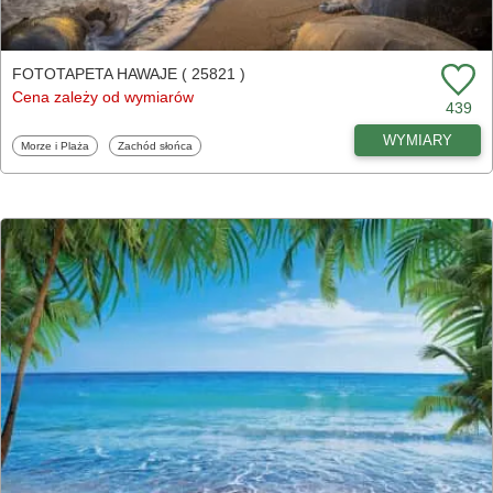
FOTOTAPETA HAWAJE ( 25821 )
Cena zależy od wymiarów
439
WYMIARY
Fototapety
Fototapety
Morze i Plaża
Zachód słońca