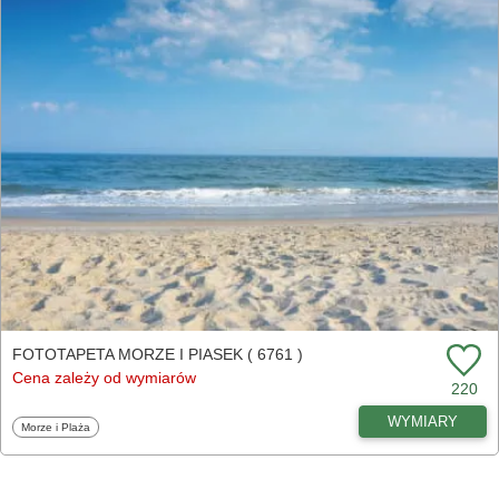
FOTOTAPETA MORZE I PIASEK ( 6761 )
Cena zależy od wymiarów
220
WYMIARY
Fototapety
Morze i Plaża