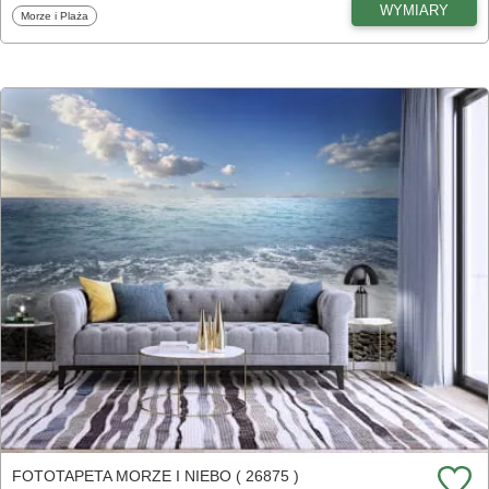
WYMIARY
Fototapety
Morze i Plaża
FOTOTAPETA MORZE I NIEBO ( 26875 )