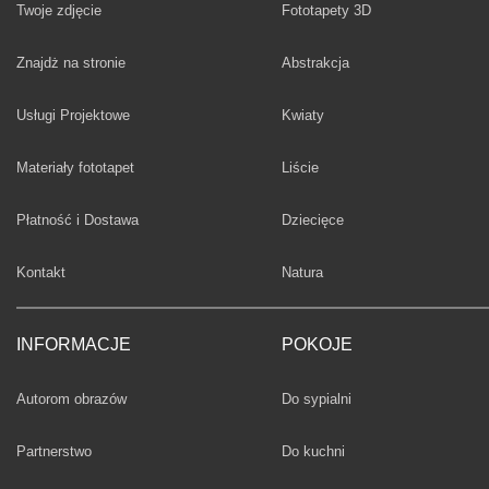
Twoje zdjęcie
Fototapety 3D
Fototapety
Znajdż na stronie
Abstrakcja
Fototapety
Usługi Projektowe
Kwiaty
Fototapety
Materiały fototapet
Liście
Fototapety
Płatność i Dostawa
Dziecięce
Fototapety
Kontakt
Natura
INFORMACJE
POKOJE
Fototapety
Autorom obrazów
Do sypialni
Fototapety
Partnerstwo
Do kuchni