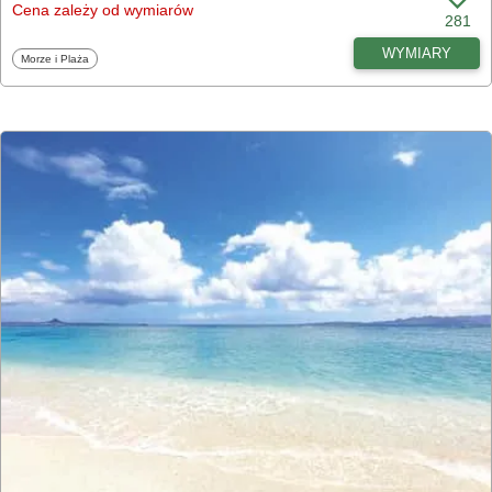
Cena zależy od wymiarów
281
WYMIARY
Fototapety
Morze i Plaża