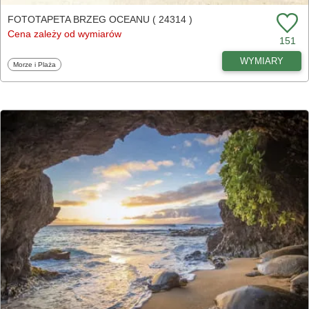
FOTOTAPETA BRZEG OCEANU ( 24314 )
Cena zależy od wymiarów
151
WYMIARY
Fototapety
Morze i Plaża