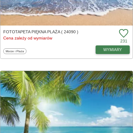
FOTOTAPETA PIĘKNA PLAŻA ( 24090 )
Cena zależy od wymiarów
231
WYMIARY
Fototapety
Morze i Plaża