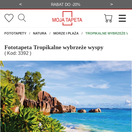
<
>
-20%
BEZPŁATNA WIZUALIZACJA
WYS
NA ŚCIANĘ
TROPIKALNE WYBRZEŻE WY
FOTOTAPETY
NATURA
MORZE I PLAŻA
Fototapeta Tropikalne wybrzeże wyspy
( Kod: 3392 )