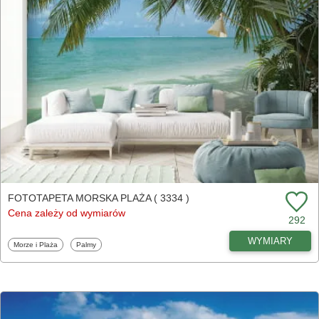
FOTOTAPETA MORSKA PLAŻA ( 3334 )
Cena zależy od wymiarów
292
WYMIARY
Fototapety
Fototapety
Morze i Plaża
Palmy