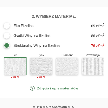
DLA FOTOTAPE
2. WYBIERZ MATERIAŁ:
2
Eko Flizelina
65 zł/m
2
Gładki Winyl na flizelinie
86 zł/m
2
Strukturalny Winyl na flizelinie
76
zł/m
Len
Tynk
Diament
Prowansja
- 20 %
- 20 %
Zdjęcia i opis materiałów
FOTOTAPETY TR
3. CENA ZAMÓWIENIA: