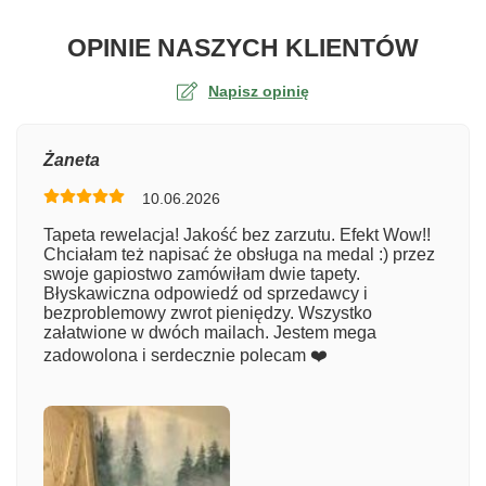
O TA
OPINIE NASZYCH KLIENTÓW
Napisz opinię
Ocena
Żaneta
10.06.2026
Numer zamówienia
Tapeta rewelacja! Jakość bez zarzutu. Efekt Wow!!
Chciałam też napisać że obsługa na medal :) przez
swoje gapiostwo zamówiłam dwie tapety.
Błyskawiczna odpowiedź od sprzedawcy i
Imię
bezproblemowy zwrot pieniędzy. Wszystko
załatwione w dwóch mailach. Jestem mega
zadowolona i serdecznie polecam ❤️
Komentarz