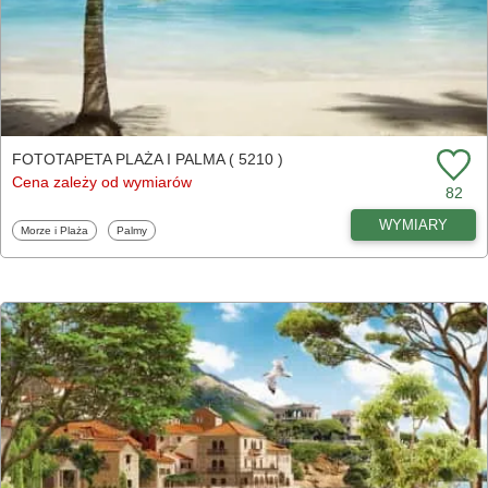
FOTOTAPETA PLAŻA I PALMA ( 5210 )
Cena zależy od wymiarów
82
WYMIARY
Fototapety
Fototapety
Morze i Plaża
Palmy