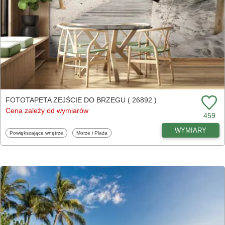
FOTOTAPETA ZEJŚCIE DO BRZEGU ( 26892 )
Cena zależy od wymiarów
459
WYMIARY
Fototapety
Fototapety
Powiększające wnętrze
Morze i Plaża