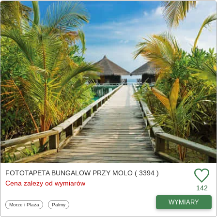
FOTOTAPETA BUNGALOW PRZY MOLO ( 3394 )
Cena zależy od wymiarów
142
WYMIARY
Fototapety
Fototapety
Morze i Plaża
Palmy