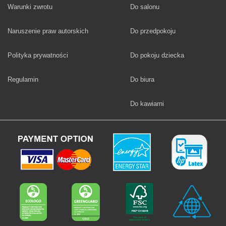
Fototapety
Warunki zwrotu
Do salonu
Fototapety
Naruszenie praw autorskich
Do przedpokoju
Fototapety
Polityka prywatności
Do pokoju dziecka
Fototapety
Regulamin
Do biura
Fototapety
Do kawiarni