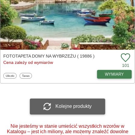
FOTOTAPETA DOMY NA WYBRZEŻU ( 19886 )
Cena zależy od wymiarów
101
WYMIARY
Fototapety
Fototapety
Uliczki
Taras
Kolejne produkty
Nie jesteśmy w stanie umieścić wszystkich wzorów w
Katalogu – jest ich miliony, ale możemy znaleźć dowolne