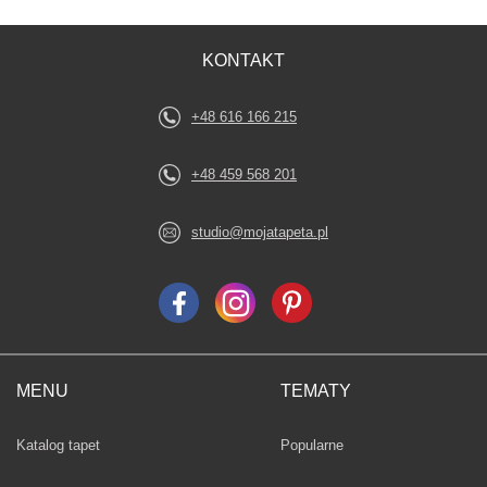
KONTAKT
+48 616 166 215
+48 459 568 201
studio@mojatapeta.pl
MENU
TEMATY
Fototapety
Katalog tapet
Popularne