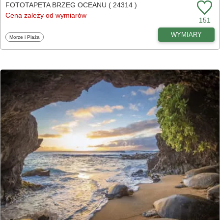
FOTOTAPETA BRZEG OCEANU ( 24314 )
Cena zależy od wymiarów
151
WYMIARY
Fototapety
Morze i Plaża