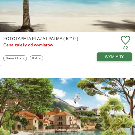
FOTOTAPETA PLAŻA I PALMA ( 5210 )
Cena zależy od wymiarów
82
WYMIARY
Fototapety
Fototapety
Morze i Plaża
Palmy