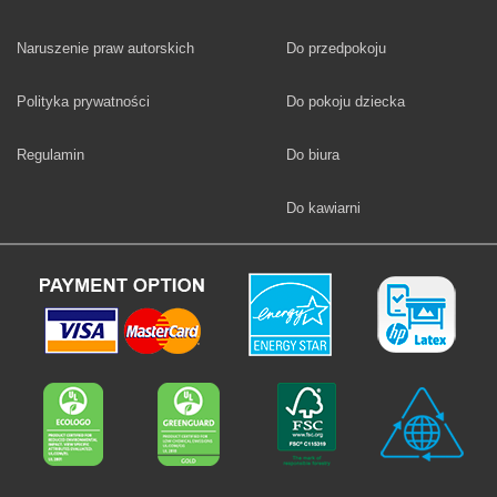
Fototapety
Naruszenie praw autorskich
Do przedpokoju
Fototapety
Polityka prywatności
Do pokoju dziecka
Fototapety
Regulamin
Do biura
Fototapety
Do kawiarni