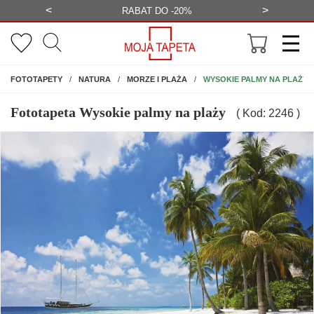
<
>
-20%
BEZPŁATNA WIZUALIZACJA
WYS
NA ŚCIANĘ
WYSOKIE PALMY NA PLAŻY
FOTOTAPETY
NATURA
MORZE I PLAŻA
Fototapeta Wysokie palmy na plaży
( Kod: 2246 )