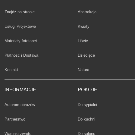
Fototapety
Znajdż na stronie
Abstrakcja
Fototapety
Usługi Projektowe
Kwiaty
Fototapety
Materiały fototapet
Liście
Fototapety
Płatność i Dostawa
Dziecięce
Fototapety
Kontakt
Natura
INFORMACJE
POKOJE
Fototapety
Autorom obrazów
Do sypialni
Fototapety
Partnerstwo
Do kuchni
Fototapety
Warunki zwrotu
Do salonu