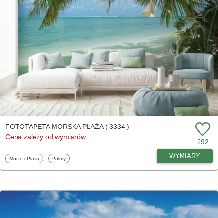
FOTOTAPETA MORSKA PLAŻA ( 3334 )
Cena zależy od wymiarów
292
WYMIARY
Fototapety
Fototapety
Morze i Plaża
Palmy