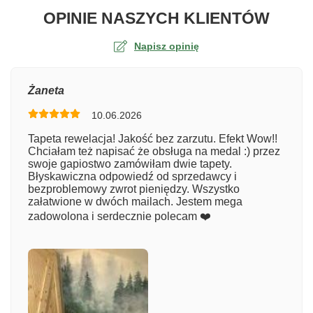
O TA
OPINIE NASZYCH KLIENTÓW
Napisz opinię
Ocena
Żaneta
10.06.2026
Numer zamówienia
Tapeta rewelacja! Jakość bez zarzutu. Efekt Wow!!
Chciałam też napisać że obsługa na medal :) przez
swoje gapiostwo zamówiłam dwie tapety.
Błyskawiczna odpowiedź od sprzedawcy i
Imię
bezproblemowy zwrot pieniędzy. Wszystko
załatwione w dwóch mailach. Jestem mega
zadowolona i serdecznie polecam ❤️
Komentarz