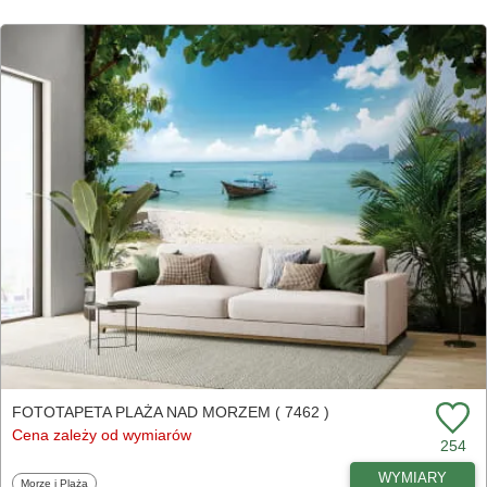
FOTOTAPETA PLAŻA NAD MORZEM ( 7462 )
Cena zależy od wymiarów
254
WYMIARY
Fototapety
Morze i Plaża