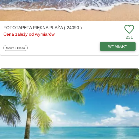
FOTOTAPETA PIĘKNA PLAŻA ( 24090 )
Cena zależy od wymiarów
231
WYMIARY
Fototapety
Morze i Plaża