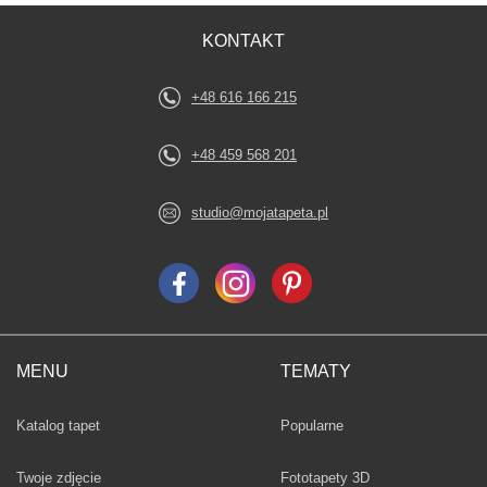
KONTAKT
+48 616 166 215
+48 459 568 201
studio@mojatapeta.pl
MENU
TEMATY
Fototapety
Katalog tapet
Popularne
Twoje zdjęcie
Fototapety 3D