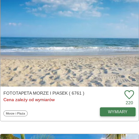
FOTOTAPETA MORZE I PIASEK ( 6761 )
Cena zależy od wymiarów
220
WYMIARY
Fototapety
Morze i Plaża