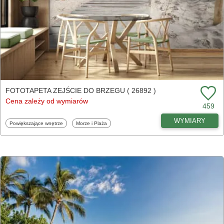
FOTOTAPETA ZEJŚCIE DO BRZEGU ( 26892 )
Cena zależy od wymiarów
459
WYMIARY
Fototapety
Fototapety
Powiększające wnętrze
Morze i Plaża