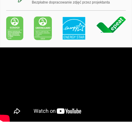
Bezpłatne dopracowanie zdjęć przez projektanta