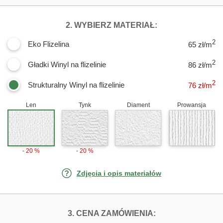
DLA FOTOTAPET
2. WYBIERZ MATERIAŁ:
2
Eko Flizelina
65 zł/m
2
Gładki Winyl na flizelinie
86 zł/m
2
Strukturalny Winyl na flizelinie
76
zł/m
Len
Tynk
Diament
Prowansja
- 20 %
- 20 %
Zdjęcia i opis materiałów
FOTOTAPETY WY
3. CENA ZAMÓWIENIA: