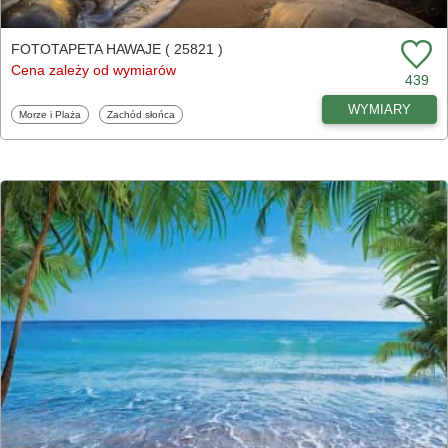
FOTOTAPETA HAWAJE ( 25821 )
Cena zależy od wymiarów
439
WYMIARY
Fototapety
Fototapety
Morze i Plaża
Zachód słońca