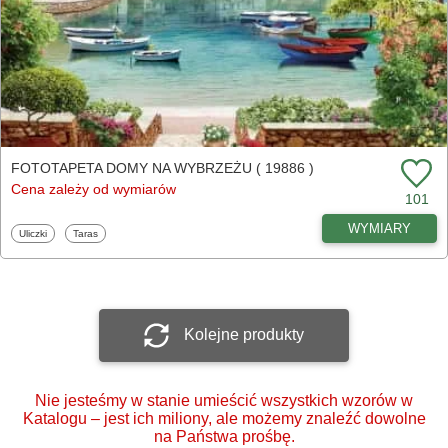
FOTOTAPETA DOMY NA WYBRZEŻU ( 19886 )
Cena zależy od wymiarów
101
WYMIARY
Fototapety
Fototapety
Uliczki
Taras
Kolejne produkty
Nie jesteśmy w stanie umieścić wszystkich wzorów w
Katalogu – jest ich miliony, ale możemy znaleźć dowolne
na Państwa prośbę.