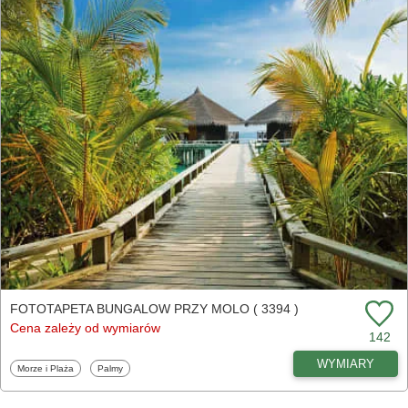
FOTOTAPETA BUNGALOW PRZY MOLO ( 3394 )
Cena zależy od wymiarów
142
WYMIARY
Fototapety
Fototapety
Morze i Plaża
Palmy