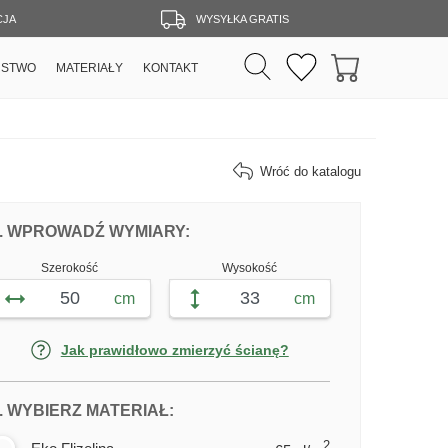
CJA
WYSYŁKA GRATIS
RSTWO
MATERIAŁY
KONTAKT
Wróć do katalogu
DOPASUJ FOTOTAPETĘ ZIELONA TROP
FOTOTAPETY ZIELONA TROPIK
. WPROWADŹ WYMIARY:
Szerokość
Wysokość
cm
cm
Jak prawidłowo zmierzyć ścianę?
DLA FOTOTAPETY ZIELONA TROP
. WYBIERZ MATERIAŁ:
2