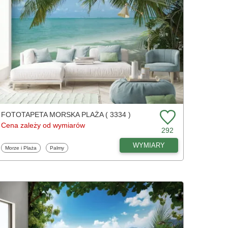
FOTOTAPETA MORSKA PLAŻA ( 3334 )
Cena zależy od wymiarów
292
WYMIARY
Fototapety
Fototapety
Morze i Plaża
Palmy