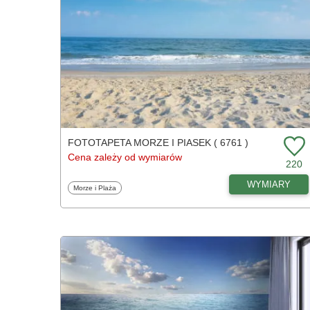
FOTOTAPETA MORZE I PIASEK ( 6761 )
Cena zależy od wymiarów
220
WYMIARY
Fototapety
Morze i Plaża