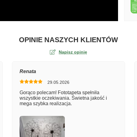
O TA
OPINIE NASZYCH KLIENTÓW
Napisz opinię
na
Renata
29.05.2026
er zamówienia
Gorąco polecam! Fototapeta spełniła
wszystkie oczekiwania. Świetna jakość i
mega szybka realizacja.
entarz