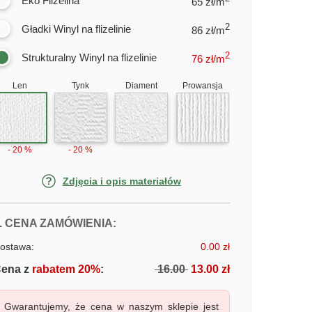
Eko Flizelina
65 zł/m
2
Gładki Winyl na flizelinie
86 zł/m
2
Strukturalny Winyl na flizelinie
76
zł/m
Len
Tynk
Diament
Prowansja
- 20 %
- 20 %
Zdjęcia i opis materiałów
FOTOTAPETY ZIELONA TROPIKAL
. CENA ZAMÓWIENIA:
ostawa:
0.00 zł
ena z
rabatem 20%
:
16.00
13.00 zł
Gwarantujemy, że cena w naszym sklepie jest