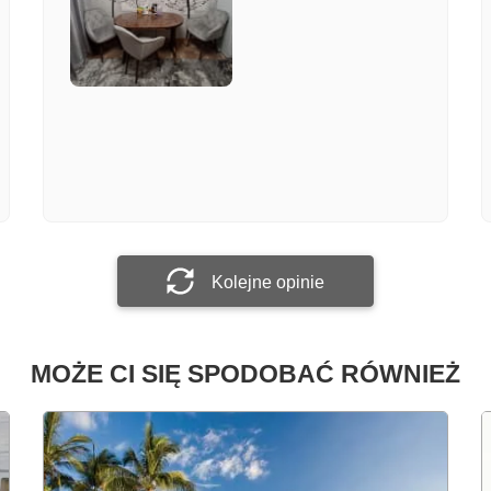
Załącz zdjęcie
Prześlij opinię
Kolejne opinie
MOŻE CI SIĘ SPODOBAĆ RÓWNIEŻ