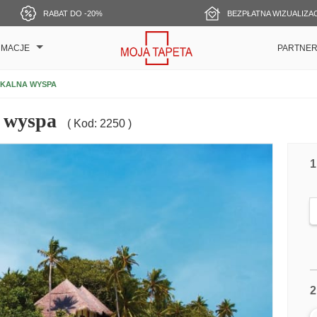
RABAT DO -20%
BEZPŁATNA WIZUALIZA
RMACJE
PARTNE
IKALNA WYSPA
a wyspa
( Kod: 2250 )
1
2