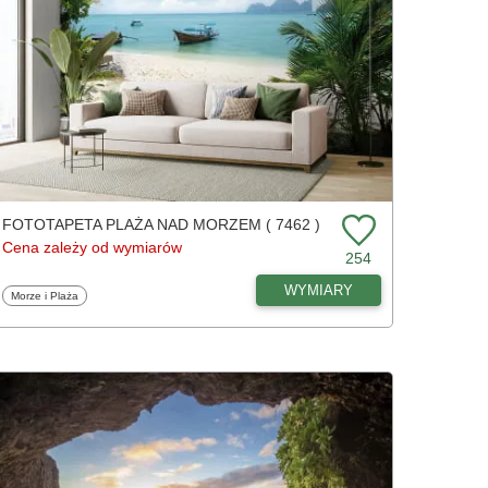
FOTOTAPETA PLAŻA NAD MORZEM ( 7462 )
Cena zależy od wymiarów
254
WYMIARY
Fototapety
Morze i Plaża