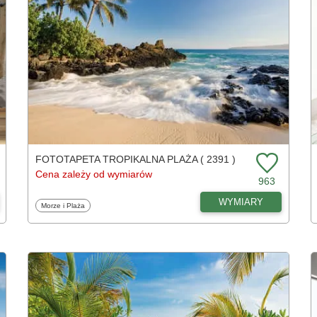
FOTOTAPETA TROPIKALNA PLAŻA ( 2391 )
Cena zależy od wymiarów
963
WYMIARY
Fototapety
Morze i Plaża