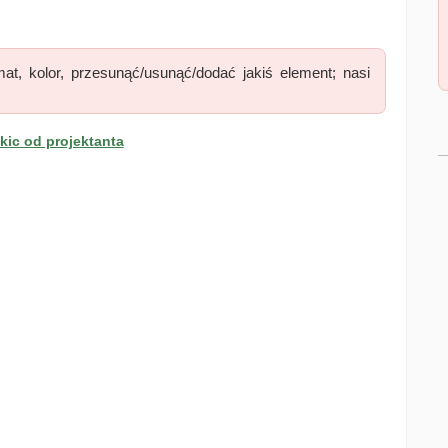
at, kolor, przesunąć/usunąć/dodać jakiś element; nasi
ic od projektanta