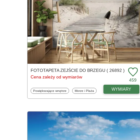
FOTOTAPETA ZEJŚCIE DO BRZEGU ( 26892 )
Cena zależy od wymiarów
459
WYMIARY
Fototapety
Fototapety
Powiększające wnętrze
Morze i Plaża