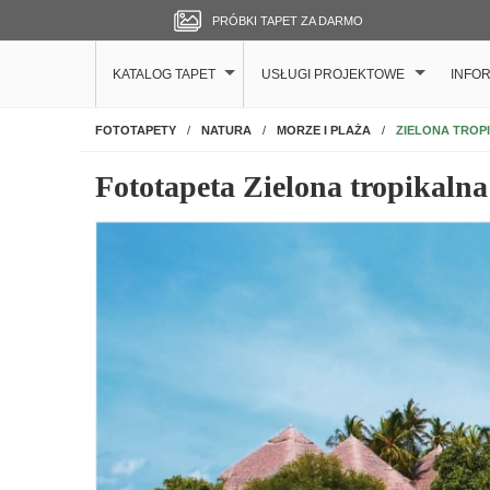
PRÓBKI TAPET ZA DARMO
KATALOG TAPET
USŁUGI PROJEKTOWE
INFO
NA ŚCIANĘ
ZIELONA TROP
FOTOTAPETY
NATURA
MORZE I PLAŻA
Fototapeta Zielona tropikaln