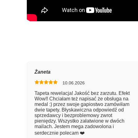
Oce
Żaneta
10.06.2026
Num
Tapeta rewelacja! Jakość bez zarzutu. Efekt
Wow!! Chciałam też napisać że obsługa na
Imię
medal :) przez swoje gapiostwo zamówiłam
dwie tapety. Błyskawiczna odpowiedź od
sprzedawcy i bezproblemowy zwrot
pieniędzy. Wszystko załatwione w dwóch
Kom
mailach. Jestem mega zadowolona i
serdecznie polecam ❤️