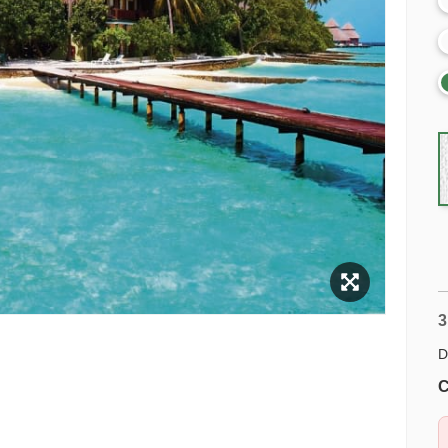
3
D
C