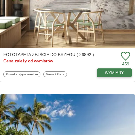
FOTOTAPETA ZEJŚCIE DO BRZEGU ( 26892 )
Cena zależy od wymiarów
459
WYMIARY
Fototapety
Fototapety
Powiększające wnętrze
Morze i Plaża