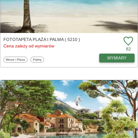
FOTOTAPETA PLAŻA I PALMA ( 5210 )
Cena zależy od wymiarów
82
WYMIARY
Fototapety
Fototapety
Morze i Plaża
Palmy