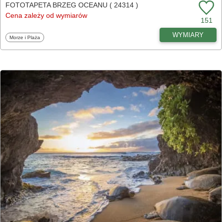
FOTOTAPETA BRZEG OCEANU ( 24314 )
Cena zależy od wymiarów
151
WYMIARY
Fototapety
Morze i Plaża