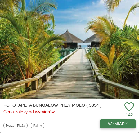
FOTOTAPETA BUNGALOW PRZY MOLO ( 3394 )
Cena zależy od wymiarów
142
WYMIARY
Fototapety
Fototapety
Morze i Plaża
Palmy