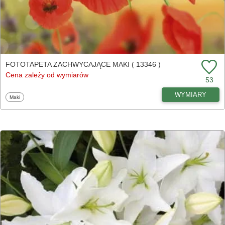
FOTOTAPETA ZACHWYCAJĄCE MAKI ( 13346 )
Cena zależy od wymiarów
53
WYMIARY
Fototapety
Maki