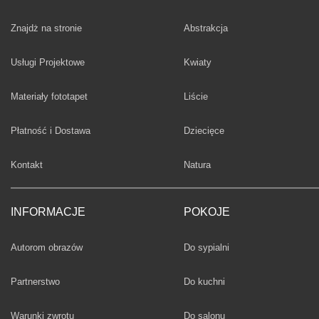
Fototapety
Znajdż na stronie
Abstrakcja
Fototapety
Usługi Projektowe
Kwiaty
Fototapety
Materiały fototapet
Liście
Fototapety
Płatność i Dostawa
Dziecięce
Fototapety
Kontakt
Natura
INFORMACJE
POKOJE
Fototapety
Autorom obrazów
Do sypialni
Fototapety
Partnerstwo
Do kuchni
Fototapety
Warunki zwrotu
Do salonu