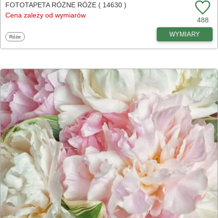
FOTOTAPETA RÓŻNE RÓŻE ( 14630 )
Cena zależy od wymiarów
488
WYMIARY
Fototapety
Róże