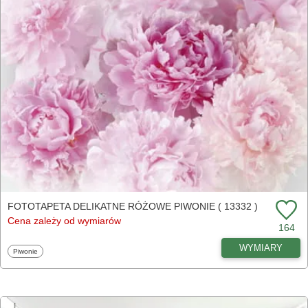
FOTOTAPETA DELIKATNE RÓŻOWE PIWONIE ( 13332 )
Cena zależy od wymiarów
164
WYMIARY
Fototapety
Piwonie