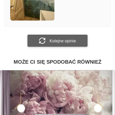
Załącz zdjęcie
Prześlij opinię
Kolejne opinie
MOŻE CI SIĘ SPODOBAĆ RÓWNIEŻ