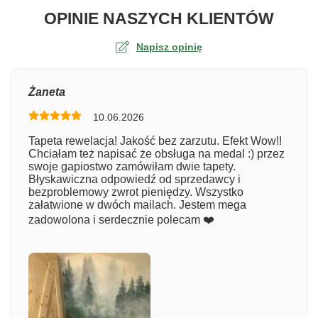
O TA
OPINIE NASZYCH KLIENTÓW
Napisz opinię
Ocena
Żaneta
10.06.2026
Numer zamówienia
Tapeta rewelacja! Jakość bez zarzutu. Efekt Wow!!
Chciałam też napisać że obsługa na medal :) przez
swoje gapiostwo zamówiłam dwie tapety.
Błyskawiczna odpowiedź od sprzedawcy i
Imię
bezproblemowy zwrot pieniędzy. Wszystko
załatwione w dwóch mailach. Jestem mega
zadowolona i serdecznie polecam ❤️
Komentarz