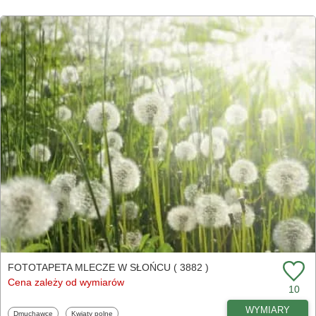
FOTOTAPETA MLECZE W SŁOŃCU ( 3882 )
Cena zależy od wymiarów
10
WYMIARY
Fototapety
Fototapety
Dmuchawce
Kwiaty polne