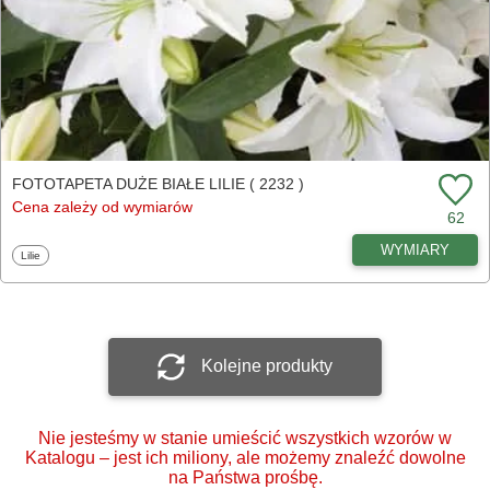
FOTOTAPETA DUŻE BIAŁE LILIE ( 2232 )
Cena zależy od wymiarów
62
WYMIARY
Fototapety
Lilie
Kolejne produkty
Nie jesteśmy w stanie umieścić wszystkich wzorów w
Katalogu – jest ich miliony, ale możemy znaleźć dowolne
na Państwa prośbę.