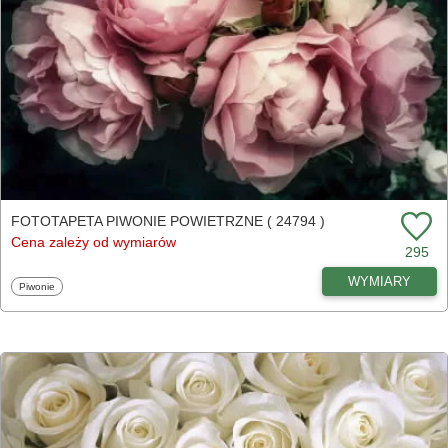
FOTOTAPETA PIWONIE POWIETRZNE ( 24794 )
Cena zależy od wymiarów
295
WYMIARY
Fototapety
Piwonie