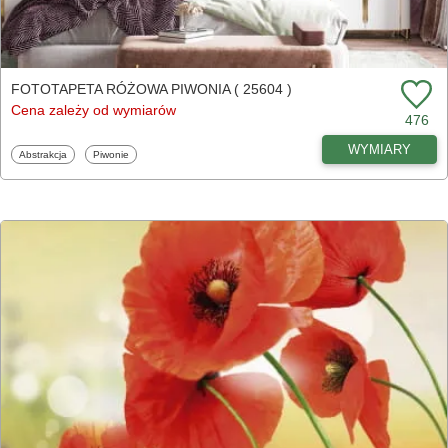
FOTOTAPETA RÓŻOWA PIWONIA ( 25604 )
Cena zależy od wymiarów
476
WYMIARY
Fototapety
Fototapety
Abstrakcja
Piwonie