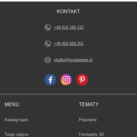
KONTAKT
+48 616 166 215
+48 459 568 201
studio@mojatapeta.pl
MENU
TEMATY
Fototapety
Katalog tapet
Popularne
Twoje zdjęcie
Fototapety 3D