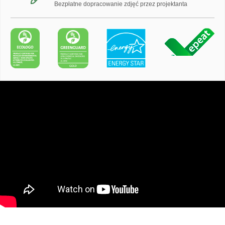
Bezpłatne dopracowanie zdjęć przez projektanta