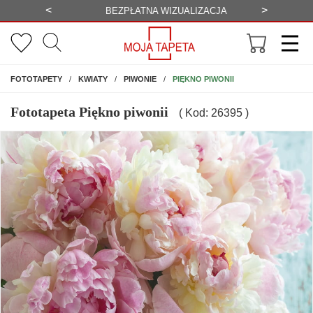
<
>
-20%
BEZPŁATNA WIZUALIZACJA
WYS
NA ŚCIANĘ
PIĘKNO PIWONII
FOTOTAPETY
KWIATY
PIWONIE
Fototapeta Piękno piwonii
( Kod: 26395 )