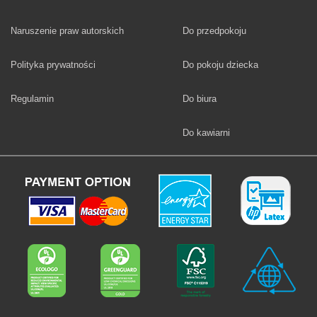
Fototapety
Naruszenie praw autorskich
Do przedpokoju
Fototapety
Polityka prywatności
Do pokoju dziecka
Fototapety
Regulamin
Do biura
Fototapety
Do kawiarni