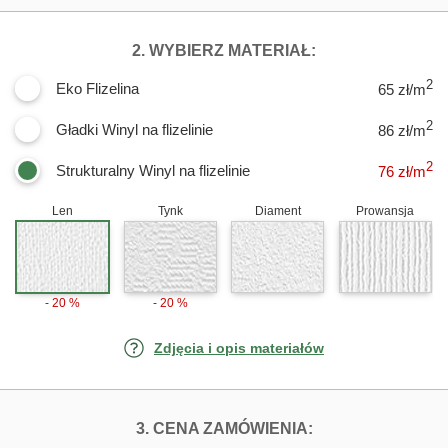
DLA FOTOTAPET
2. WYBIERZ MATERIAŁ:
2
Eko Flizelina
65 zł/m
2
Gładki Winyl na flizelinie
86 zł/m
2
Strukturalny Winyl na flizelinie
76
zł/m
Len
Tynk
Diament
Prowansja
- 20 %
- 20 %
Zdjęcia i opis materiałów
FOTOTAPETY PIĘ
3. CENA ZAMÓWIENIA: