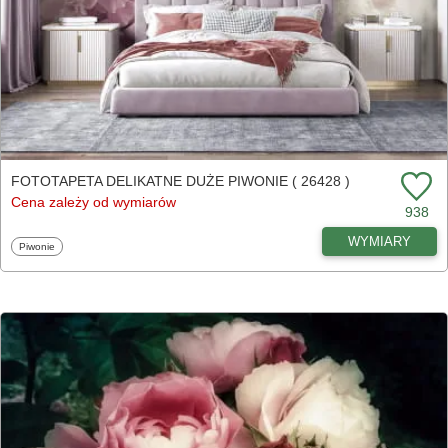
FOTOTAPETA DELIKATNE DUŻE PIWONIE ( 26428 )
Cena zależy od wymiarów
938
WYMIARY
Fototapety
Piwonie