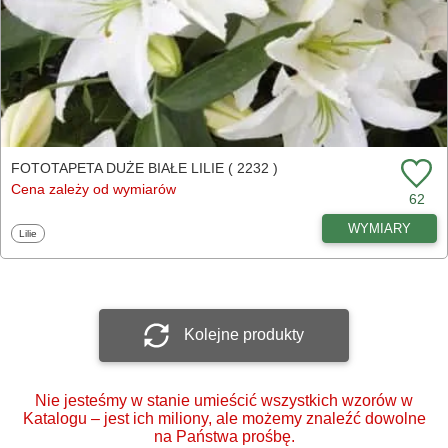
FOTOTAPETA DUŻE BIAŁE LILIE ( 2232 )
Cena zależy od wymiarów
62
WYMIARY
Fototapety
Lilie
Kolejne produkty
Nie jesteśmy w stanie umieścić wszystkich wzorów w
Katalogu – jest ich miliony, ale możemy znaleźć dowolne
na Państwa prośbę.