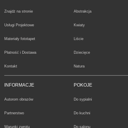
Fototapety
Znajdż na stronie
Abstrakcja
Fototapety
Usługi Projektowe
Kwiaty
Fototapety
Materiały fototapet
Liście
Fototapety
Płatność i Dostawa
Dziecięce
Fototapety
Kontakt
Natura
INFORMACJE
POKOJE
Fototapety
Autorom obrazów
Do sypialni
Fototapety
Partnerstwo
Do kuchni
Fototapety
Warunki zwrotu
Do salonu