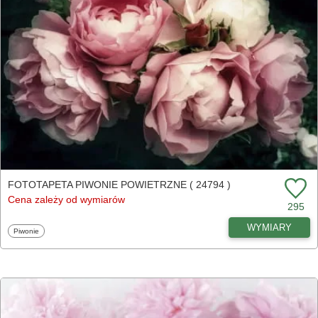
FOTOTAPETA PIWONIE POWIETRZNE ( 24794 )
Cena zależy od wymiarów
295
WYMIARY
Fototapety
Piwonie