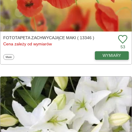
FOTOTAPETA ZACHWYCAJĄCE MAKI ( 13346 )
Cena zależy od wymiarów
53
WYMIARY
Fototapety
Maki