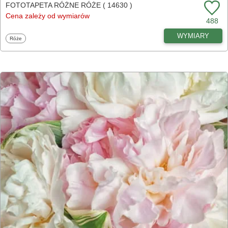
FOTOTAPETA RÓŻNE RÓŻE ( 14630 )
Cena zależy od wymiarów
488
WYMIARY
Fototapety
Róże