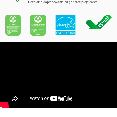
Bezpłatne dopracowanie zdjęć przez projektanta