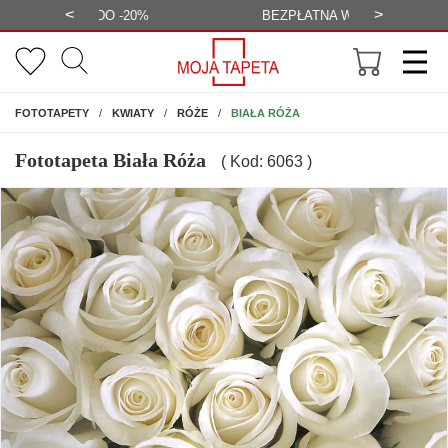
<
>
-20%
BEZPŁATNA WIZUALIZACJA
WYS
NA ŚCIANĘ
BIAŁA RÓŻA
FOTOTAPETY
KWIATY
RÓŻE
Fototapeta Biała Róża
( Kod: 6063 )