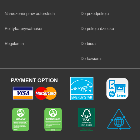
Fototapety
Naruszenie praw autorskich
Do przedpokoju
Fototapety
Polityka prywatności
Do pokoju dziecka
Fototapety
Regulamin
Do biura
Fototapety
Do kawiarni