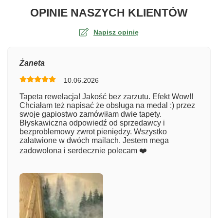
O TA
OPINIE NASZYCH KLIENTÓW
Napisz opinię
Ocena
Żaneta
10.06.2026
Numer zamówienia
Tapeta rewelacja! Jakość bez zarzutu. Efekt Wow!!
Chciałam też napisać że obsługa na medal :) przez
swoje gapiostwo zamówiłam dwie tapety.
Błyskawiczna odpowiedź od sprzedawcy i
Imię
bezproblemowy zwrot pieniędzy. Wszystko
załatwione w dwóch mailach. Jestem mega
zadowolona i serdecznie polecam ❤️
Komentarz