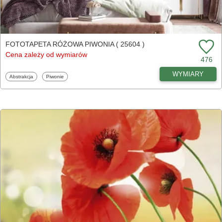
FOTOTAPETA RÓŻOWA PIWONIA ( 25604 )
Cena zależy od wymiarów
476
WYMIARY
Fototapety
Fototapety
Abstrakcja
Piwonie