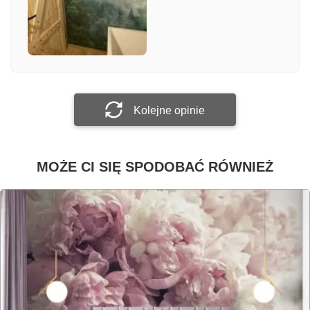
Załącz zdjęcie
Prześlij opinię
Kolejne opinie
MOŻE CI SIĘ SPODOBAĆ RÓWNIEŻ