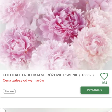
FOTOTAPETA DELIKATNE RÓŻOWE PIWONIE ( 13332 )
Cena zależy od wymiarów
164
WYMIARY
Fototapety
Piwonie