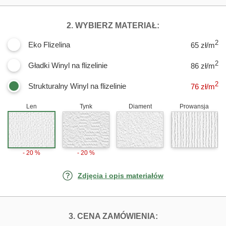
DLA FOTOTAPET
2. WYBIERZ MATERIAŁ:
2
Eko Flizelina
65 zł/m
2
Gładki Winyl na flizelinie
86 zł/m
2
Strukturalny Winyl na flizelinie
76
zł/m
Len
Tynk
Diament
Prowansja
- 20 %
- 20 %
Zdjęcia i opis materiałów
FOTOTAPETY BI
3. CENA ZAMÓWIENIA: