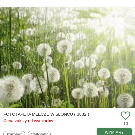
FOTOTAPETA MLECZE W SŁOŃCU ( 3882 )
Cena zależy od wymiarów
10
WYMIARY
Fototapety
Fototapety
Dmuchawce
Kwiaty polne