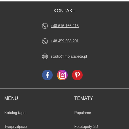
KONTAKT
+48 616 166 215
+48 459 568 201
studio@mojatapeta.pl
MENU
TEMATY
Fototapety
Katalog tapet
Popularne
Twoje zdjęcie
Fototapety 3D