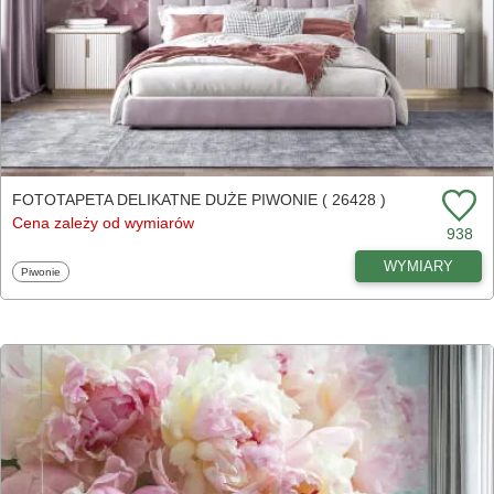
FOTOTAPETA DELIKATNE DUŻE PIWONIE ( 26428 )
Cena zależy od wymiarów
938
WYMIARY
Fototapety
Piwonie