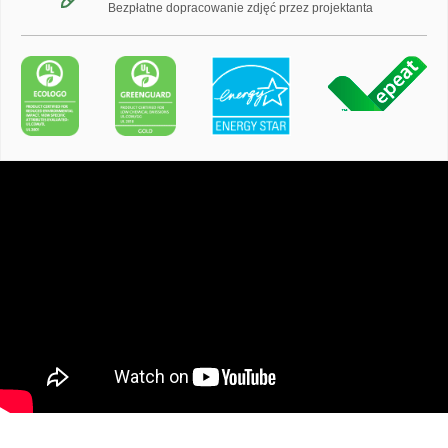
Bezpłatne dopracowanie zdjęć przez projektanta