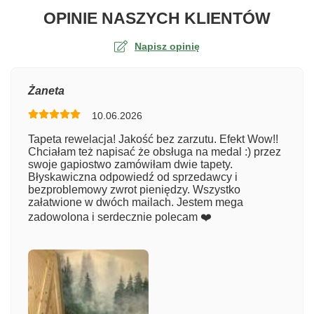
O TA
OPINIE NASZYCH KLIENTÓW
Napisz opinię
Ocena
Żaneta
10.06.2026
Numer zamówienia
Tapeta rewelacja! Jakość bez zarzutu. Efekt Wow!!
Chciałam też napisać że obsługa na medal :) przez
swoje gapiostwo zamówiłam dwie tapety.
Błyskawiczna odpowiedź od sprzedawcy i
Imię
bezproblemowy zwrot pieniędzy. Wszystko
załatwione w dwóch mailach. Jestem mega
zadowolona i serdecznie polecam ❤️
Komentarz