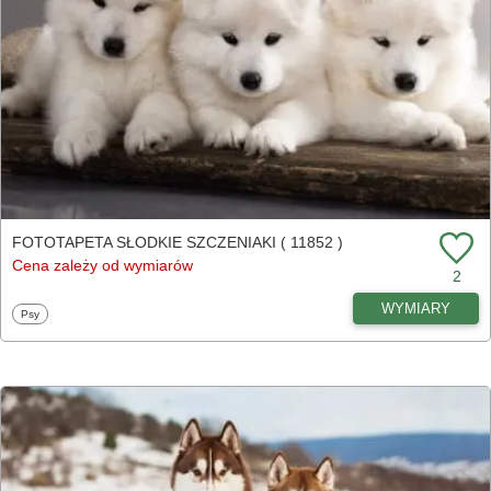
FOTOTAPETA SŁODKIE SZCZENIAKI ( 11852 )
Cena zależy od wymiarów
2
WYMIARY
Fototapety
Psy