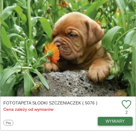
FOTOTAPETA SŁODKI SZCZENIACZEK ( 5076 )
Cena zależy od wymiarów
2
WYMIARY
Fototapety
Psy