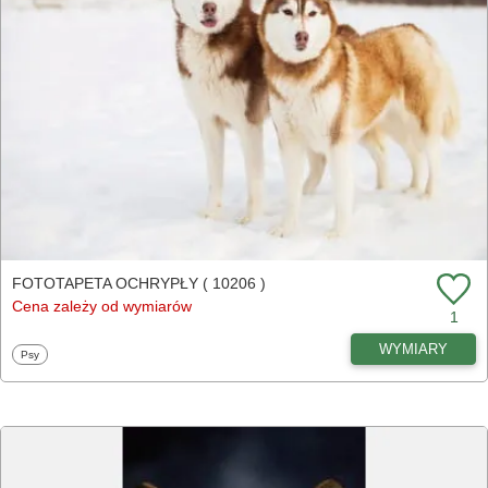
FOTOTAPETA OCHRYPŁY ( 10206 )
Cena zależy od wymiarów
1
WYMIARY
Fototapety
Psy