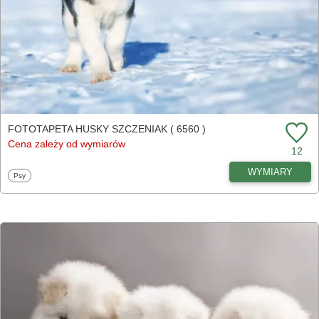
FOTOTAPETA HUSKY SZCZENIAK ( 6560 )
Cena zależy od wymiarów
12
WYMIARY
Fototapety
Psy