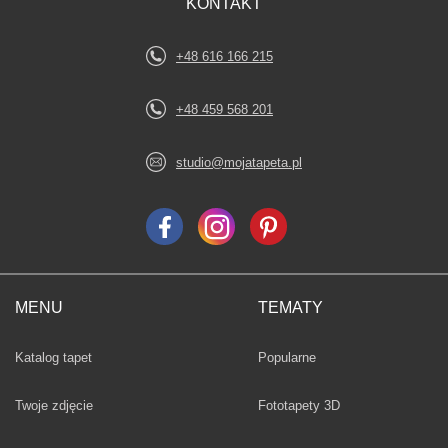
KONTAKT
+48 616 166 215
+48 459 568 201
studio@mojatapeta.pl
MENU
TEMATY
Fototapety
Katalog tapet
Popularne
Twoje zdjęcie
Fototapety 3D