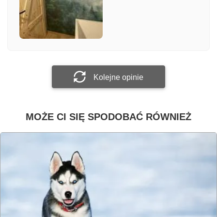
Załącz zdjęcie
Prześlij opinię
Kolejne opinie
MOŻE CI SIĘ SPODOBAĆ RÓWNIEŻ