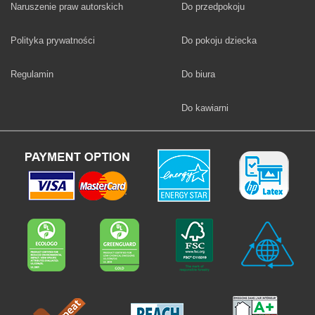
Fototapety
Naruszenie praw autorskich
Do przedpokoju
Fototapety
Polityka prywatności
Do pokoju dziecka
Fototapety
Regulamin
Do biura
Fototapety
Do kawiarni