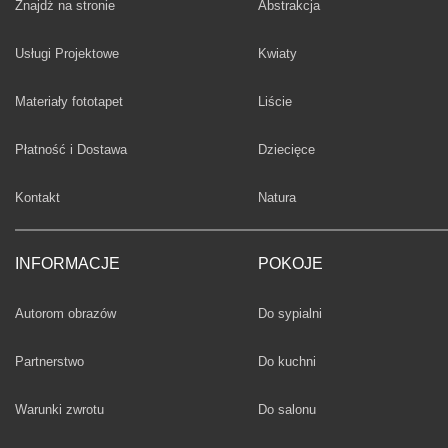
Fototapety
Znajdż na stronie
Abstrakcja
Fototapety
Usługi Projektowe
Kwiaty
Fototapety
Materiały fototapet
Liście
Fototapety
Płatność i Dostawa
Dziecięce
Fototapety
Kontakt
Natura
INFORMACJE
POKOJE
Fototapety
Autorom obrazów
Do sypialni
Fototapety
Partnerstwo
Do kuchni
Fototapety
Warunki zwrotu
Do salonu