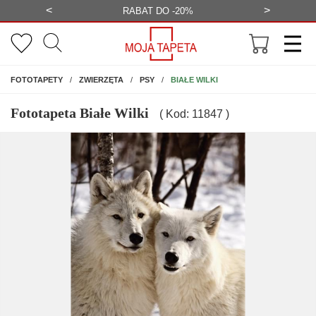
<
>
-20%
BEZPŁATNA WIZUALIZACJA
WYS
NA ŚCIANĘ
BIAŁE WILKI
FOTOTAPETY
ZWIERZĘTA
PSY
Fototapeta Białe Wilki
( Kod: 11847 )