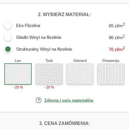
DLA FOTOTAPETY
2. WYBIERZ MATERIAŁ:
2
Eko Flizelina
65 zł/m
2
Gładki Winyl na flizelinie
86 zł/m
2
Strukturalny Winyl na flizelinie
76
zł/m
Len
Tynk
Diament
Prowansja
- 20 %
- 20 %
Zdjęcia i opis materiałów
FOTOTAPETY BIA
3. CENA ZAMÓWIENIA: