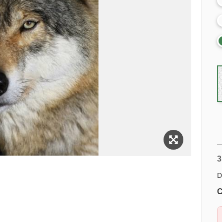
3
D
C