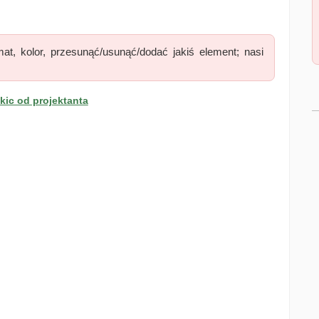
at, kolor, przesunąć/usunąć/dodać jakiś element; nasi
ic od projektanta