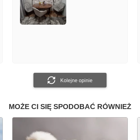
Załącz zdjęcie
Prześlij opinię
Kolejne opinie
MOŻE CI SIĘ SPODOBAĆ RÓWNIEŻ