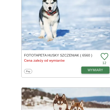
FOTOTAPETA HUSKY SZCZENIAK ( 6560 )
Cena zależy od wymiarów
12
WYMIARY
Fototapety
Psy