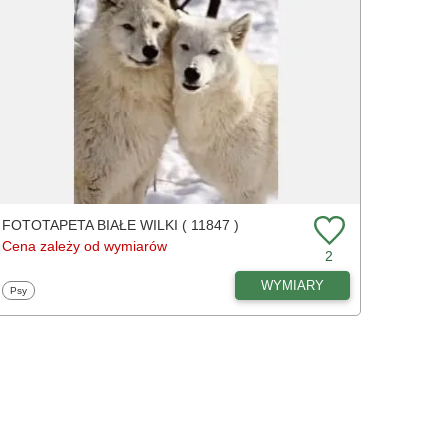
FOTOTAPETA BIAŁE WILKI ( 11847 )
Cena zależy od wymiarów
2
WYMIARY
Fototapety
Psy