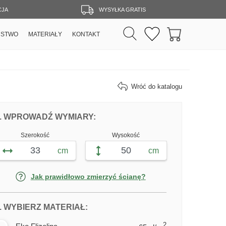
CJA
WYSYŁKA GRATIS
RSTWO
MATERIAŁY
KONTAKT
Wróć do katalogu
DOPASUJ FOTOTAPETĘ WILK WEDŁUG 
FOTOTAPETY WILK
. WPROWADŹ WYMIARY:
Szerokość
Wysokość
cm
cm
Jak prawidłowo zmierzyć ścianę?
DLA FOTOTAPETY WILK
. WYBIERZ MATERIAŁ:
2