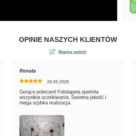
O TA
OPINIE NASZYCH KLIENTÓW
Napisz opinię
na
Renata
29.05.2026
er zamówienia
Gorąco polecam! Fototapeta spełniła
wszystkie oczekiwania. Świetna jakość i
mega szybka realizacja.
entarz