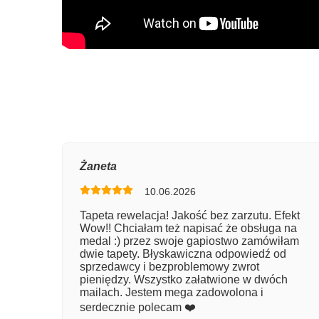
Oce
Żaneta
10.06.2026
Num
Tapeta rewelacja! Jakość bez zarzutu. Efekt
Wow!! Chciałam też napisać że obsługa na
Imię
medal :) przez swoje gapiostwo zamówiłam
dwie tapety. Błyskawiczna odpowiedź od
sprzedawcy i bezproblemowy zwrot
pieniędzy. Wszystko załatwione w dwóch
Kom
mailach. Jestem mega zadowolona i
serdecznie polecam ❤️