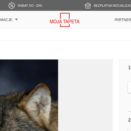
RABAT DO -20%
BEZPŁATNA WIZUALIZA
RMACJE
PARTNE
1
2