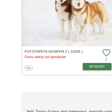
FOTOTAPETA OCHRYPŁY ( 10206 )
Cena zależy od wymiarów
1
WYMIARY
Fototapety
Psy
Jeśli Twoja ściana jest nietypowa, posiada nar