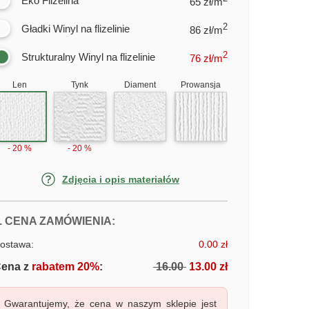
Eko Flizelina
65 zł/m
2
Gładki Winyl na flizelinie
86 zł/m
2
Strukturalny Winyl na flizelinie
76
zł/m
Len
Tynk
Diament
Prowansja
- 20 %
- 20 %
Zdjęcia i opis materiałów
FOTOTAPETY WILK
. CENA ZAMÓWIENIA:
ostawa:
0.00 zł
ena z
rabatem 20%
:
16.00
13.00 zł
Gwarantujemy, że cena w naszym sklepie jest