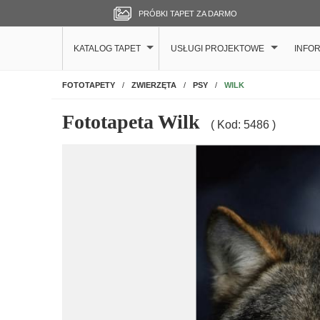
PRÓBKI TAPET ZA DARMO
KATALOG TAPET
USŁUGI PROJEKTOWE
INFO
NA ŚCIANĘ
WILK
FOTOTAPETY
ZWIERZĘTA
PSY
Fototapeta Wilk
( Kod: 5486 )