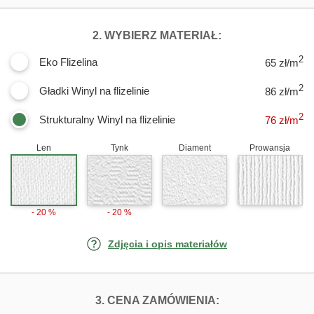
DLA FOTOTAPET
2. WYBIERZ MATERIAŁ:
2
Eko Flizelina
65 zł/m
2
Gładki Winyl na flizelinie
86 zł/m
2
Strukturalny Winyl na flizelinie
76
zł/m
Len
Tynk
Diament
Prowansja
- 20 %
- 20 %
Zdjęcia i opis materiałów
FOTOTAPETY RÓ
3. CENA ZAMÓWIENIA: