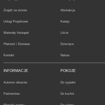
Fototapety
Znajdż na stronie
Abstrakcja
Fototapety
Usługi Projektowe
Kwiaty
Fototapety
Materiały fototapet
Liście
Fototapety
Płatność i Dostawa
Dziecięce
Fototapety
Kontakt
Natura
INFORMACJE
POKOJE
Fototapety
Autorom obrazów
Do sypialni
Fototapety
Partnerstwo
Do kuchni
Fototapety
Warunki zwrotu
Do salonu