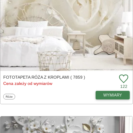
FOTOTAPETA RÓŻA Z KROPLAMI ( 7859 )
Cena zależy od wymiarów
122
WYMIARY
Fototapety
Róże