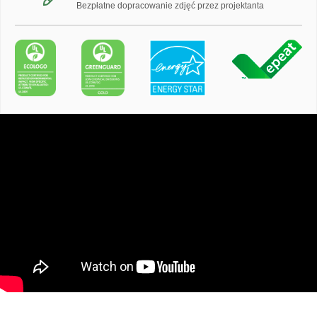
Bezpłatne dopracowanie zdjęć przez projektanta