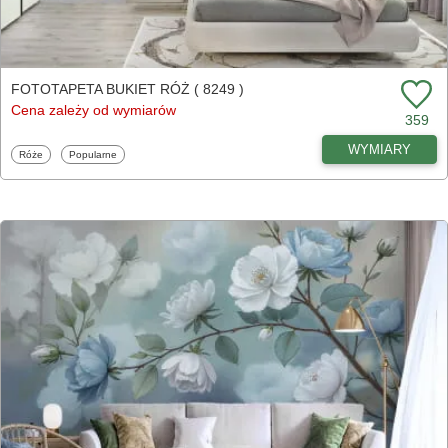
FOTOTAPETA BUKIET RÓŻ ( 8249 )
Cena zależy od wymiarów
359
WYMIARY
Fototapety
Fototapety
Róże
Popularne