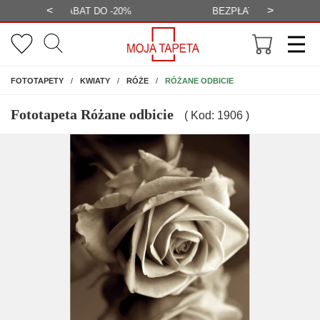
<
>
-20%
BEZPŁATNA WIZUALIZACJA
WYS
NA ŚCIANĘ
RÓŻANE ODBICIE
FOTOTAPETY
KWIATY
RÓŻE
Fototapeta Różane odbicie
( Kod: 1906 )