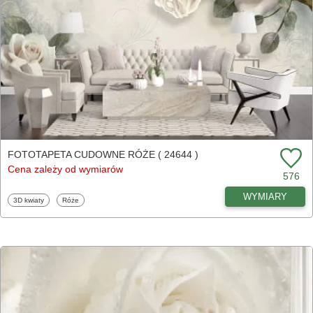
FOTOTAPETA CUDOWNE RÓŻE ( 24644 )
Cena zależy od wymiarów
576
WYMIARY
Fototapety
Fototapety
3D kwiaty
Róże