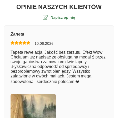
O TA
OPINIE NASZYCH KLIENTÓW
Napisz opinię
Ocena
Żaneta
10.06.2026
Numer zamówienia
Tapeta rewelacja! Jakość bez zarzutu. Efekt Wow!!
Chciałam też napisać że obsługa na medal :) przez
swoje gapiostwo zamówiłam dwie tapety.
Błyskawiczna odpowiedź od sprzedawcy i
Imię
bezproblemowy zwrot pieniędzy. Wszystko
załatwione w dwóch mailach. Jestem mega
zadowolona i serdecznie polecam ❤️
Komentarz