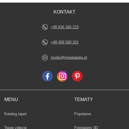
KONTAKT
+48 616 166 215
+48 459 568 201
studio@mojatapeta.pl
MENU
TEMATY
Fototapety
Katalog tapet
Popularne
Twoje zdjęcie
Fototapety 3D