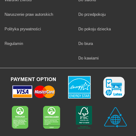
Fototapety
Naruszenie praw autorskich
Do przedpokoju
Fototapety
Polityka prywatności
Do pokoju dziecka
Fototapety
Regulamin
Do biura
Fototapety
Do kawiarni