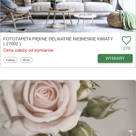
FOTOTAPETA PIĘKNE DELIKATNE NIEBIESKIE KWIATY
( 27002 )
270
Cena zależy od wymiarów
WYMIARY
Fototapety
Fototapety
Kwiaty
Róże