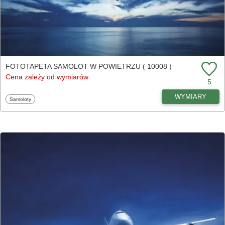
FOTOTAPETA SAMOLOT W POWIETRZU ( 10008 )
Cena zależy od wymiarów
5
WYMIARY
Fototapety
Samoloty