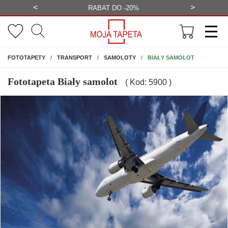
<
>
-20%
BEZPŁATNA WIZUALIZACJA
WYS
NA ŚCIANĘ
BIAŁY SAMOLOT
FOTOTAPETY
TRANSPORT
SAMOLOTY
Fototapeta Biały samolot
( Kod: 5900 )