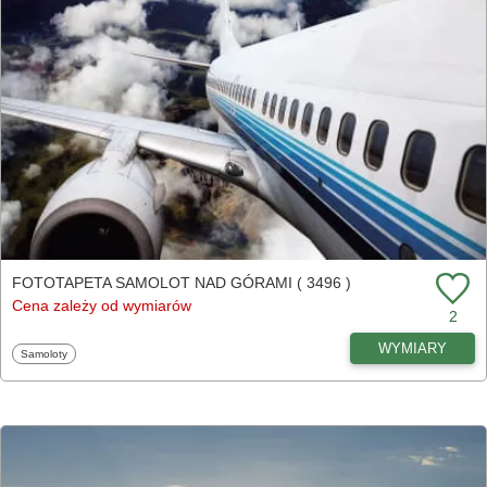
FOTOTAPETA SAMOLOT NAD GÓRAMI ( 3496 )
Cena zależy od wymiarów
2
WYMIARY
Fototapety
Samoloty