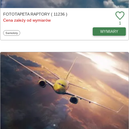
FOTOTAPETA RAPTORY ( 11236 )
Cena zależy od wymiarów
1
WYMIARY
Fototapety
Samoloty