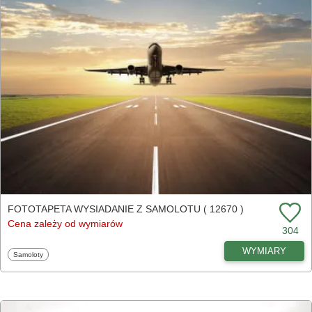
FOTOTAPETA WYSIADANIE Z SAMOLOTU ( 12670 )
Cena zależy od wymiarów
304
WYMIARY
Fototapety
Samoloty