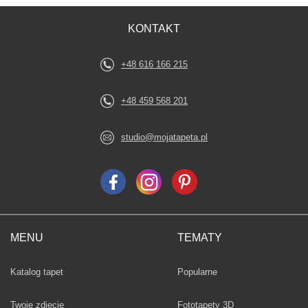
KONTAKT
+48 616 166 215
+48 459 568 201
studio@mojatapeta.pl
MENU
TEMATY
Fototapety
Katalog tapet
Popularne
Twoje zdjęcie
Fototapety 3D