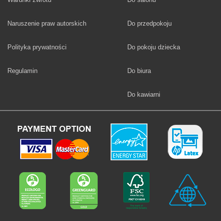
Fototapety
Naruszenie praw autorskich
Do przedpokoju
Fototapety
Polityka prywatności
Do pokoju dziecka
Fototapety
Regulamin
Do biura
Fototapety
Do kawiarni