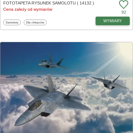
FOTOTAPETA RYSUNEK SAMOLOTU ( 14132 )
Cena zależy od wymiarów
92
WYMIARY
Fototapety
Fototapety
Samoloty
Dla chłopców