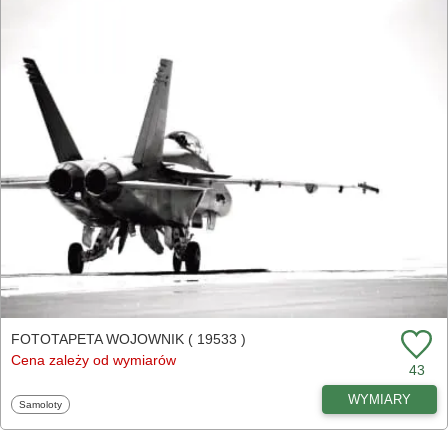
FOTOTAPETA WOJOWNIK ( 19533 )
Cena zależy od wymiarów
43
WYMIARY
Fototapety
Samoloty