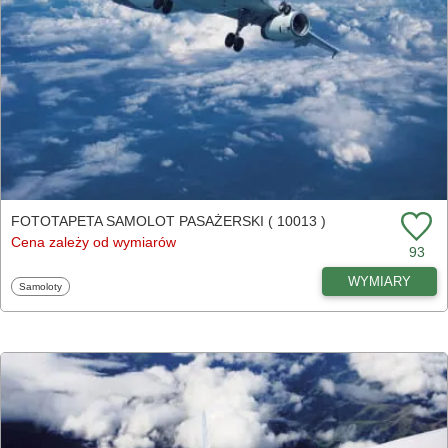
FOTOTAPETA SAMOLOT PASAŻERSKI ( 10013 )
Cena zależy od wymiarów
93
WYMIARY
Fototapety
Samoloty