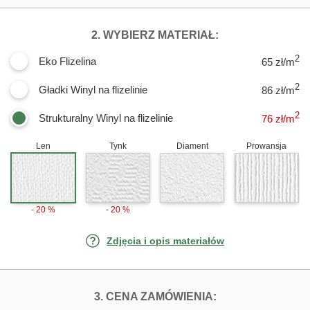
DLA FOTOTAPET
2. WYBIERZ MATERIAŁ:
2
Eko Flizelina
65 zł/m
2
Gładki Winyl na flizelinie
86 zł/m
2
Strukturalny Winyl na flizelinie
76
zł/m
Len
Tynk
Diament
Prowansja
- 20 %
- 20 %
Zdjęcia i opis materiałów
FOTOTAPETY BI
3. CENA ZAMÓWIENIA: