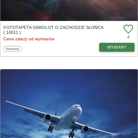
FOTOTAPETA SAMOLOT O ZACHODZIE SŁOŃCA
( 10011 )
4
Cena zależy od wymiarów
WYMIARY
Fototapety
Samoloty