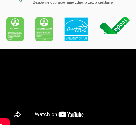
Bezpłatne dopracowanie zdjęć przez projektanta