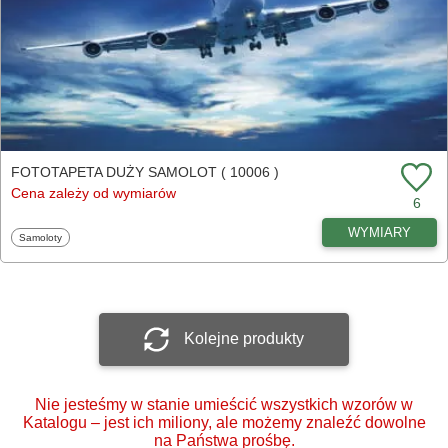
FOTOTAPETA DUŻY SAMOLOT ( 10006 )
Cena zależy od wymiarów
6
WYMIARY
Fototapety
Samoloty
Kolejne produkty
Nie jesteśmy w stanie umieścić wszystkich wzorów w
Katalogu – jest ich miliony, ale możemy znaleźć dowolne
na Państwa prośbę.