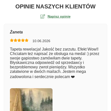
O TA
OPINIE NASZYCH KLIENTÓW
Napisz opinię
Ocena
Żaneta
10.06.2026
Numer zamówienia
Tapeta rewelacja! Jakość bez zarzutu. Efekt Wow!!
Chciałam też napisać że obsługa na medal :) przez
swoje gapiostwo zamówiłam dwie tapety.
Błyskawiczna odpowiedź od sprzedawcy i
Imię
bezproblemowy zwrot pieniędzy. Wszystko
załatwione w dwóch mailach. Jestem mega
zadowolona i serdecznie polecam ❤️
Komentarz