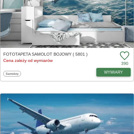
FOTOTAPETA SAMOLOT BOJOWY ( 5801 )
Cena zależy od wymiarów
390
WYMIARY
Fototapety
Samoloty