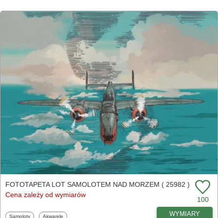
FOTOTAPETA LOT SAMOLOTEM NAD MORZEM ( 25982 )
Cena zależy od wymiarów
100
WYMIARY
Fototapety
Fototapety
Samoloty
Akwarele