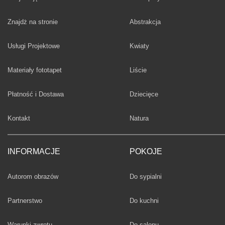
Fototapety
Znajdż na stronie
Abstrakcja
Fototapety
Usługi Projektowe
Kwiaty
Fototapety
Materiały fototapet
Liście
Fototapety
Płatność i Dostawa
Dziecięce
Fototapety
Kontakt
Natura
INFORMACJE
POKOJE
Fototapety
Autorom obrazów
Do sypialni
Fototapety
Partnerstwo
Do kuchni
Fototapety
Warunki zwrotu
Do salonu