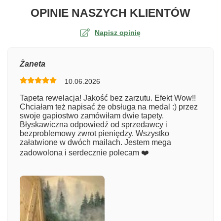
O TA
OPINIE NASZYCH KLIENTÓW
Napisz opinię
Ocena
Żaneta
10.06.2026
Numer zamówienia
Tapeta rewelacja! Jakość bez zarzutu. Efekt Wow!!
Chciałam też napisać że obsługa na medal :) przez
swoje gapiostwo zamówiłam dwie tapety.
Błyskawiczna odpowiedź od sprzedawcy i
Imię
bezproblemowy zwrot pieniędzy. Wszystko
załatwione w dwóch mailach. Jestem mega
zadowolona i serdecznie polecam ❤️
Komentarz