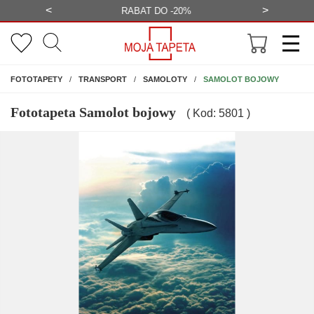
<
>
-20%
BEZPŁATNA WIZUALIZACJA
WYS
NA ŚCIANĘ
SAMOLOT BOJOWY
FOTOTAPETY
TRANSPORT
SAMOLOTY
Fototapeta Samolot bojowy
( Kod: 5801 )