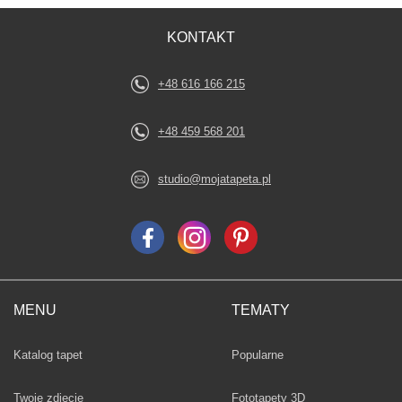
KONTAKT
+48 616 166 215
+48 459 568 201
studio@mojatapeta.pl
MENU
TEMATY
Fototapety
Katalog tapet
Popularne
Twoje zdjęcie
Fototapety 3D