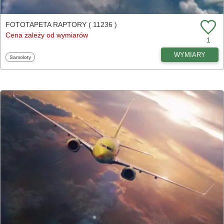
FOTOTAPETA RAPTORY ( 11236 )
Cena zależy od wymiarów
1
WYMIARY
Fototapety
Samoloty