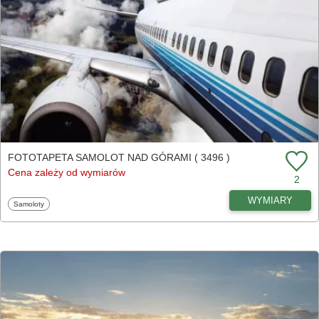
FOTOTAPETA SAMOLOT NAD GÓRAMI ( 3496 )
Cena zależy od wymiarów
2
WYMIARY
Fototapety
Samoloty