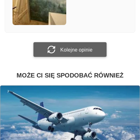
Załącz zdjęcie
Prześlij opinię
Kolejne opinie
MOŻE CI SIĘ SPODOBAĆ RÓWNIEŻ