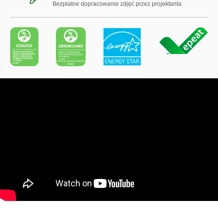
Bezpłatne dopracowanie zdjęć przez projektanta