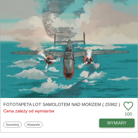
FOTOTAPETA LOT SAMOLOTEM NAD MORZEM ( 25982 )
Cena zależy od wymiarów
100
WYMIARY
Fototapety
Fototapety
Samoloty
Akwarele