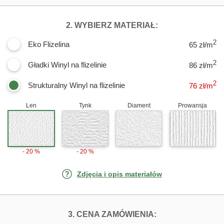
DLA FOTOTAPE
2. WYBIERZ MATERIAŁ:
2
Eko Flizelina
65 zł/m
2
Gładki Winyl na flizelinie
86 zł/m
2
Strukturalny Winyl na flizelinie
76
zł/m
Len
Tynk
Diament
Prowansja
- 20 %
- 20 %
Zdjęcia i opis materiałów
FOTOTAPETY S
3. CENA ZAMÓWIENIA: