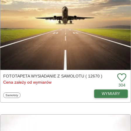
FOTOTAPETA WYSIADANIE Z SAMOLOTU ( 12670 )
Cena zależy od wymiarów
304
WYMIARY
Fototapety
Samoloty