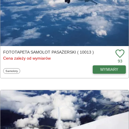
FOTOTAPETA SAMOLOT PASAŻERSKI ( 10013 )
Cena zależy od wymiarów
93
WYMIARY
Fototapety
Samoloty