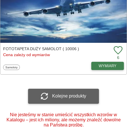
FOTOTAPETA DUŻY SAMOLOT ( 10006 )
Cena zależy od wymiarów
6
WYMIARY
Fototapety
Samoloty
Kolejne produkty
Nie jesteśmy w stanie umieścić wszystkich wzorów w
Katalogu – jest ich miliony, ale możemy znaleźć dowolne
na Państwa prośbę.