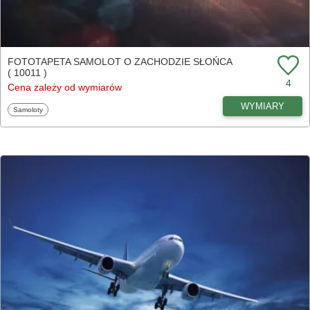
FOTOTAPETA SAMOLOT O ZACHODZIE SŁOŃCA
( 10011 )
4
Cena zależy od wymiarów
WYMIARY
Fototapety
Samoloty