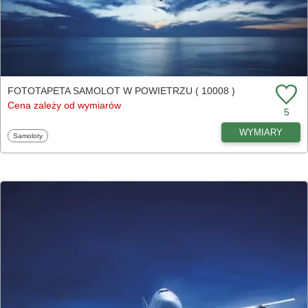
FOTOTAPETA SAMOLOT W POWIETRZU ( 10008 )
Cena zależy od wymiarów
5
WYMIARY
Fototapety
Samoloty