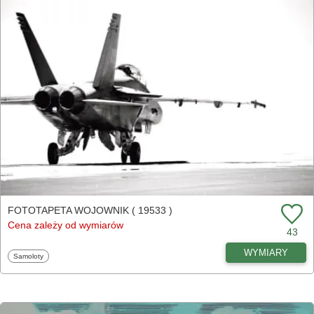
FOTOTAPETA WOJOWNIK ( 19533 )
Cena zależy od wymiarów
43
WYMIARY
Fototapety
Samoloty