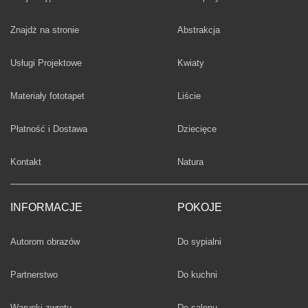
Fototapety
Znajdż na stronie
Abstrakcja
Fototapety
Usługi Projektowe
Kwiaty
Fototapety
Materiały fototapet
Liście
Fototapety
Płatność i Dostawa
Dziecięce
Fototapety
Kontakt
Natura
INFORMACJE
POKOJE
Fototapety
Autorom obrazów
Do sypialni
Fototapety
Partnerstwo
Do kuchni
Fototapety
Warunki zwrotu
Do salonu