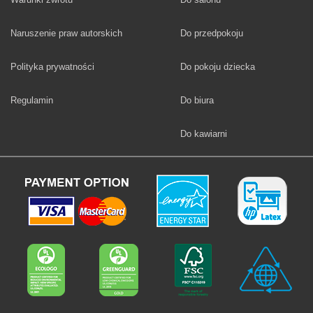
Fototapety
Naruszenie praw autorskich
Do przedpokoju
Fototapety
Polityka prywatności
Do pokoju dziecka
Fototapety
Regulamin
Do biura
Fototapety
Do kawiarni