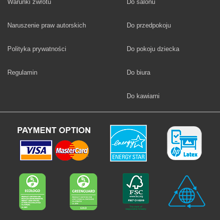
Fototapety
Warunki zwrotu
Do salonu
Fototapety
Naruszenie praw autorskich
Do przedpokoju
Fototapety
Polityka prywatności
Do pokoju dziecka
Fototapety
Regulamin
Do biura
Fototapety
Do kawiarni