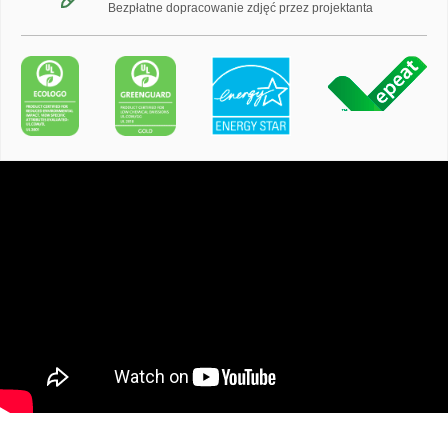
Bezpłatne dopracowanie zdjęć przez projektanta