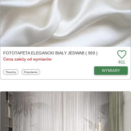
FOTOTAPETA ELEGANCKI BIAŁY JEDWAB ( 969 )
Cena zależy od wymiarów
811
WYMIARY
Fototapety
Fototapety
Tkaniny
Popularne