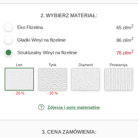
DLA FOTOTAPET
2. WYBIERZ MATERIAŁ:
2
Eko Flizelina
65 zł/m
2
Gładki Winyl na flizelinie
86 zł/m
2
Strukturalny Winyl na flizelinie
76
zł/m
Len
Tynk
Diament
Prowansja
- 20 %
- 20 %
Zdjęcia i opis materiałów
FOTOTAPETY LI
3. CENA ZAMÓWIENIA: