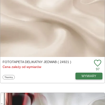
FOTOTAPETA DELIKATNY JEDWAB ( 24921 )
Cena zależy od wymiarów
97
WYMIARY
Fototapety
Tkaniny