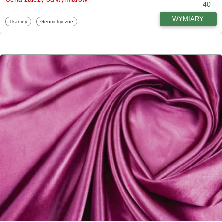
40
WYMIARY
Fototapety
Fototapety
Tkaniny
Geometryczne