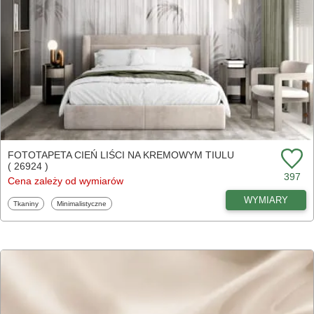
FOTOTAPETA CIEŃ LIŚCI NA KREMOWYM TIULU
( 26924 )
397
Cena zależy od wymiarów
WYMIARY
Fototapety
Fototapety
Tkaniny
Minimalistyczne