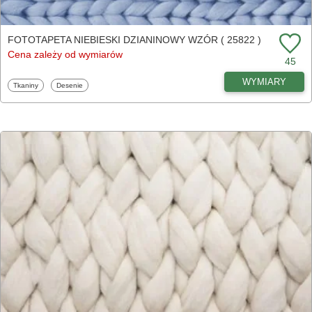
FOTOTAPETA NIEBIESKI DZIANINOWY WZÓR ( 25822 )
Cena zależy od wymiarów
45
WYMIARY
Fototapety
Fototapety
Tkaniny
Desenie