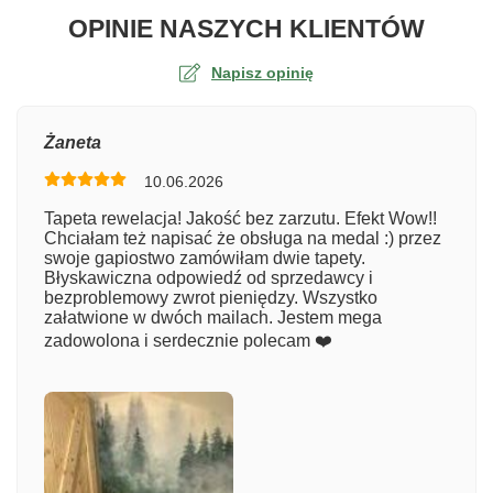
O TA
OPINIE NASZYCH KLIENTÓW
Napisz opinię
Ocena
Żaneta
10.06.2026
Numer zamówienia
Tapeta rewelacja! Jakość bez zarzutu. Efekt Wow!!
Chciałam też napisać że obsługa na medal :) przez
swoje gapiostwo zamówiłam dwie tapety.
Błyskawiczna odpowiedź od sprzedawcy i
Imię
bezproblemowy zwrot pieniędzy. Wszystko
załatwione w dwóch mailach. Jestem mega
zadowolona i serdecznie polecam ❤️
Komentarz