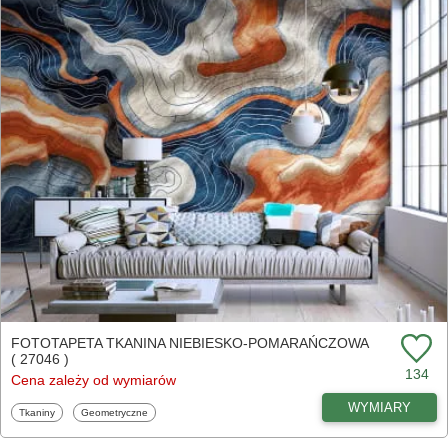
FOTOTAPETA TKANINA NIEBIESKO-POMARAŃCZOWA
( 27046 )
134
Cena zależy od wymiarów
WYMIARY
Fototapety
Fototapety
Tkaniny
Geometryczne