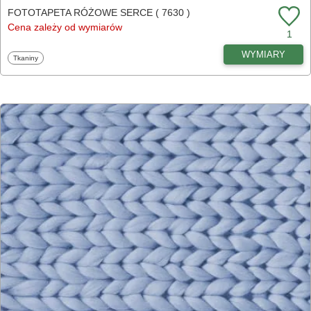
FOTOTAPETA RÓŻOWE SERCE ( 7630 )
Cena zależy od wymiarów
1
WYMIARY
Fototapety
Tkaniny