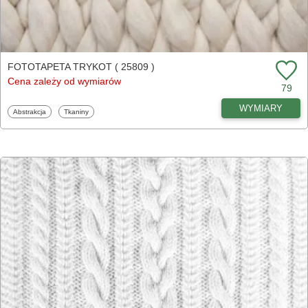
FOTOTAPETA TRYKOT ( 25809 )
Cena zależy od wymiarów
79
WYMIARY
Fototapety
Fototapety
Abstrakcja
Tkaniny