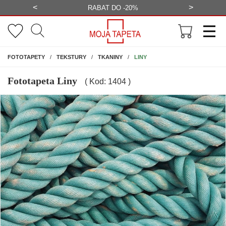
<
>
-20%
BEZPŁATNA WIZUALIZACJA
WYS
NA ŚCIANĘ
LINY
FOTOTAPETY
TEKSTURY
TKANINY
Fototapeta Liny
( Kod: 1404 )