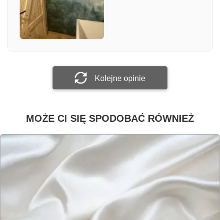
Załącz zdjęcie
Prześlij opinię
Kolejne opinie
MOŻE CI SIĘ SPODOBAĆ RÓWNIEŻ