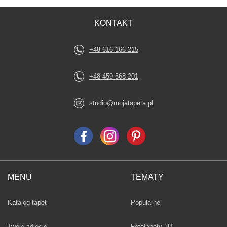
KONTAKT
+48 616 166 215
+48 459 568 201
studio@mojatapeta.pl
MENU
TEMATY
Fototapety
Katalog tapet
Popularne
Twoje zdjęcie
Fototapety 3D