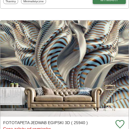
Fototapety
Fototapety
Tkaniny
Minimalistyczne
FOTOTAPETA JEDWAB EGIPSKI 3D ( 25940 )
Cena zależy od wymiarów