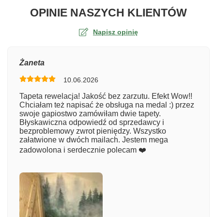
O TA
OPINIE NASZYCH KLIENTÓW
Napisz opinię
Ocena
Żaneta
10.06.2026
Numer zamówienia
Tapeta rewelacja! Jakość bez zarzutu. Efekt Wow!!
Chciałam też napisać że obsługa na medal :) przez
swoje gapiostwo zamówiłam dwie tapety.
Błyskawiczna odpowiedź od sprzedawcy i
Imię
bezproblemowy zwrot pieniędzy. Wszystko
załatwione w dwóch mailach. Jestem mega
zadowolona i serdecznie polecam ❤️
Komentarz