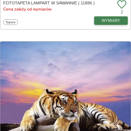
FOTOTAPETA LAMPART W SAWANNIE ( 11886 )
Cena zależy od wymiarów
2
WYMIARY
Fototapety
Tygrysy