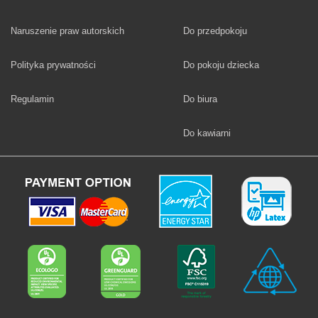
Fototapety
Naruszenie praw autorskich
Do przedpokoju
Fototapety
Polityka prywatności
Do pokoju dziecka
Fototapety
Regulamin
Do biura
Fototapety
Do kawiarni