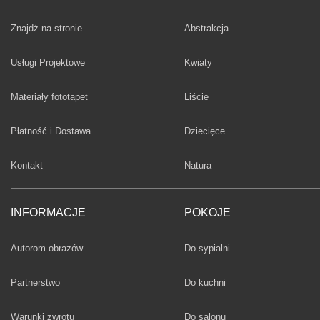
Fototapety
Znajdż na stronie
Abstrakcja
Fototapety
Usługi Projektowe
Kwiaty
Fototapety
Materiały fototapet
Liście
Fototapety
Płatność i Dostawa
Dziecięce
Fototapety
Kontakt
Natura
INFORMACJE
POKOJE
Fototapety
Autorom obrazów
Do sypialni
Fototapety
Partnerstwo
Do kuchni
Fototapety
Warunki zwrotu
Do salonu