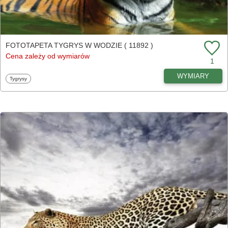
FOTOTAPETA TYGRYS W WODZIE ( 11892 )
Cena zależy od wymiarów
1
WYMIARY
Fototapety
Tygrysy