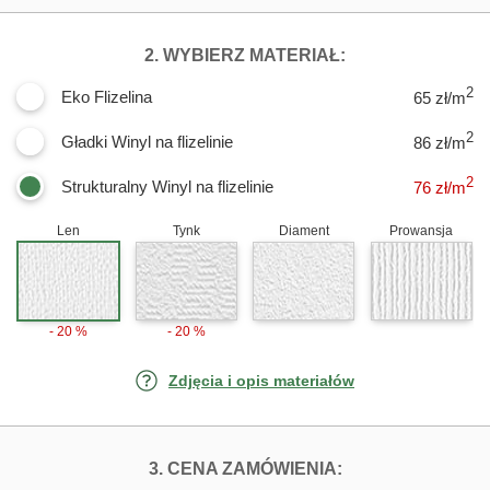
DLA FOTOTAPET
2. WYBIERZ MATERIAŁ:
2
Eko Flizelina
65 zł/m
2
Gładki Winyl na flizelinie
86 zł/m
2
Strukturalny Winyl na flizelinie
76
zł/m
Len
Tynk
Diament
Prowansja
- 20 %
- 20 %
Zdjęcia i opis materiałów
FOTOTAPETY DR
3. CENA ZAMÓWIENIA: