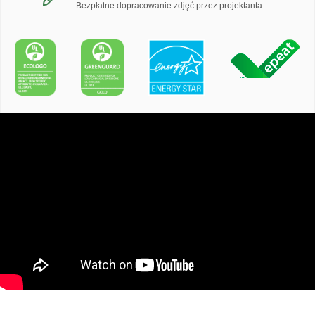
Bezpłatne dopracowanie zdjęć przez projektanta