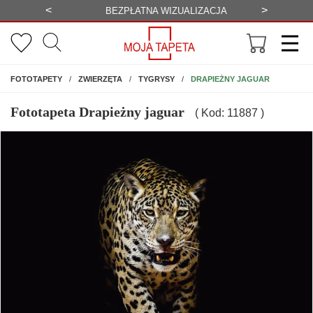
<
>
-20%
BEZPŁATNA WIZUALIZACJA
WYS
NA ŚCIANĘ
DRAPIEŻNY JAGUAR
FOTOTAPETY
ZWIERZĘTA
TYGRYSY
Fototapeta Drapieżny jaguar
( Kod: 11887 )