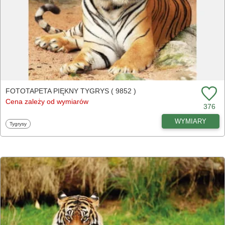
FOTOTAPETA PIĘKNY TYGRYS ( 9852 )
Cena zależy od wymiarów
376
WYMIARY
Fototapety
Tygrysy