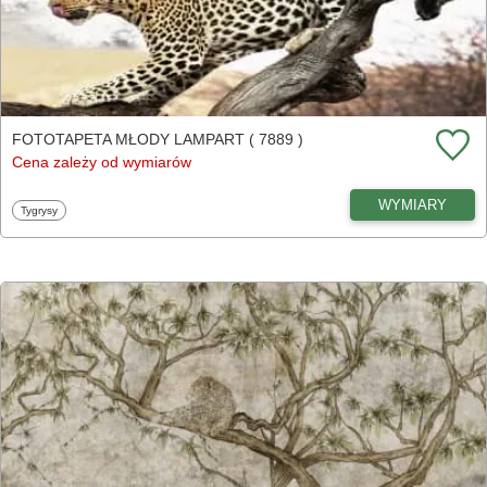
FOTOTAPETA MŁODY LAMPART ( 7889 )
Cena zależy od wymiarów
WYMIARY
Fototapety
Tygrysy