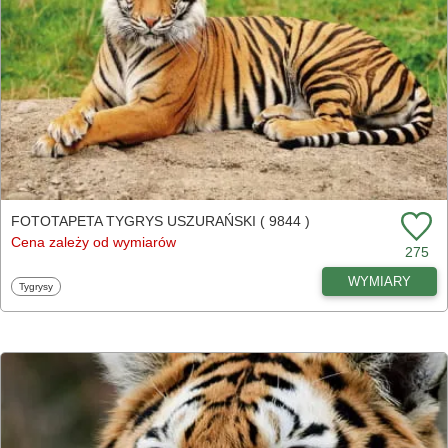
FOTOTAPETA TYGRYS USZURAŃSKI ( 9844 )
Cena zależy od wymiarów
275
WYMIARY
Fototapety
Tygrysy