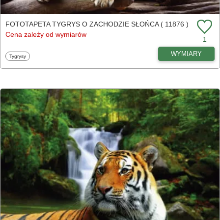
FOTOTAPETA TYGRYS O ZACHODZIE SŁOŃCA ( 11876 )
Cena zależy od wymiarów
1
WYMIARY
Fototapety
Tygrysy