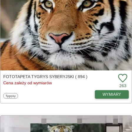
FOTOTAPETA TYGRYS SYBERYJSKI ( 894 )
Cena zależy od wymiarów
263
WYMIARY
Fototapety
Tygrysy