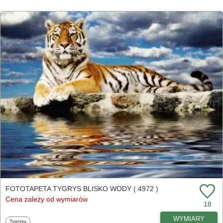
FOTOTAPETA TYGRYS BLISKO WODY ( 4972 )
Cena zależy od wymiarów
18
WYMIARY
Fototapety
Tygrysy