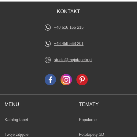
KONTAKT
+48 616 166 215
+48 459 568 201
studio@mojatapeta.pl
MENU
TEMATY
Fototapety
Katalog tapet
Popularne
Twoje zdjęcie
Fototapety 3D