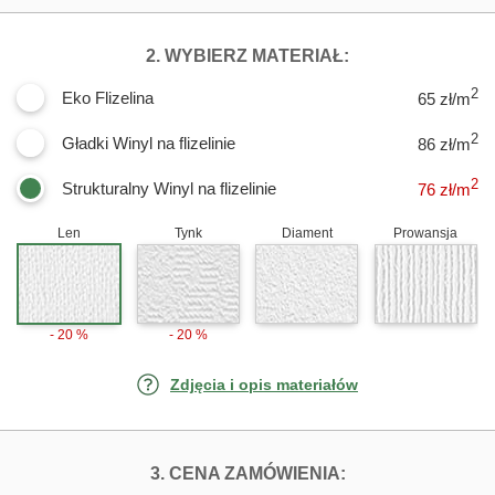
DLA FOTOTAPET
2. WYBIERZ MATERIAŁ:
2
Eko Flizelina
65 zł/m
2
Gładki Winyl na flizelinie
86 zł/m
2
Strukturalny Winyl na flizelinie
76
zł/m
Len
Tynk
Diament
Prowansja
- 20 %
- 20 %
Zdjęcia i opis materiałów
FOTOTAPETY GA
3. CENA ZAMÓWIENIA: