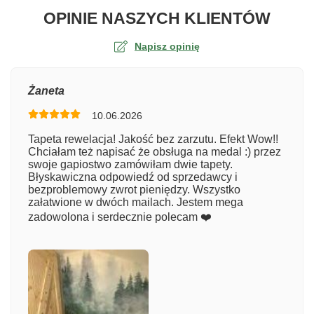
O TA
OPINIE NASZYCH KLIENTÓW
Napisz opinię
Ocena
Żaneta
10.06.2026
Numer zamówienia
Tapeta rewelacja! Jakość bez zarzutu. Efekt Wow!!
Chciałam też napisać że obsługa na medal :) przez
swoje gapiostwo zamówiłam dwie tapety.
Błyskawiczna odpowiedź od sprzedawcy i
Imię
bezproblemowy zwrot pieniędzy. Wszystko
załatwione w dwóch mailach. Jestem mega
zadowolona i serdecznie polecam ❤️
Komentarz