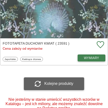
FOTOTAPETA DUCHOWY KWIAT ( 23591 )
Cena zależy od wymiarów
WYMIARY
Fototapety
Fototapety
Japońskie
Kwitnące drzewa
Kolejne produkty
Nie jesteśmy w stanie umieścić wszystkich wzorów w
Katalogu – jest ich miliony, ale możemy znaleźć dowolne