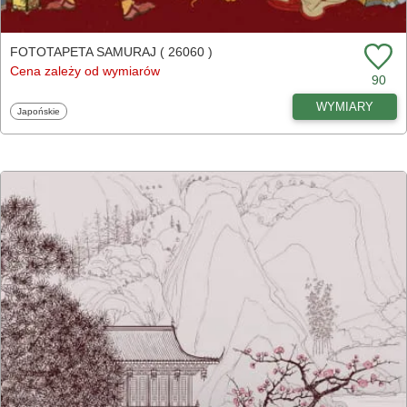
FOTOTAPETA SAMURAJ ( 26060 )
Cena zależy od wymiarów
90
WYMIARY
Fototapety
Japońskie