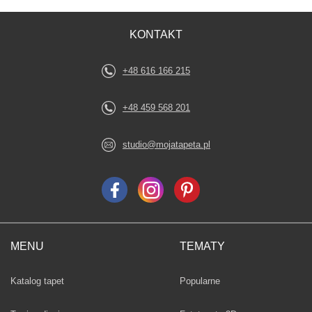
KONTAKT
+48 616 166 215
+48 459 568 201
studio@mojatapeta.pl
MENU
TEMATY
Fototapety
Katalog tapet
Popularne