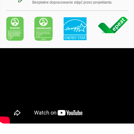
Bezpłatne dopracowanie zdjęć przez projektanta