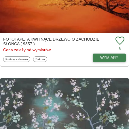
FOTOTAPETA KWITNĄCE DRZEWO O ZACHODZIE
SŁOŃCA ( 9857 )
6
Cena zależy od wymiarów
WYMIARY
Fototapety
Fototapety
Kwitnące drzewa
Sakura