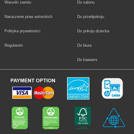
Fototapety
Warunki zwrotu
Do salonu
Fototapety
Naruszenie praw autorskich
Do przedpokoju
Fototapety
Polityka prywatności
Do pokoju dziecka
Fototapety
Regulamin
Do biura
Fototapety
Do kawiarni