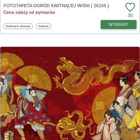
FOTOTAPETA OGRÓD KWITNĄCEJ WIŚNI ( 26155 )
Cena zależy od wymiarów
30
WYMIARY
Fototapety
Fototapety
Kwitnące drzewa
Sakura