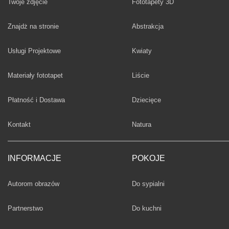
Twoje zdjęcie
Fototapety 3D
Fototapety
Znajdż na stronie
Abstrakcja
Fototapety
Usługi Projektowe
Kwiaty
Fototapety
Materiały fototapet
Liście
Fototapety
Płatność i Dostawa
Dziecięce
Fototapety
Kontakt
Natura
INFORMACJE
POKOJE
Fototapety
Autorom obrazów
Do sypialni
Fototapety
Partnerstwo
Do kuchni