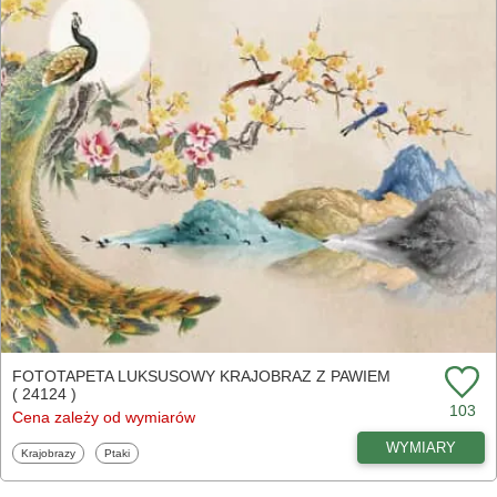
FOTOTAPETA LUKSUSOWY KRAJOBRAZ Z PAWIEM
( 24124 )
103
Cena zależy od wymiarów
WYMIARY
Fototapety
Fototapety
Krajobrazy
Ptaki