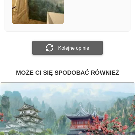
Załącz zdjęcie
Prześlij opinię
Kolejne opinie
MOŻE CI SIĘ SPODOBAĆ RÓWNIEŻ