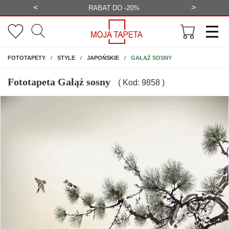
<
>
-20%
BEZPŁATNA WIZUALIZACJA
WYS
NA ŚCIANĘ
GAŁĄŹ SOSNY
FOTOTAPETY
STYLE
JAPOŃSKIE
Fototapeta Gałąź sosny
( Kod: 9858 )