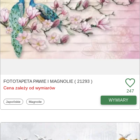
FOTOTAPETA PAWIE I MAGNOLIE ( 21293 )
Cena zależy od wymiarów
247
WYMIARY
Fototapety
Fototapety
Japońskie
Magnolie