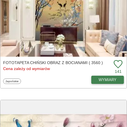
FOTOTAPETA CHIŃSKI OBRAZ Z BOCIANAMI ( 3560 )
Cena zależy od wymiarów
141
WYMIARY
Fototapety
Japońskie