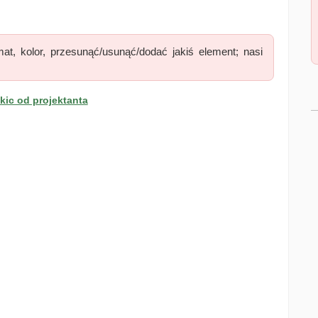
at, kolor, przesunąć/usunąć/dodać jakiś element; nasi
ic od projektanta