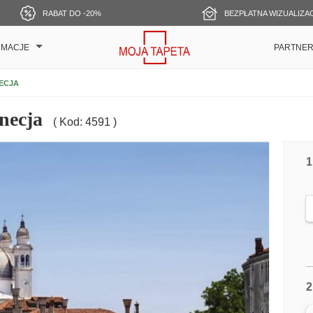
RABAT DO -20%
BEZPŁATNA WIZUALIZA
RMACJE
PARTNE
ECJA
necja
( Kod: 4591 )
1
2