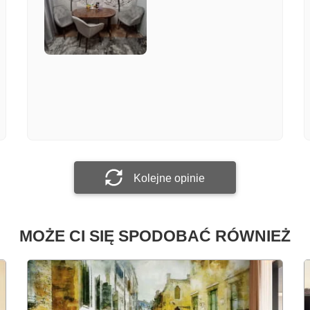
Załącz zdjęcie
Prześlij opinię
Kolejne opinie
MOŻE CI SIĘ SPODOBAĆ RÓWNIEŻ