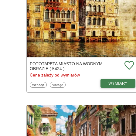
FOTOTAPETA MIASTO NA WODNYM
OBRAZIE ( 5424 )
Cena zależy od wymiarów
WYMIARY
Fototapety
Fototapety
Wenecja
Vintage