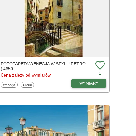
FOTOTAPETA WENECJA W STYLU RETRO
( 4650 )
1
Cena zależy od wymiarów
WYMIARY
Fototapety
Fototapety
Wenecja
Uliczki