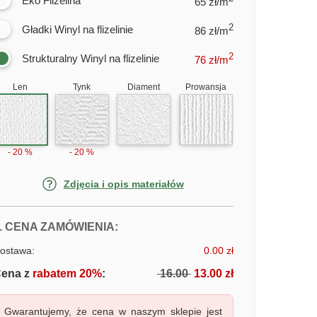
Eko Flizelina
65 zł/m
2
Gładki Winyl na flizelinie
86 zł/m
2
Strukturalny Winyl na flizelinie
76
zł/m
Len
Tynk
Diament
Prowansja
- 20 %
- 20 %
Zdjęcia i opis materiałów
FOTOTAPETY KANAŁ GRANDE, W
. CENA ZAMÓWIENIA:
ostawa:
0.00 zł
ena z
rabatem 20%
:
16.00
13.00 zł
Gwarantujemy, że cena w naszym sklepie jest