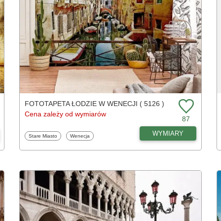
FOTOTAPETA ŁODZIE W WENECJI ( 5126 )
Cena zależy od wymiarów
87
WYMIARY
Fototapety
Fototapety
Stare Miasto
Wenecja