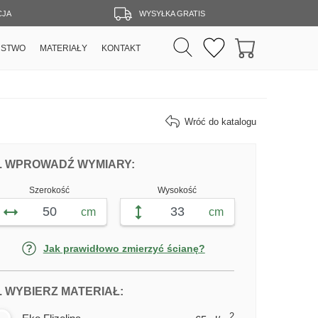
CJA
WYSYŁKA GRATIS
RSTWO
MATERIAŁY
KONTAKT
Wróć do katalogu
DOPASUJ FOTOTAPETĘ KANAŁ GRANDE
FOTOTAPETY KANAŁ GRANDE,
. WPROWADŹ WYMIARY:
Szerokość
Wysokość
cm
cm
Jak prawidłowo zmierzyć ścianę?
DLA FOTOTAPETY KANAŁ GRAND
. WYBIERZ MATERIAŁ:
2