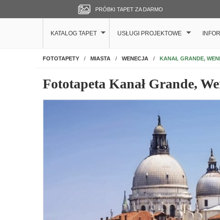
PRÓBKI TAPET ZA DARMO
KATALOG TAPET
USŁUGI PROJEKTOWE
INFO
NA ŚCIANĘ
KANAŁ GRANDE, WEN
FOTOTAPETY
MIASTA
WENECJA
Fototapeta Kanał Grande, We