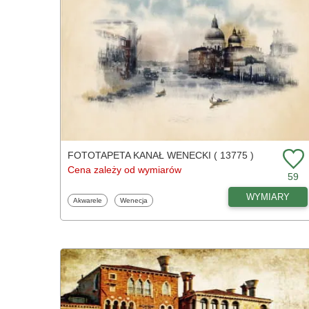
FOTOTAPETA KANAŁ WENECKI ( 13775 )
Cena zależy od wymiarów
59
WYMIARY
Fototapety
Fototapety
Akwarele
Wenecja