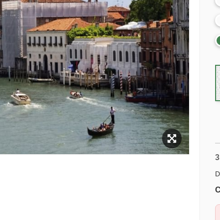
3
D
C