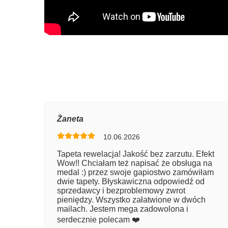
Oce
Żaneta
10.06.2026
Num
Tapeta rewelacja! Jakość bez zarzutu. Efekt
Wow!! Chciałam też napisać że obsługa na
Imię
medal :) przez swoje gapiostwo zamówiłam
dwie tapety. Błyskawiczna odpowiedź od
sprzedawcy i bezproblemowy zwrot
pieniędzy. Wszystko załatwione w dwóch
Kom
mailach. Jestem mega zadowolona i
serdecznie polecam ❤️