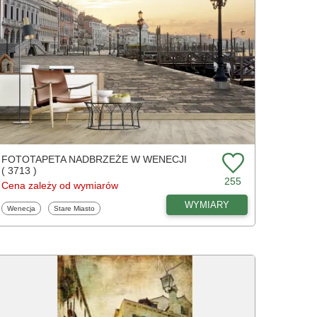
FOTOTAPETA NADBRZEŻE W WENECJI
( 3713 )
255
Cena zależy od wymiarów
WYMIARY
Fototapety
Fototapety
Wenecja
Stare Miasto