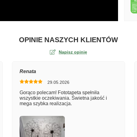
O TA
OPINIE NASZYCH KLIENTÓW
Napisz opinię
na
Renata
29.05.2026
er zamówienia
Gorąco polecam! Fototapeta spełniła
wszystkie oczekiwania. Świetna jakość i
mega szybka realizacja.
entarz