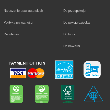
Fototapety
Naruszenie praw autorskich
Do przedpokoju
Fototapety
Polityka prywatności
Do pokoju dziecka
Fototapety
Regulamin
Do biura
Fototapety
Do kawiarni