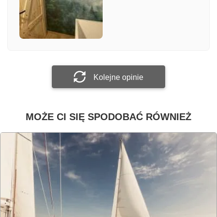
Załącz zdjęcie
Prześlij opinię
Kolejne opinie
MOŻE CI SIĘ SPODOBAĆ RÓWNIEŻ