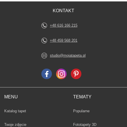
KONTAKT
+48 616 166 215
+48 459 568 201
studio@mojatapeta.pl
MENU
TEMATY
Fototapety
Katalog tapet
Popularne
Twoje zdjęcie
Fototapety 3D