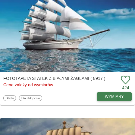
FOTOTAPETA STATEK Z BIAŁYMI ŻAGLAMI ( 5917 )
Cena zależy od wymiarów
424
WYMIARY
Fototapety
Fototapety
Statki
Dla chłopców