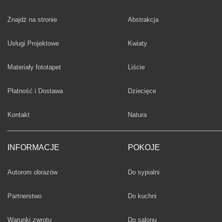
Fototapety
Znajdż na stronie
Abstrakcja
Fototapety
Usługi Projektowe
Kwiaty
Fototapety
Materiały fototapet
Liście
Fototapety
Płatność i Dostawa
Dziecięce
Fototapety
Kontakt
Natura
INFORMACJE
POKOJE
Fototapety
Autorom obrazów
Do sypialni
Fototapety
Partnerstwo
Do kuchni
Fototapety
Warunki zwrotu
Do salonu