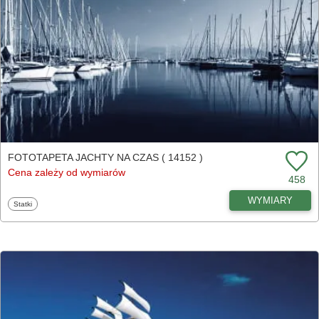
FOTOTAPETA JACHTY NA CZAS ( 14152 )
Cena zależy od wymiarów
458
WYMIARY
Fototapety
Statki