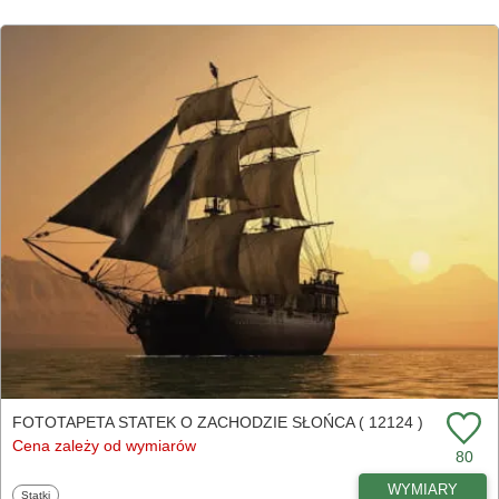
FOTOTAPETA STATEK O ZACHODZIE SŁOŃCA ( 12124 )
Cena zależy od wymiarów
80
WYMIARY
Fototapety
Statki