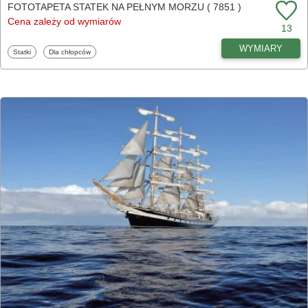
FOTOTAPETA STATEK NA PEŁNYM MORZU ( 7851 )
Cena zależy od wymiarów
13
WYMIARY
Fototapety
Fototapety
Statki
Dla chłopców