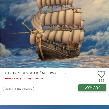
FOTOTAPETA STATEK ŻAGLOWY ( 9568 )
Cena zależy od wymiarów
122
WYMIARY
Fototapety
Fototapety
Statki
Dla chłopców