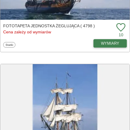
FOTOTAPETA JEDNOSTKA ŻEGLUJĄCA ( 4798 )
Cena zależy od wymiarów
10
WYMIARY
Fototapety
Statki