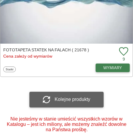
FOTOTAPETA STATEK NA FALACH ( 21678 )
Cena zależy od wymiarów
9
WYMIARY
Fototapety
Statki
Kolejne produkty
Nie jesteśmy w stanie umieścić wszystkich wzorów w
Katalogu – jest ich miliony, ale możemy znaleźć dowolne
na Państwa prośbę.