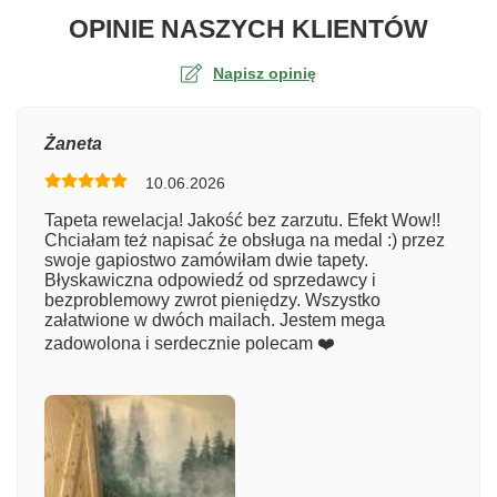
O TA
OPINIE NASZYCH KLIENTÓW
Napisz opinię
Ocena
Żaneta
10.06.2026
Numer zamówienia
Tapeta rewelacja! Jakość bez zarzutu. Efekt Wow!!
Chciałam też napisać że obsługa na medal :) przez
swoje gapiostwo zamówiłam dwie tapety.
Błyskawiczna odpowiedź od sprzedawcy i
Imię
bezproblemowy zwrot pieniędzy. Wszystko
załatwione w dwóch mailach. Jestem mega
zadowolona i serdecznie polecam ❤️
Komentarz