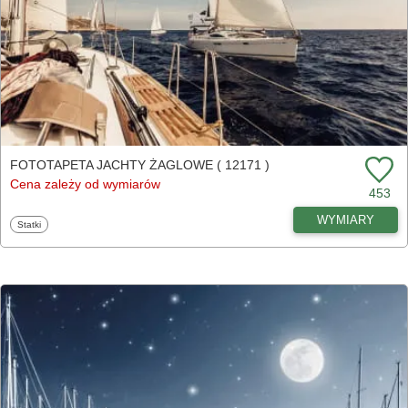
FOTOTAPETA JACHTY ŻAGLOWE ( 12171 )
Cena zależy od wymiarów
453
WYMIARY
Fototapety
Statki