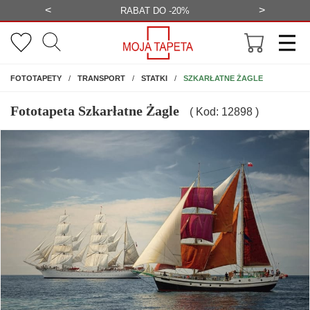
<
>
-20%
BEZPŁATNA WIZUALIZACJA
WYS
NA ŚCIANĘ
SZKARŁATNE ŻAGLE
FOTOTAPETY
TRANSPORT
STATKI
Fototapeta Szkarłatne Żagle
( Kod: 12898 )