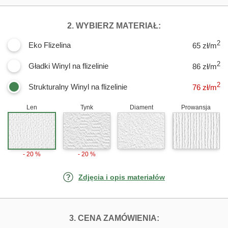
DLA FOTOTAPE
2. WYBIERZ MATERIAŁ:
2
Eko Flizelina
65 zł/m
2
Gładki Winyl na flizelinie
86 zł/m
2
Strukturalny Winyl na flizelinie
76
zł/m
Len
Tynk
Diament
Prowansja
- 20 %
- 20 %
Zdjęcia i opis materiałów
FOTOTAPETY SZ
3. CENA ZAMÓWIENIA: