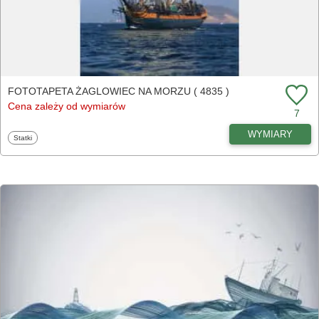
FOTOTAPETA ŻAGLOWIEC NA MORZU ( 4835 )
Cena zależy od wymiarów
7
WYMIARY
Fototapety
Statki