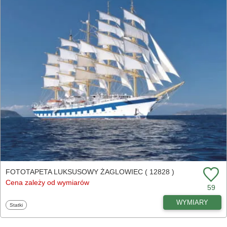
FOTOTAPETA LUKSUSOWY ŻAGLOWIEC ( 12828 )
Cena zależy od wymiarów
59
WYMIARY
Fototapety
Statki