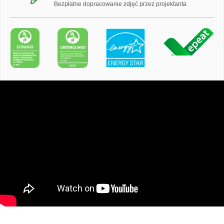
Bezpłatne dopracowanie zdjęć przez projektanta