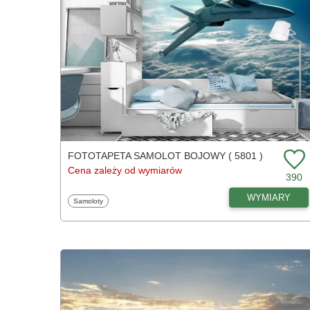
FOTOTAPETA SAMOLOT BOJOWY ( 5801 )
Cena zależy od wymiarów
390
WYMIARY
Fototapety
Samoloty