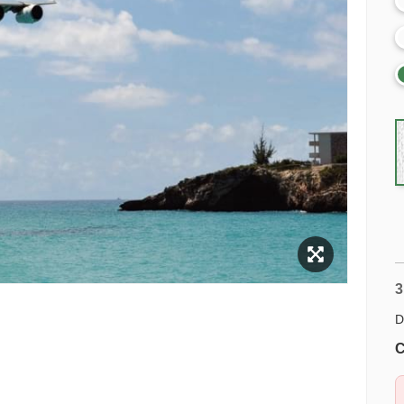
3
D
C