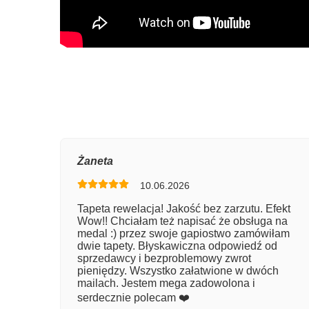
Oce
Żaneta
10.06.2026
Num
Tapeta rewelacja! Jakość bez zarzutu. Efekt
Wow!! Chciałam też napisać że obsługa na
Imię
medal :) przez swoje gapiostwo zamówiłam
dwie tapety. Błyskawiczna odpowiedź od
sprzedawcy i bezproblemowy zwrot
pieniędzy. Wszystko załatwione w dwóch
Kom
mailach. Jestem mega zadowolona i
serdecznie polecam ❤️