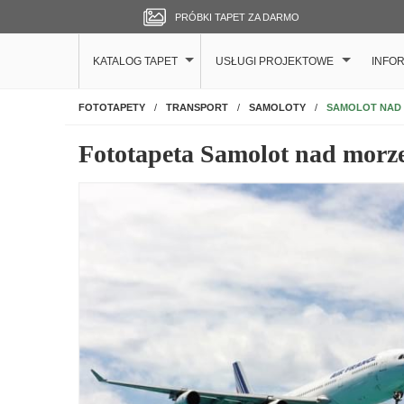
PRÓBKI TAPET ZA DARMO
KATALOG TAPET
USŁUGI PROJEKTOWE
INFO
NA ŚCIANĘ
SAMOLOT NAD
FOTOTAPETY
TRANSPORT
SAMOLOTY
Fototapeta Samolot nad mor