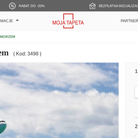
RABAT DO -20%
BEZPŁATNA WIZUALIZA
RMACJE
PARTNE
 MORZEM
zem
( Kod: 3498 )
1
2