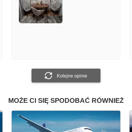
Załącz zdjęcie
Prześlij opinię
Kolejne opinie
MOŻE CI SIĘ SPODOBAĆ RÓWNIEŻ