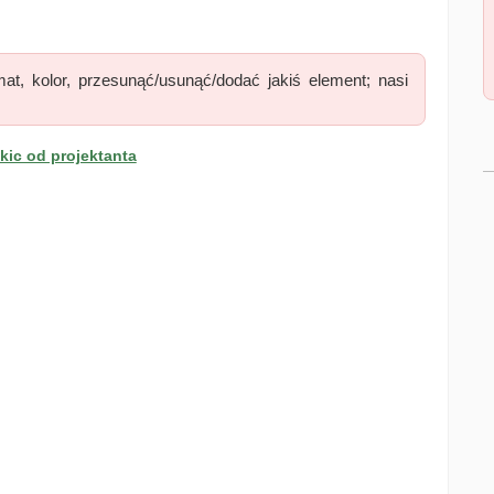
at, kolor, przesunąć/usunąć/dodać jakiś element; nasi
ic od projektanta