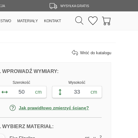
CJA
WYSYŁKA GRATIS
RSTWO
MATERIAŁY
KONTAKT
Wróć do katalogu
DOPASUJ FOTOTAPETĘ SAMOLOT NAD
FOTOTAPETY SAMOLOT NAD M
. WPROWADŹ WYMIARY:
Szerokość
Wysokość
cm
cm
Jak prawidłowo zmierzyć ścianę?
DLA FOTOTAPETY SAMOLOT NAD
. WYBIERZ MATERIAŁ:
2