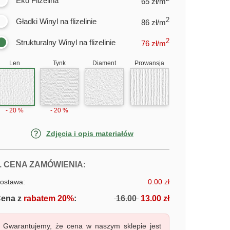
Eko Flizelina
65 zł/m
2
Gładki Winyl na flizelinie
86 zł/m
2
Strukturalny Winyl na flizelinie
76
zł/m
Len
Tynk
Diament
Prowansja
- 20 %
- 20 %
Zdjęcia i opis materiałów
FOTOTAPETY SAMOLOT NAD MOR
. CENA ZAMÓWIENIA:
ostawa:
0.00 zł
ena z
rabatem 20%
:
16.00
13.00 zł
Gwarantujemy, że cena w naszym sklepie jest