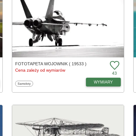
FOTOTAPETA WOJOWNIK ( 19533 )
Cena zależy od wymiarów
43
WYMIARY
Fototapety
Samoloty