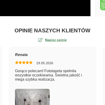
O TA
OPINIE NASZYCH KLIENTÓW
Napisz opinię
na
Renata
29.05.2026
er zamówienia
Gorąco polecam! Fototapeta spełniła
wszystkie oczekiwania. Świetna jakość i
mega szybka realizacja.
entarz