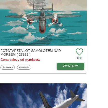
FOTOTAPETA LOT SAMOLOTEM NAD
MORZEM ( 25982 )
100
Cena zależy od wymiarów
WYMIARY
Fototapety
Fototapety
Samoloty
Akwarele