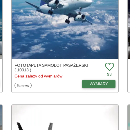
FOTOTAPETA SAMOLOT PASAŻERSKI
( 10013 )
93
Cena zależy od wymiarów
WYMIARY
Fototapety
Samoloty