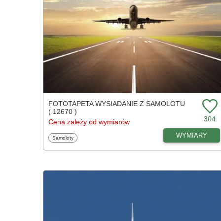
FOTOTAPETA WYSIADANIE Z SAMOLOTU
( 12670 )
304
Cena zależy od wymiarów
WYMIARY
Fototapety
Samoloty